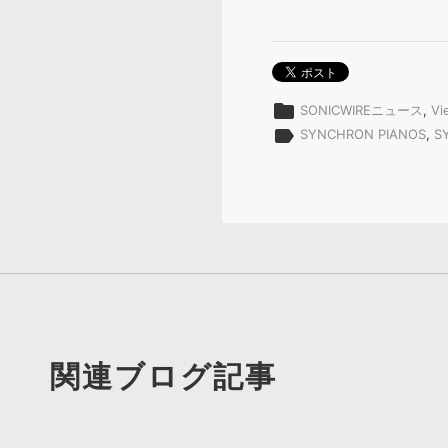
folder
SONICWIREニュース
,
Vi
label
SYNCHRON PIANOS
,
S
関連ブログ記事