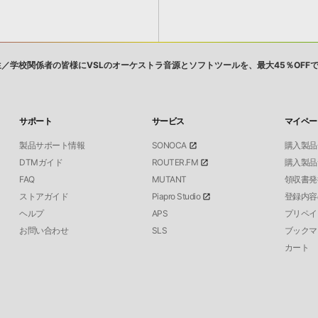
生／学校関係者の皆様にVSLのオーケストラ音源とソフトツールを、最大45％OFF
サポート
サービス
マイペー
製品サポート情報
SONOCA
購入製品
DTMガイド
ROUTER.FM
購入製品
FAQ
MUTANT
領収書発
ストアガイド
Piapro Studio
登録内容
ヘルプ
APS
プリペイ
お問い合わせ
SLS
ブックマ
カート