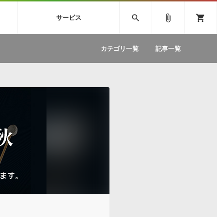
SIVE
SYLENTH1
VOCALOID
search
attach_file
shopping_cart
サービス
ィック音源特集
EZdrummer2
ソフトウェア／ツール »
SONICWIREブログ »
お問い合わせ »
.FM
カテゴリ一覧
記事一覧
のための無
ボーカルパートの制作が自由自在な、次世代
W
効果音
BGM
型ボーカル・エディタ
製品一覧
テクニカルサポート窓口
カテゴリ
製品購入前のご質問・ご相談
メーカー
ランキング