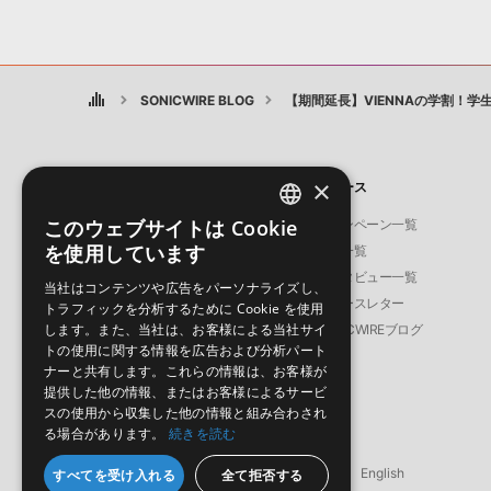
SONICWIRE BLOG
【期間延長】VIENNAの学割！学
×
製品
ニュース
このウェブサイトは Cookie
ソフト音源
キャンペーン一覧
ENGLISH
を使用しています
プラグイン・エフェクト
特集一覧
JAPANESE
サンプルパック
インタビュー一覧
当社はコンテンツや広告をパーソナライズし、
ソフトウェア／ツール
ニュースレター
トラフィックを分析するために Cookie を使用
します。また、当社は、お客様による当社サイ
DAW
SONICWIREブログ
トの使用に関する情報を広告および分析パート
効果音
ナーと共有します。これらの情報は、お客様が
BGM
提供した他の情報、またはお客様によるサービ
スの使用から収集した他の情報と組み合わされ
る場合があります。
続きを読む
© Crypton Future Media, INC.
日本語
English
すべてを受け入れる
全て拒否する