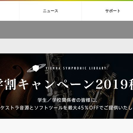
4X
巡音ルカ V4X
ボーカル抜き出し
MEIKO V3
KAITO V3
MAS
ニュース
サポート
BGM
TOONTRACK
サンプルパックを試そう
MUTANT
シネマテ
FAQ »
イン・エフェクト »
イド »
サンプルパック »
ニュースレター »
TO NATION
DUBSTEP
ELECTRONICA
EDM
TRANCE
ROUTER
サウンド素材の効率的な一元管理
ュージシャン向けの楽曲配信流通サ
Piapro Studio / Vocaloid4関連
イン・エフェクト
サンプルパック
ソフトウェア／ツール
DA
償ソフトウェア
者ガイド
製品一覧
バックナンバー一覧
初音ミク V4X関連
ュー一覧
パックを体験してみよう
ジャンル
購読のお申し込み
EZdrummer 3関連
一覧
メーカー
VIENNA関連
シンガー・ラインナップ
グ
フォーマット
イセンシング・サービス
オンラインストアガイド
ランキング
プロセッシング・サービス
ヘルプ
や要件に応じたBGM/効果音の新
クを試そう！
ライセンス提供
BGM »
»
製品一覧
ジャンル
メーカー
ランキング
グ
シングルBGM
効果音