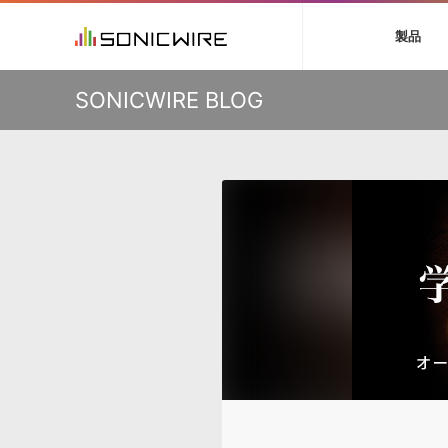
初音ミク V4X
鏡音リン・レン V
製品
VIENNA
ライセンスフリー
ソフト音源 »
キャンペーン »
製品サポート情報 »
プラグ
特集 »
DTMガ
KO
SONICWIRE BLOG
音楽ダウンロードカード製作サービス
独立系ミ
ソフト音源
プラグ
製品一覧
VOCALOID4 ENGINE製品サポート
製品一覧
特集一覧
DTM初心
ービス
EZ DRUMMER ENGINE製品サポート
楽器＆カテゴリ
カテゴリ
インタビ
サンプル
KONTAKT PLAYER 5製品サポート
メーカー
メーカー
TIPS記事
VIENNA INSTRUMENTS製品サポート
バーチャル・
エンジン
ランキン
APS
SLS
サウンド・ラ
ランキング
オーディオ・
BGMやセリフの抽出・削除を実現する音声
製品の仕様
サンプルパッ
分離サービス
規制作・
DAW »
効果音 
Ableton Live
製品一覧
Bitwig
カテゴリ
Cubase
メーカー
FL Studio
ランキン
SoundBridge
シングル