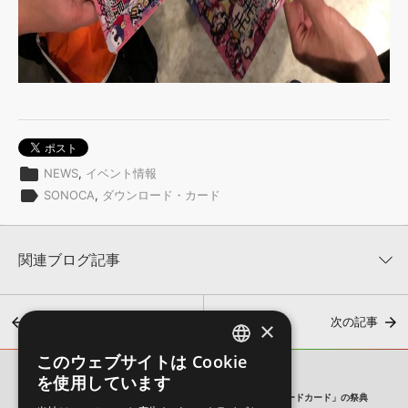
folder
NEWS
,
イベント情報
label
SONOCA
,
ダウンロード・カード
関連ブログ記事
前の記事
次の記事
×
このウェブサイトは Cookie
ENGLISH
を使用しています
SONICWIRE BLOG
JAPANESE
CD/DVDに替わる可能性を秘めた次世代メディア「ダウンロードカード」の祭典