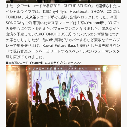
また、タワーレコード渋谷店B1F「CUTUP STUDIO」で開催されたス
ペシャルライブでは、1部にhy4_4yh、Heartbeat、SHOが、2部には
TORIENA、
未来茶レコード
勢が出演し会場をロックしました。今回
SONOCAをご利用頂いた未来茶レコードは主宰のYunomi氏、YUC’e
氏を中心にゲストを迎えたパフォーマンスとなりました。残念ながら
出演を予定していたKOTONOHOUSE氏はインフルエンザ陽性につき
欠席となりましたが、他の出演陣がリカバーするなど素敵なチームプ
レーで場を盛り上げ、Kawaii Future Bassを基軸とした最先端サウン
ドで現行音楽シーンを一歩リードするスペシャルなパフォーマンスを
繰り広げてくれました。
■未来茶レコード（Yunomi）によるライブパフォーマンス