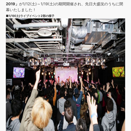
効果音 »
2019」
が1/12(土)～1/19(土)の期間開催され、先日大盛況のうちに閉
お問い合わせ »
無償のサウンド
管理ソフト
幕いたしました！
■1/19(土)ライブイベント2部の様子
BGM »
次世代型
ボーカル・エディタ
APS
映像のBGM・
セリフを音声分離
SLS
音素材の制作・
ライセンス提供