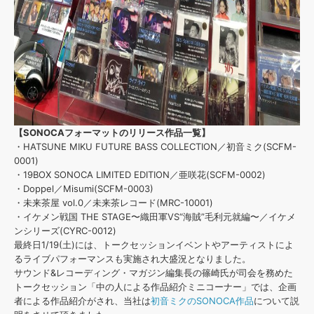
【SONOCAフォーマットのリリース作品一覧】
・HATSUNE MIKU FUTURE BASS COLLECTION／初音ミク(SCFM-
0001)
・19BOX SONOCA LIMITED EDITION／亜咲花(SCFM-0002)
・Doppel／Misumi(SCFM-0003)
・未来茶屋 vol.0／未来茶レコード(MRC-10001)
・イケメン戦国 THE STAGE〜織田軍VS“海賊”毛利元就編〜／イケメ
ンシリーズ(CYRC-0012)
最終日1/19(土)には、トークセッションイベントやアーティストによ
るライブパフォーマンスも実施され大盛況となりました。
サウンド&レコーディング・マガジン編集長の篠崎氏が司会を務めた
トークセッション「中の人による作品紹介ミニコーナー」では、企画
者による作品紹介がされ、当社は
初音ミクのSONOCA作品
について説