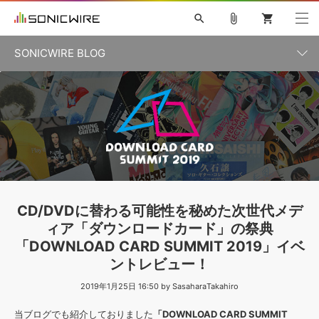
search
attach_file
shopping_cart
SONICWIRE BLOG
初音ミク V4X
鏡音リン・レン V4X
巡音ルカ V4X
カテゴリ一覧
ソフト音源 »
ボーカル抜き出し
MEIKO V3
KAITO V3
MASSIVE
SYLENTH1
VOCALOID
VIENNA
ライセンスフリーBGM
プラグイン・エフェクト »
記事一覧
TOONTRACK
サンプルパックを試そう
MUTANT
キャンペーン »
シネマティック音源特集
EZdrummer2
KOTO NATION
DUBSTEP
ELECTRONICA
EDM
TRANCE
ROUTER.FM
サンプルパック »
特集 »
製品サポート情報 »
CD/DVDに替わる可能性を秘めた次世代メデ
ソフト音源
プラグイン・エフェクト
サンプルパック
ィア「ダウンロードカード」の祭典
ソフトウェア／ツール »
ニュースレター »
「DOWNLOAD CARD SUMMIT 2019」イベ
DTMガイド »
ソフトウェア／ツール
DAW
効果音
BGM
音楽カード
製作サービス
ントレビュー！
DAW »
SONICWIREブログ »
2019年1月25日 16:50 by SasaharaTakahiro
FAQ »
楽曲配信流通
サービス
当ブログでも紹介しておりました
「DOWNLOAD CARD SUMMIT