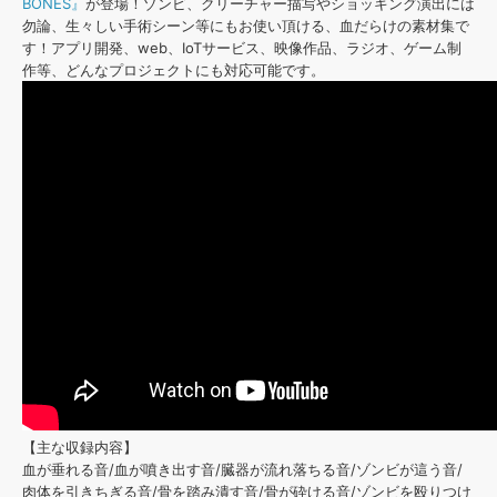
効果音 »
BONES』
が登場！ゾンビ、クリーチャー描写やショッキング演出には
お問い合わせ »
勿論、生々しい手術シーン等にもお使い頂ける、血だらけの素材集で
無償のサウンド
管理ソフト
す！アプリ開発、web、IoTサービス、映像作品、ラジオ、ゲーム制
BGM »
作等、どんなプロジェクトにも対応可能です。
次世代型
ボーカル・エディタ
APS
映像のBGM・
セリフを音声分離
SLS
音素材の制作・
ライセンス提供
【主な収録内容】
血が垂れる音/血が噴き出す音/臓器が流れ落ちる音/ゾンビが這う音/
肉体を引きちぎる音/骨を踏み潰す音/骨が砕ける音/ゾンビを殴りつけ