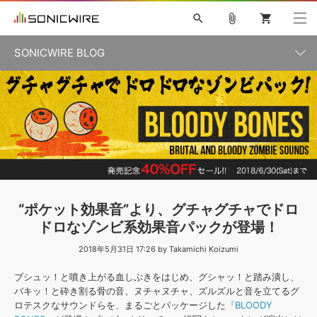
search
attach_file
shopping_cart
SONICWIRE BLOG
初音ミク V4X
鏡音リン・レン V4X
巡音ルカ V4X
カテゴリ一覧
ソフト音源 »
ボーカル抜き出し
MEIKO V3
KAITO V3
MASSIVE
SYLENTH1
VOCALOID
VIENNA
ライセンスフリーBGM
プラグイン・エフェクト »
記事一覧
TOONTRACK
サンプルパックを試そう
MUTANT
キャンペーン »
シネマティック音源特集
EZdrummer2
KOTO NATION
DUBSTEP
ELECTRONICA
EDM
TRANCE
ROUTER.FM
サンプルパック »
特集 »
製品サポート情報 »
“ポケット効果音”より、グチャグチャでドロ
ソフト音源
プラグイン・エフェクト
サンプルパック
ドロなゾンビ系効果音パックが登場！
ソフトウェア／ツール »
ニュースレター »
DTMガイド »
ソフトウェア／ツール
2018年5月31日 17:26 by Takamichi Koizumi
DAW
効果音
BGM
音楽カード
製作サービス
DAW »
ブシュッ！と噴き上がる血しぶきをはじめ、グシャッ！と踏み潰し、
SONICWIREブログ »
FAQ »
バキッ！と砕き割る骨の音、ヌチャヌチャ、ズルズルと音を立てるグ
楽曲配信流通
サービス
ロテスクなサウンドらを、まるごとパッケージした
『BLOODY