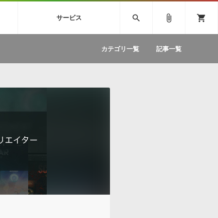
SIVE
SYLENTH1
VOCALOID
search
attach_file
shopping_cart
サービス
ィック音源特集
EZdrummer2
ソフトウェア／ツール »
SONICWIREブログ »
お問い合わせ »
.FM
カテゴリ一覧
記事一覧
のための無
ボーカルパートの制作が自由自在な、次世代
W
効果音
BGM
型ボーカル・エディタ
製品一覧
テクニカルサポート窓口
カテゴリ
製品購入前のご質問・ご相談
メーカー
ランキング