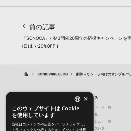
前の記事
「SONOCA」がM3開催20周年の応援キャンペーンを実施
(日)まで20%OFF！
SONICWIRE BLOG
劇伴～サントラ向けのサンプルパック・デ
×
製品
ニュース
このウェブサイトは Cookie
ソフト音源
キャンペーン一覧
ENGLISH
を使用しています
プラグイン・エフェクト
特集一覧
JAPANESE
サンプルパック
インタビュー一覧
当社はコンテンツや広告をパーソナライズし、
ソフトウェア／ツール
ニュースレター
トラフィックを分析するために Cookie を使用