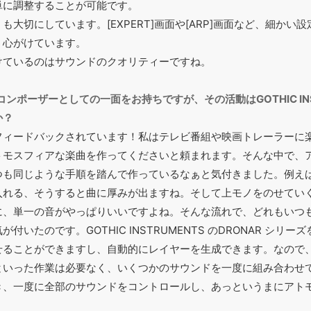
単に調整することが可能です。
大切にしています。[EXPERT]画面や[ARP]画面など、細かい
う心がけています。
けているのはサウンドのクオリティーですね。
もコンポーザーとしての一面をお持ちですが、その活動はGOTHIC INS
か？
フィードバックされています！私はテレビ番組や映画トレーラーに
トモスフィアな楽曲を作ってくださいと頼まれます。そんな中で、
つも同じような手順を踏んで作っているなぁと気付きました。例え
入れる、そうすると曲に厚みが出ますね。そして上モノをのせてい
に、単一の音がやっぱりいいですよね。そんな流れで、どれもいつ
いたのです。GOTHIC INSTRUMENTS のDRONAR シリー
せることができますし、自動的にレイヤーを生成できます。なので
といった作業は必要なく、いくつかのサウンドを一度に組み合わせ
き、一度に全部のサウンドをコントロールし、あっというまにアト
。