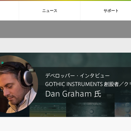
4X
巡音ルカ V4X
ボーカル抜き出し
MEIKO V3
KAITO V3
MAS
ニュース
サポート
BGM
TOONTRACK
サンプルパックを試そう
MUTANT
シネマテ
FAQ »
イン・エフェクト »
イド »
サンプルパック »
ニュースレター »
TO NATION
DUBSTEP
ELECTRONICA
EDM
TRANCE
ROUTER
サウンド素材の効率的な一元管理
ュージシャン向けの楽曲配信流通サ
Piapro Studio / Vocaloid4関連
イン・エフェクト
サンプルパック
ソフトウェア／ツール
DA
償ソフトウェア
者ガイド
製品一覧
バックナンバー一覧
初音ミク V4X関連
ュー一覧
パックを体験してみよう
ジャンル
購読のお申し込み
EZdrummer 3関連
一覧
メーカー
VIENNA関連
シンガー・ラインナップ
グ
フォーマット
イセンシング・サービス
オンラインストアガイド
ランキング
プロセッシング・サービス
ヘルプ
や要件に応じたBGM/効果音の新
クを試そう！
ライセンス提供
BGM »
»
製品一覧
ジャンル
メーカー
ランキング
グ
シングルBGM
効果音