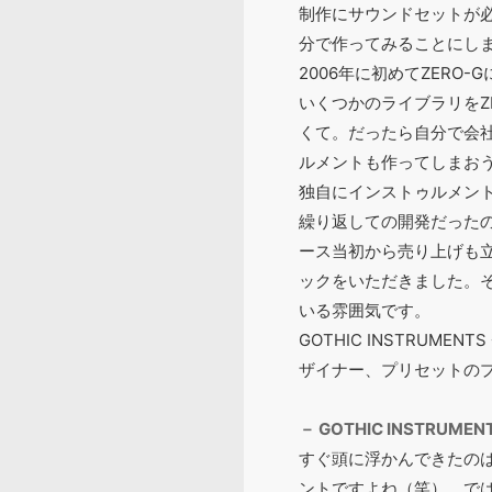
制作にサウンドセットが
分で作ってみることにし
2006年に初めてZER
いくつかのライブラリをZ
くて。だったら自分で会
ルメントも作ってしまお
独自にインストゥルメント
繰り返しての開発だった
ース当初から売り上げも
ックをいただきました。
いる雰囲気です。
GOTHIC INSTRU
ザイナー、プリセットの
－ GOTHIC INST
すぐ頭に浮かんできたの
ントですよね（笑）。で