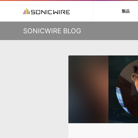
初音ミク V4X
鏡音リン・レン V
製品
VIENNA
ライセンスフリー
ソフト音源 »
キャンペーン »
製品サポート情報 »
プラグ
特集 »
DTMガ
KO
SONICWIRE BLOG
音楽ダウンロードカード製作サービス
独立系ミ
ソフト音源
プラグ
製品一覧
VOCALOID4 ENGINE製品サポート
製品一覧
特集一覧
DTM初心
ービス
EZ DRUMMER ENGINE製品サポート
楽器＆カテゴリ
カテゴリ
インタビ
サンプル
KONTAKT PLAYER 5製品サポート
メーカー
メーカー
TIPS記事
VIENNA INSTRUMENTS製品サポート
バーチャル・
エンジン
ランキン
APS
SLS
サウンド・ラ
ランキング
オーディオ・
BGMやセリフの抽出・削除を実現する音声
製品の仕様
サンプルパッ
分離サービス
規制作・
DAW »
効果音 
Ableton Live
製品一覧
Bitwig
カテゴリ
Cubase
メーカー
FL Studio
ランキン
SoundBridge
シングル