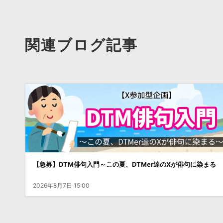
関連ブログ記事
【急募】DTM俳句入門～この夏、DTMer達のXが俳句に染まる
2026年8月7日 15:00