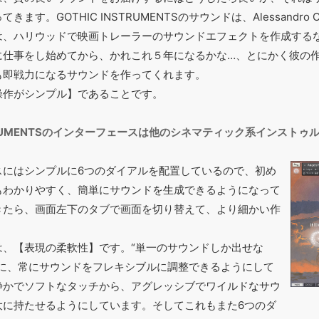
す。GOTHIC INSTRUMENTSのサウンドは、Alessandro 
は、ハリウッドで映画トレーラーのサウンドエフェクトを作成する
に仕事をし始めてから、かれこれ５年になるかな…、とにかく彼の
も即戦力になるサウンドを作ってくれます。
操作がシンプル】であることです。
NSTRUMENTSのインターフェースは他のシネマティック系インスト
スにはシンプルに6つのダイアルを配置しているので、初め
もわかりやすく、簡単にサウンドを生成できるようになって
きたら、画面左下のタブで画面を切り替えて、より細かい作
。
は、【表現の柔軟性】です。“単一のサウンドしか出せな
うに、常にサウンドをフレキシブルに調整できるようにして
静かでソフトなタッチから、アグレッシブでワイルドなサウ
大に持たせるようにしています。そしてこれもまた6つのダ