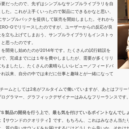
必要だったので、先ずはシンプルなサンプルライブラリを自
ました。これが上手くいったので製品にできるかなと思い、
O-Gにサンプルパックを提供して販売を開始しました。それから
ERO-Gでリリースしたのですが、ユーザーからの反応が良
社を立ち上げてしまおう、サンプルライブラリもインストゥ
うと思ったのです。
を開発し始めたのが2014年です。たくさんの試行錯誤を
ので、完成までには１年を費やしましたが、需要が多くリリ
立ちましたし、たくさんの素晴らしいレビュー／フィードバ
それ以来、自分の中では未だに仕事と趣味とが一緒になって
MENTS チームとしては2名がフルタイムで働いていますが、あとはフ
プログラマー、グラフィックデザイナーはみんなフリーランスです
RUMENTS 製品の開発を行う上で、最も気を付けているポイントなんでし
は【サウンドのクオリティ】です。もちろん、これはみなさん当た
は、質の良いサウンドをお届けするにはどうしたら良いか、それは