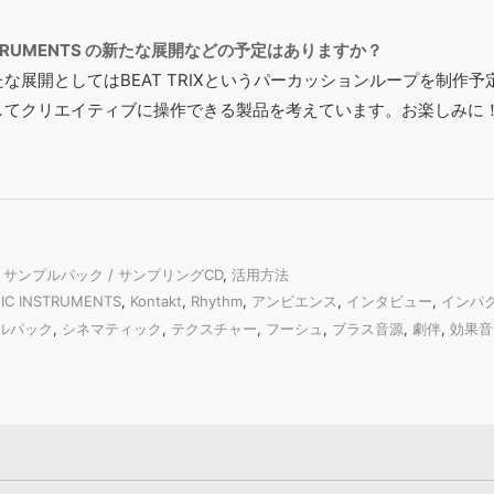
NSTRUMENTS の新たな展開などの予定はありますか？
な展開としてはBEAT TRIXというパーカッションループを制作
してクリエイティブに操作できる製品を考えています。お楽しみに
,
サンプルパック / サンプリングCD
,
活用方法
IC INSTRUMENTS
,
Kontakt
,
Rhythm
,
アンビエンス
,
インタビュー
,
インパ
ルパック
,
シネマティック
,
テクスチャー
,
フーシュ
,
ブラス音源
,
劇伴
,
効果音