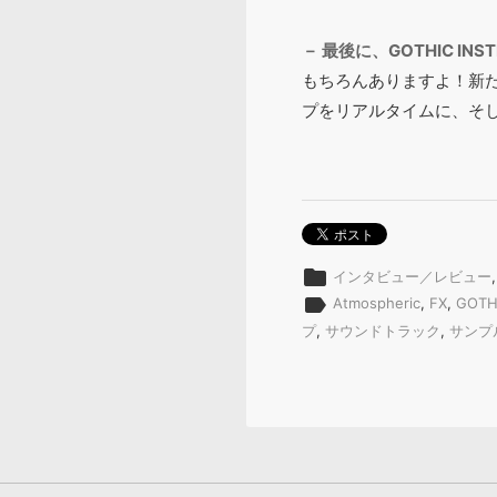
－ 最後に、GOTHIC I
もちろんありますよ！新た
プをリアルタイムに、そ
folder
インタビュー／レビュー
label
Atmospheric
,
FX
,
GOTH
プ
,
サウンドトラック
,
サンプ