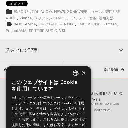
folder
EXPONENTIAL AUDIO
,
NEWS
,
SONICWIREニュース
,
SPITFIRE
AUDIO
,
Vienna
,
クリプトンDTMニュース
,
ソフト音源
,
活用方法
label
Best Service
,
CINEMATIC STRINGS
,
EMBERTONE
,
Garritan
,
ProjectSAM
,
SPITFIRE AUDIO
,
VSL
関連ブログ記事
前の記事
次の記事
×
このウェブサイトは Cookie
ENGLISH
を使用しています
SONICWIRE BLOG
JAPANESE
Twitter 限定！「オーケストラ系」ミニ楽曲投稿コンテストが、いよいよ開催！ムービーの
当社はコンテンツや広告をパーソナライズし、
投稿で、最大5万円のSONICWIRE クーポン券をゲット！
トラフィックを分析するために Cookie を使用
会社概要
環境保護（CSR）への取り組み
特定商取引に関する法律に基づく表示
【最大45%OFF】VSLユーザー必見！お手持ちの製品を拡張す
します。また、当社は、お客様による当社サイ
サイト動作環境
利用規約
個人情報の保護について
採用について
る、お得なアップグレードセール開催中！
トの使用に関する情報を広告および分析パート
2026年8月7日 15:30
ナーと共有します。これらの情報は、お客様が
提供した他の情報、またはお客様によるサービ