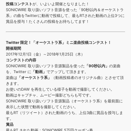
効果音 »
投稿コンテスト
が、いよいよ開催となりました！
お問い合わせ »
無償のサウンド
管理ソフト
SONICWIRE 取り扱いソフト音源を使った「90秒以内＆オーケストラ
系」の曲をTwitterに動画で投稿して、最もRTされた動画の上位3つに
BGM »
賞品を授与！たくさんの投稿をお待ちしてます！
次世代型
ボーカル・エディタ
Twitter 限定！「オーケストラ系」ミニ楽曲投稿コンテスト！
APS
映像のBGM・
セリフを音声分離
開催期間
2017年12月1日（金）～2018年1月25日（木）
コンテストの内容
SLS
音素材の制作・
ライセンス提供
SONICWIRE 取り扱いソフト音源製品を使った
「90秒以内」
の楽曲
を、Twitter に
「動画」
でアップして頂きます。
楽曲は
「オーケストラ系」
（動画投稿者のオリジナル曲）とさせて頂
きます。
お使いのDAW を再生している様子を動画で撮影してください。
動画はキャプチャ、ムービー撮影どちらも可です。
SONICWIRE 取り扱いソフト音源製品（オーケストラ系）を最前面に
表示した状態で動画を撮影してください。
最もRT（リツイート）された動画のうち、上位3曲に賞品を授与しま
す。
賞品
最もRT された動画：SONICWIRE 5万円クーポン券