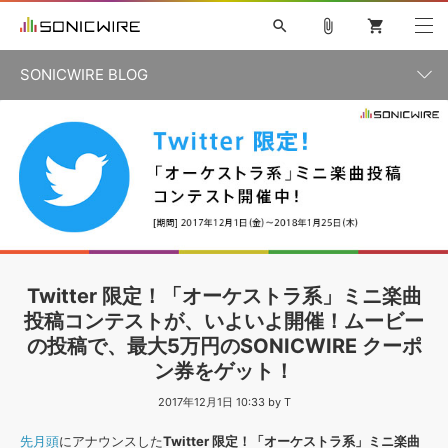
search
attach_file
shopping_cart
SONICWIRE BLOG
初音ミク V4X
鏡音リン・レン V4X
巡音ルカ V4X
カテゴリ一覧
ソフト音源 »
ボーカル抜き出し
MEIKO V3
KAITO V3
MASSIVE
SYLENTH1
VOCALOID
VIENNA
ライセンスフリーBGM
プラグイン・エフェクト »
記事一覧
TOONTRACK
サンプルパックを試そう
MUTANT
キャンペーン »
シネマティック音源特集
EZdrummer2
KOTO NATION
DUBSTEP
ELECTRONICA
EDM
TRANCE
ROUTER.FM
サンプルパック »
特集 »
製品サポート情報 »
Twitter 限定！「オーケストラ系」ミニ楽曲
ソフト音源
プラグイン・エフェクト
サンプルパック
投稿コンテストが、いよいよ開催！ムービー
ソフトウェア／ツール »
ニュースレター »
の投稿で、最大5万円のSONICWIRE クーポ
DTMガイド »
ソフトウェア／ツール
DAW
効果音
BGM
音楽カード
製作サービス
ン券をゲット！
DAW »
SONICWIREブログ »
2017年12月1日 10:33 by T
FAQ »
楽曲配信流通
サービス
先月頭
にアナウンスした
Twitter 限定！「オーケストラ系」ミニ楽曲