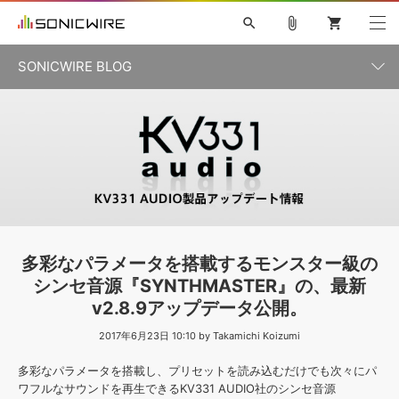
search
attach_file
shopping_cart
SONICWIRE BLOG
初音ミク V4X
鏡音リン・レン V4X
巡音ルカ V4X
カテゴリ一覧
ソフト音源 »
ボーカル抜き出し
MEIKO V3
KAITO V3
MASSIVE
SYLENTH1
VOCALOID
VIENNA
ライセンスフリーBGM
プラグイン・エフェクト »
記事一覧
TOONTRACK
サンプルパックを試そう
MUTANT
キャンペーン »
シネマティック音源特集
EZdrummer2
KOTO NATION
DUBSTEP
ELECTRONICA
EDM
TRANCE
ROUTER.FM
サンプルパック »
特集 »
製品サポート情報 »
多彩なパラメータを搭載するモンスター級の
ソフト音源
プラグイン・エフェクト
サンプルパック
シンセ音源『SYNTHMASTER』の、最新
ソフトウェア／ツール »
ニュースレター »
v2.8.9アップデータ公開。
DTMガイド »
ソフトウェア／ツール
DAW
効果音
BGM
音楽カード
製作サービス
2017年6月23日 10:10 by Takamichi Koizumi
DAW »
SONICWIREブログ »
FAQ »
多彩なパラメータを搭載し、プリセットを読み込むだけでも次々にパ
楽曲配信流通
サービス
ワフルなサウンドを再生できるKV331 AUDIO社のシンセ音源