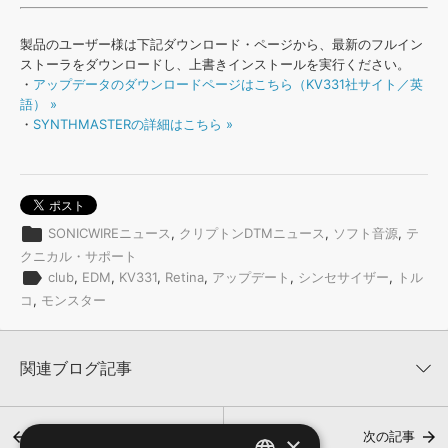
製品のユーザー様は下記ダウンロード・ページから、最新のフルイン
ストーラをダウンロードし、上書きインストールを実行ください。
・
アップデータのダウンロードページはこちら（KV331社サイト／英
語） »
・
SYNTHMASTERの詳細はこちら »
folder
SONICWIREニュース
,
クリプトンDTMニュース
,
ソフト音源
,
テ
クニカル・サポート
label
club
,
EDM
,
KV331
,
Retina
,
アップデート
,
シンセサイザー
,
トル
コ
,
モンスター
関連ブログ記事
前の記事
次の記事
×