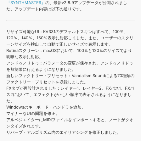
効果音 »
『SYNTHMASTER』
の、最新v2.8.9アップデータが公開されまし
お問い合わせ »
た。アップデート内容は以下の通りです。
無償のサウンド
管理ソフト
BGM »
次世代型
ボーカル・エディタ
リサイズ可能なUI：KV331のデフォルトスキンはすべて、100％、
120％、140％、160％表示に対応しました。また、ユーザーのスクリ
ーンサイズを検出して自動で正しいサイズで表示します。
APS
映像のBGM・
セリフを音声分離
Retinaスクリーン：macOSにおいて、100％と120％のサイズでより
明瞭な表示に対応。
アンドゥ／リドゥ：パラメータの変更が保存され、アンドゥ／リドゥ
SLS
音素材の制作・
ライセンス提供
を無制限に行えるようになりました。
新しいファクトリー・プリセット：Vandalism Soundによる70種類の
ファクトリー・プリセットを収録しました。
FXタブが再設計されました：レイヤー1、レイヤー2、FXバス1、FXバ
ス2において、エフェクトが正しい順序で表示されるようになりまし
た。
Windowsのキーボード・ハンドラを追加。
マイナーなUIの問題を修正。
アルペジエイターにMIDIファイルをインポートすると、ノートがクオ
ンタイズされます。
リバーブ・アルゴリズム内のエイリアシングを修正しました。