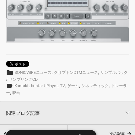
folder
SONICWIREニュース
,
クリプトンDTMニュース
,
サンプルパック
/ サンプリングCD
label
Kontakt
,
Kontakt Player
,
TV
,
ゲーム
,
シネマティック
,
トレーラ
ー
,
映画
関連ブログ記事
前の記事
次の記事