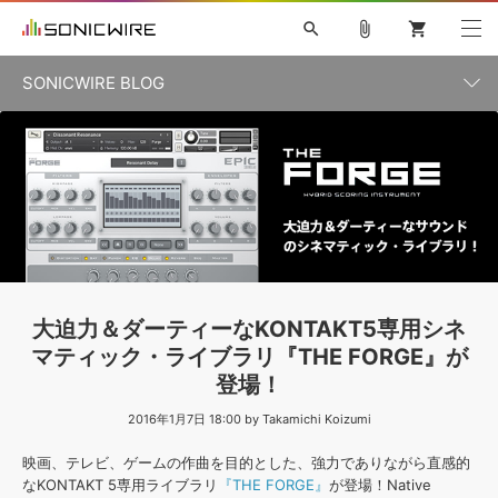
search
attach_file
shopping_cart
SONICWIRE BLOG
初音ミク V4X
鏡音リン・レン V4X
巡音ルカ V4X
カテゴリ一覧
ソフト音源 »
ボーカル抜き出し
MEIKO V3
KAITO V3
MASSIVE
SYLENTH1
VOCALOID
VIENNA
ライセンスフリーBGM
プラグイン・エフェクト »
記事一覧
TOONTRACK
サンプルパックを試そう
MUTANT
キャンペーン »
シネマティック音源特集
EZdrummer2
KOTO NATION
DUBSTEP
ELECTRONICA
EDM
TRANCE
ROUTER.FM
サンプルパック »
特集 »
製品サポート情報 »
大迫力＆ダーティーなKONTAKT5専用シネ
ソフト音源
プラグイン・エフェクト
サンプルパック
マティック・ライブラリ『THE FORGE』が
ソフトウェア／ツール »
ニュースレター »
登場！
DTMガイド »
ソフトウェア／ツール
DAW
効果音
BGM
音楽カード
製作サービス
2016年1月7日 18:00 by Takamichi Koizumi
DAW »
SONICWIREブログ »
FAQ »
映画、テレビ、ゲームの作曲を目的とした、強力でありながら直感的
楽曲配信流通
サービス
なKONTAKT 5専用ライブラリ
『THE FORGE』
が登場！Native