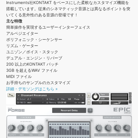
効果音 »
Instruments社KONTAKT をベースにした柔軟なカスタマイズ機能を
お問い合わせ »
搭載しています。従来のシネマティック音源とは異なるポイントを突
無償のサウンド
管理ソフト
いてくる意外性のある音源の登場です！
BGM »
主な特徴
簡単操作を実現するユーザーインターフェイス
次世代型
ボーカル・エディタ
アルペジエイター
ポリフォニック・シーケンサー
リズム・ゲーター
APS
映像のBGM・
セリフを音声分離
ユニゾン／ボイス・スタック
デュアル・エンジン・リバーブ
200 以上のKONTAKT パッチ
SLS
音素材の制作・
ライセンス提供
3GB を超えるWAV ファイル
MIDI ファイル
お手持ちのサンプルのカスタマイズ
詳細・デモソングはこちら »