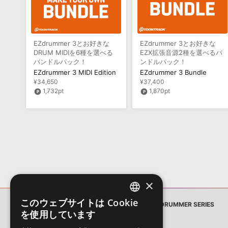
EZdrummer 3とお好きな
EZdrummer 3とお好きな
DRUM MIDIを6種を選べる
EZX拡張音源2種を選べるバ
バンドルパック！
ンドルパック！
EZdrummer 3 MIDI Edition
EZdrummer 3 Bundle
¥34,650
¥37,400
1,732pt
1,870pt
×
このウェブサイトは Cookie
ソフト音源
TOONTRACK EZ DRUMMER SERIES
ENGLISH
を使用しています
JAPANESE