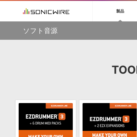
初音ミク NT
鏡音リン・レン V
製品
EZ DRUMMER 3
SERUM
ラ
ソフト音源 »
キャンペーン »
製品サポート情報 »
プラグ
特集 »
DTMガ
ソフト音源
音楽ダウンロードカード製作サービス
独立系ミ
ソフト音源
プラグ
製品一覧
【50％OFF】Soundiron 期間限定セール！人気のクワイ
VOCALOID4 ENGINE製品サポート
製品一覧
特集一覧
DTM初心
ービス
ヤ音源、ストリングス音源が特別価格！
EZ DRUMMER ENGINE製品サポート
楽器＆カテゴリ
カテゴリ
インタビ
サンプル
Audiomodern Summer Sale！全製品35％OFF！
KONTAKT PLAYER 5製品サポート
メーカー
メーカー
TIPS記事
万物を創造するシンセ『Avenger 2』や拡張音源が
VIENNA INSTRUMENTS製品サポート
バーチャルシ
33％OFF！Vengeance Soundサマーセール！
エンジン
ランキン
APS
SLS
TOO
サウンド・ラ
【AudioThing】古典的なラテン・サウンドを収録した
ランキング
『LATIN PERCUSSION』が51％OFF！
オーディオ・
BGMやセリフの抽出・削除を実現する音声
製品の仕様
【HEAVYOCITY】サマーセール Reloaded！シネマティ
サンプルパッ
分離サービス
規制作・
ック音源 / エフェクト最大75%OFF！
DAW »
効果音 
Ableton Live
製品一覧
Bitwig
カテゴリ
Cubase
メーカー
FL Studio
ランキン
SoundBridge
シングル