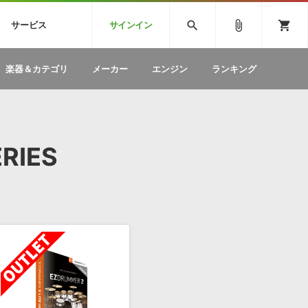
CK
SPITFIRE AUDIO
VIENNA
search
attach_file
shopping_cart
サービス
サインイン
BSTEP
ELECTRONICA
EDM
ソフトウェア／ツール »
SONICWIREブログ »
お問い合わせ »
楽器＆カテゴリ
メーカー
エンジン
ランキング
のための無
ボーカルパートの制作が自由自在な、次世代
W
効果音
BGM
型ボーカル・エディタ
製品一覧
テクニカルサポート窓口
カテゴリ
製品購入前のご質問・ご相談
メーカー
ランキング
RIES