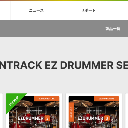
4X
巡音ルカ V4X
MEIKO V3
KAITO V3
VOCALOID
TOONTRA
ニュース
サポート
イセンスフリーBGM
サンプルパックを試そう
ボーカル抜き出し
DU
FAQ »
イン・エフェクト »
イド »
サンプルパック »
ニュースレター »
TRANCE
MUTANT
ROUTER.FM
SONOCA
製品一覧
サウンド素材の効率的な一元管理
ュージシャン向けの楽曲配信流通サ
Piapro Studio / Vocaloid4関連
イン・エフェクト
サンプルパック
ソフトウェア／ツール
DA
償ソフトウェア
者ガイド
製品一覧
バックナンバー一覧
初音ミク V4X関連
ュー一覧
パックを体験してみよう
ジャンル
購読のお申し込み
EZdrummer 3関連
一覧
メーカー
VIENNA関連
ンガー・ラインナップ
グ
フォーマット
NTRACK EZ DRUMMER SE
イセンシング・サービス
オンラインストアガイド
ランキング
プロセッシング・サービス
ヘルプ
や要件に応じたBGM/効果音の新
クを試そう！
ライセンス提供
BGM »
»
製品一覧
ジャンル
メーカー
ランキング
グ
シングルBGM
効果音