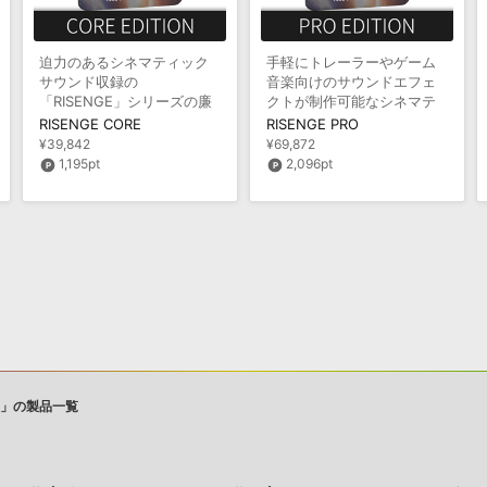
迫力のあるシネマティック
手軽にトレーラーやゲーム
サウンド収録の
音楽向けのサウンドエフェ
「RISENGE」シリーズの廉
クトが制作可能なシネマテ
価版
ィック音源
RISENGE CORE
RISENGE PRO
¥39,842
¥69,872
1,195pt
2,096pt
est」の製品一覧