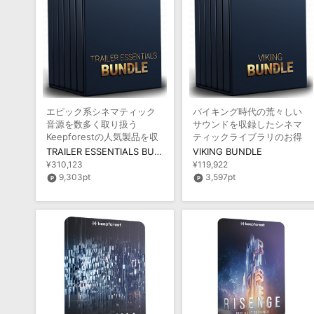
エピック系シネマティック
バイキング時代の荒々しい
音源を数多く取り扱う
サウンドを収録したシネマ
Keepforestの人気製品を収
ティックライブラリのお得
録したお得なバンドル
なバンドル
TRAILER ESSENTIALS BUNDLE
VIKING BUNDLE
¥310,123
¥119,922
9,303pt
3,597pt