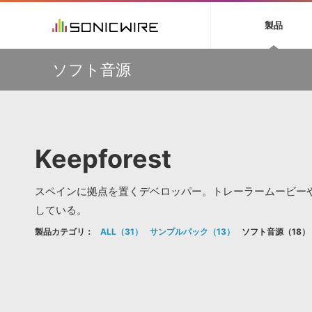
初音ミク NT
鏡音リン・レン V
製品
EZ DRUMMER 3
SERUM
ラ
ソフト音源 »
キャンペーン »
製品サポート情報 »
プラグ
特集 »
DTMガ
ソフト音源
音楽ダウンロードカード製作サービス
独立系ミ
ソフト音源
プラグ
製品一覧
【50％OFF】Soundiron 期間限定セール！人気のクワイ
VOCALOID4 ENGINE製品サポート
製品一覧
特集一覧
DTM初心
ービス
ヤ音源、ストリングス音源が特別価格！
EZ DRUMMER ENGINE製品サポート
楽器＆カテゴリ
カテゴリ
インタビ
サンプル
Audiomodern Summer Sale！全製品35％OFF！
KONTAKT PLAYER 5製品サポート
メーカー
メーカー
TIPS記事
万物を創造するシンセ『Avenger 2』や拡張音源が
VIENNA INSTRUMENTS製品サポート
バーチャルシ
33％OFF！Vengeance Soundサマーセール！
エンジン
ランキン
APS
SLS
Keepforest
サウンド・ラ
【AudioThing】古典的なラテン・サウンドを収録した
ランキング
『LATIN PERCUSSION』が51％OFF！
オーディオ・
BGMやセリフの抽出・削除を実現する音声
製品の仕様
【HEAVYOCITY】サマーセール Reloaded！シネマティ
サンプルパッ
分離サービス
規制作・
ック音源 / エフェクト最大75%OFF！
スペインに拠点を置くデベロッパー。トレーラームービー
DAW »
効果音 
している。
製品カテゴリ：
ALL
31
サンプルパック
13
ソフト音源
18
Ableton Live
製品一覧
Bitwig
カテゴリ
Cubase
メーカー
FL Studio
ランキン
SoundBridge
シングル