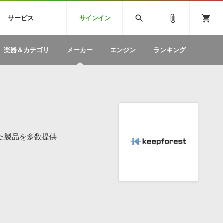
CK
SPITFIRE AUDIO
VIENNA
search
attach_file
shopping_cart
サービス
サインイン
BSTEP
ELECTRONICA
EDM
ソフトウェア／ツール »
SONICWIREブログ »
お問い合わせ »
楽器＆カテゴリ
メーカー
エンジン
ランキング
のための無
ボーカルパートの制作が自由自在な、次世代
W
効果音
BGM
型ボーカル・エディタ
製品一覧
テクニカルサポート窓口
カテゴリ
製品購入前のご質問・ご相談
メーカー
ランキング
た製品を多数提供