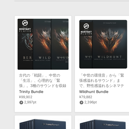
古代の「戦闘」、中世の
「中世の環境音」から「緊
「生活」、心理的な「緊
張感溢れるサウンド」ま
張」。3種のサウンドを収録
で、野性感溢れるシネマテ
した、シネマティック音源
ィック音源バンドル
Trinity Bundle
Wildhunt Bundle
バンドル
¥99,902
¥79,882
2,997pt
2,396pt