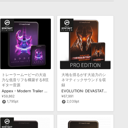
トレーラームービーの大迫
大地を揺るがす大迫力のシ
力な低音リフを構築する8弦
ネマティックサウンドを収
ギター音源
録
Appex - Modern Trailer Guitar
EVOLUTION: DEVASTATOR BREAKOUT PRO
¥59,862
¥67,991
1,795pt
2,039pt