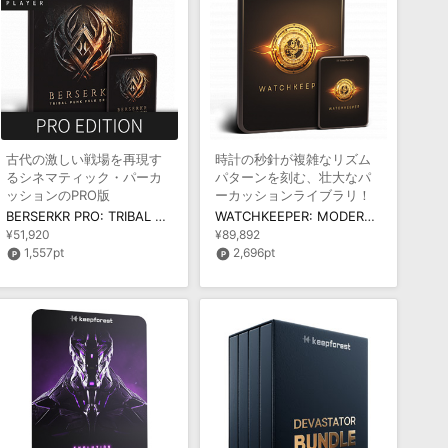
古代の激しい戦場を再現す
時計の秒針が複雑なリズム
るシネマティック・パーカ
パターンを刻む、壮大なパ
ッションのPRO版
ーカッションライブラリ！
BERSERKR PRO: TRIBAL PUNK FOLK DRUMS
WATCHKEEPER: MODERN COUNTDOWN PERCUSSION
¥51,920
¥89,892
1,557pt
2,696pt