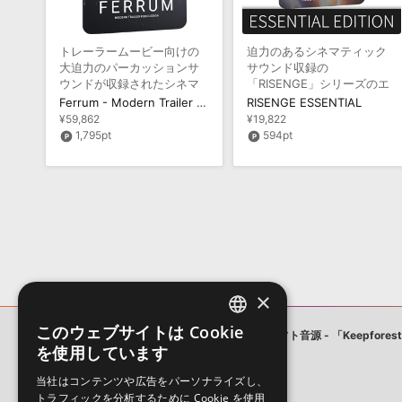
トレーラームービー向けの
迫力のあるシネマティック
大迫力のパーカッションサ
サウンド収録の
ウンドが収録されたシネマ
「RISENGE」シリーズのエ
ティック音源
ントリー版
Ferrum - Modern Trailer Percussion
RISENGE ESSENTIAL
¥59,862
¥19,822
1,795pt
594pt
×
このウェブサイトは Cookie
メーカー
Keepforest
ソフト音源 - 「Keepfor
ENGLISH
を使用しています
JAPANESE
当社はコンテンツや広告をパーソナライズし、
トラフィックを分析するために Cookie を使用