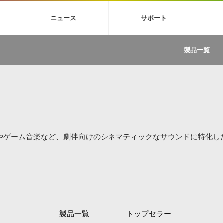
4X
巡音ルカ V4X
MEIKO V3
KAITO V3
VOCALOID
TOONTRA
ニュース
サポート
イセンスフリーBGM
サンプルパックを試そう
ボーカル抜き出し
DU
FAQ »
イン・エフェクト »
イド »
サンプルパック »
ニュースレター »
TRANCE
MUTANT
ROUTER.FM
SONOCA
製品一覧
サウンド素材の効率的な一元管理
ュージシャン向けの楽曲配信流通サ
Piapro Studio / Vocaloid4関連
イン・エフェクト
サンプルパック
ソフトウェア／ツール
DA
償ソフトウェア
者ガイド
製品一覧
バックナンバー一覧
初音ミク V4X関連
ュー一覧
パックを体験してみよう
ジャンル
購読のお申し込み
EZdrummer 3関連
一覧
メーカー
VIENNA関連
ンガー・ラインナップ
グ
フォーマット
イセンシング・サービス
オンラインストアガイド
ランキング
プロセッシング・サービス
ヘルプ
や要件に応じたBGM/効果音の新
クを試そう！
ライセンス提供
やゲーム音楽など、劇伴向けのシネマティックなサウンドに特化し
BGM »
»
製品一覧
ジャンル
メーカー
ランキング
グ
製品一覧
トップセラー
シングルBGM
効果音