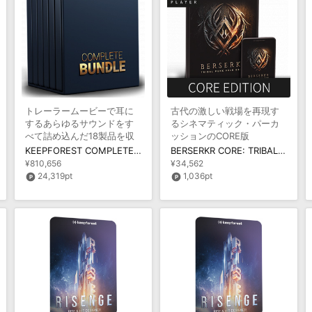
トレーラームービーで耳に
古代の激しい戦場を再現す
するあらゆるサウンドをす
るシネマティック・パーカ
べて詰め込んだ18製品を収
ッションのCORE版
録
KEEPFOREST COMPLETE BUNDLE
BERSERKR CORE: TRIBAL PUNK FOLK DRUMS
¥810,656
¥34,562
24,319pt
1,036pt