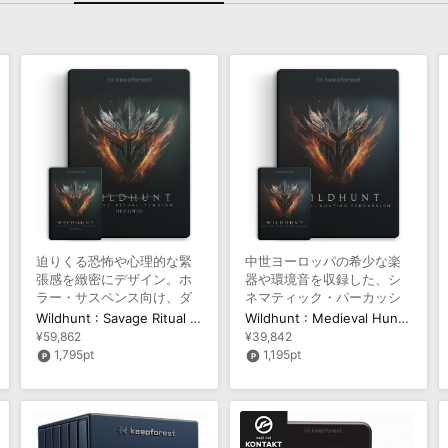
迫りくる恐怖や心理的な緊
中世ヨーロッパの希少な楽
張感を緻密にデザイン。ホ
器や環境音を収録した、シ
ラー・サスペンス向け、ダ
ネマティック・パーカッシ
ーク・シネマティック音源
ョン音源
Wildhunt : Savage Ritual Tension
Wildhunt : Medieval Hunting Percussion
¥59,862
¥39,842
1,795pt
1,195pt