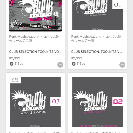
効果音 »
お問い合わせ »
無償のサウンド
管理ソフト
BGM »
次世代型
ボーカル・エディタ
Punk Musicのエレクトロハウス制
Punk Musicのエレクトロハウス制
作ツール第二弾
作ツール第一弾
APS
映像のBGM・
セリフを音声分離
CLUB SELECTION TOOLKITS VOL.2 VOCAL EDITION
CLUB SELECTION: TOOLKITS VOL 1
¥2,332
¥2,332
SLS
音素材の制作・
ライセンス提供
116pt
116pt