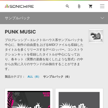
search
attach_file
shopping_cart
サンプルパック
PUNK MUSIC
初音ミク NT
鏡音リン・レン V4X
巡音ルカ V4X
MEIKO V3
製品一覧
ソフト音源 »
KAITO V3
VOCALOID
TOONTRACK
SPITFIRE AUDIO
プログレッシブ～エレクトロハウス系サンプルパックを
中心に、制作の自由度を上げるMIDIファイルも収録した
VIENNA
EZ DRUMMER 3
SERUM
ライセンスフリーBGM
タイトルを多くリリースするデベロッパー。コンストラ
プラグイン・エフェクト »
サンプルパックを試そう
ボーカル抜き出し
DUBSTEP
ジャンル
キャンペーン »
クションキットを収録したタイトルが中心になってお
ELECTRONICA
EDM
TRANCE
MUTANT
ROUTER.FM
り、各キット（実際の楽曲を短くしたような形式）の中
からお気に入りのサウンドのみ抽出することができま
SONOCA
サンプルパック »
特集 »
す。
製品サポート情報 »
メーカー
ソフト音源
プラグイン・エフェクト
サンプルパック
製品カテゴリ：
ALL
6
サンプルパック
6
ソフトウェア／ツール »
ニュースレター »
DTMガイド »
ソフトウェア／ツール
DAW
効果音
BGM
音楽カード
製作サービス
フォーマット
DAW »
SONICWIREブログ »
FAQ »
楽曲配信流通
サービス
ランキング