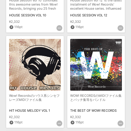
House Session Vol 10' continues
House Session Vol 12' is the latest
this awesome series from Wow!
installment of Wow! Records'
Records, bringing you 25 fresh
excellent House series. Influenced
new, Ro
HOUSE SESSION VOL 10
HOUSE SESSION VOL 12
¥2,332
¥2,332
116pt
116pt
Wow! Recordsのハウス系シンセフ
WOW! RECORDSのMIDIファイル集
レーズMIDIファイル集
とパッチ集等をバンドル
HIT HOUSE MELODY VOL 1
THE BEST OF WOW! RECORDS
¥2,332
¥2,332
116pt
116pt