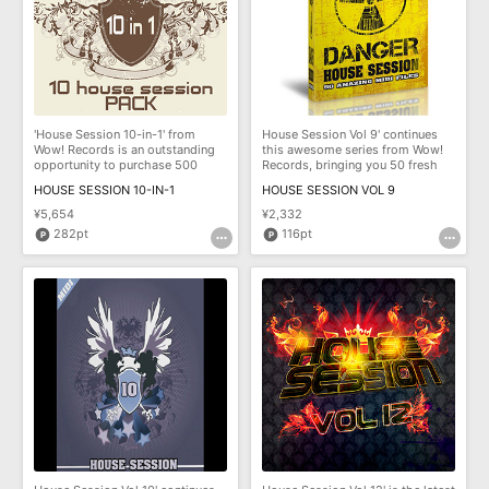
効果音 »
お問い合わせ »
無償のサウンド
管理ソフト
BGM »
次世代型
ボーカル・エディタ
'House Session 10-in-1' from
House Session Vol 9' continues
Wow! Records is an outstanding
this awesome series from Wow!
APS
opportunity to purchase 500
Records, bringing you 50 fresh
映像のBGM・
セリフを音声分離
amazing MIDI
new, Roy
HOUSE SESSION 10-IN-1
HOUSE SESSION VOL 9
¥5,654
¥2,332
SLS
音素材の制作・
ライセンス提供
282pt
116pt