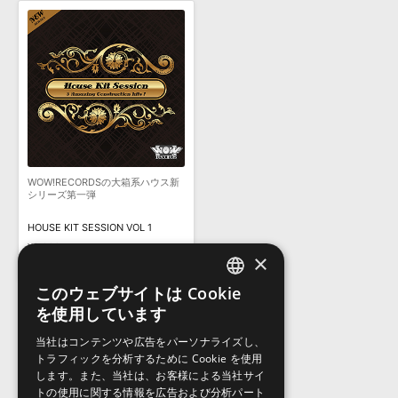
WOW!RECORDSの大箱系ハウス新
シリーズ第一弾
HOUSE KIT SESSION VOL 1
¥2,332
×
116pt
このウェブサイトは Cookie
ENGLISH
を使用しています
JAPANESE
当社はコンテンツや広告をパーソナライズし、
トラフィックを分析するために Cookie を使用
します。また、当社は、お客様による当社サイ
トの使用に関する情報を広告および分析パート