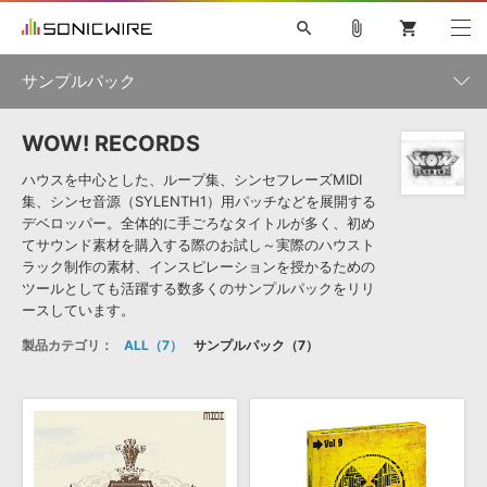
search
attach_file
shopping_cart
サンプルパック
WOW! RECORDS
初音ミク NT
鏡音リン・レン V4X
巡音ルカ V4X
MEIKO V3
製品一覧
ソフト音源 »
KAITO V3
VOCALOID
TOONTRACK
SPITFIRE AUDIO
ハウスを中心とした、ループ集、シンセフレーズMIDI
集、シンセ音源（SYLENTH1）用パッチなどを展開する
VIENNA
EZ DRUMMER 3
SERUM
ライセンスフリーBGM
デベロッパー。全体的に手ごろなタイトルが多く、初め
プラグイン・エフェクト »
サンプルパックを試そう
ボーカル抜き出し
DUBSTEP
ジャンル
キャンペーン »
てサウンド素材を購入する際のお試し～実際のハウスト
ELECTRONICA
EDM
TRANCE
MUTANT
ROUTER.FM
ラック制作の素材、インスピレーションを授かるための
ツールとしても活躍する数多くのサンプルパックをリリ
SONOCA
サンプルパック »
特集 »
ースしています。
製品サポート情報 »
メーカー
ソフト音源
プラグイン・エフェクト
サンプルパック
製品カテゴリ：
ALL
7
サンプルパック
7
ソフトウェア／ツール »
ニュースレター »
DTMガイド »
ソフトウェア／ツール
DAW
効果音
BGM
音楽カード
製作サービス
フォーマット
DAW »
SONICWIREブログ »
FAQ »
楽曲配信流通
サービス
ランキング