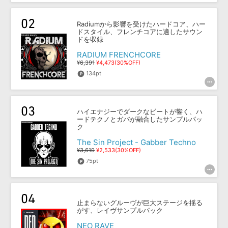
効果音 »
お問い合わせ »
無償のサウンド
管理ソフト
Radiumから影響を受けたハードコア、ハー
BGM »
ドスタイル、フレンチコアに適したサウン
ドを収録
次世代型
ボーカル・エディタ
RADIUM FRENCHCORE
¥6,391
¥4,473(30%OFF)
134pt
APS
映像のBGM・
セリフを音声分離
SLS
音素材の制作・
ライセンス提供
ハイエナジーでダークなビートが響く、ハ
ードテクノとガバが融合したサンプルパッ
ク
The Sin Project - Gabber Techno
¥3,619
¥2,533(30%OFF)
75pt
止まらないグルーヴが巨大ステージを揺る
がす、レイヴサンプルパック
NEO RAVE