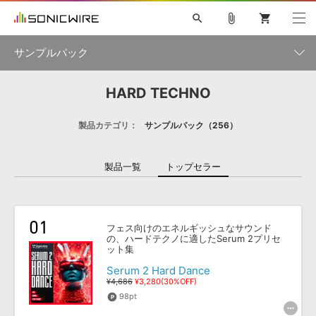
search
attach_file
shopping_cart
サンプルパック
HARD TECHNO
初音ミク NT
鏡音リン・レン V4X
巡音ルカ V4X
MEIKO V3
製品一覧
ソフト音源 »
KAITO V3
VOCALOID
TOONTRACK
SPITFIRE AUDIO
製品カテゴリ：
サンプルパック
256
VIENNA
EZ DRUMMER 3
SERUM
ライセンスフリーBGM
プラグイン・エフェクト »
サンプルパックを試そう
ボーカル抜き出し
DUBSTEP
ジャンル
キャンペーン »
製品一覧
トップセラー
ELECTRONICA
EDM
TRANCE
MUTANT
ROUTER.FM
SONOCA
サンプルパック »
特集 »
製品サポート情報 »
メーカー
ソフト音源
プラグイン・エフェクト
サンプルパック
フェス向けのエネルギッシュなサウンド
ソフトウェア／ツール »
の、ハードテクノに適したSerum 2プリセ
ニュースレター »
DTMガイド »
ット集
ソフトウェア／ツール
DAW
効果音
BGM
音楽カード
製作サービス
フォーマット
Serum 2 Hard Dance
DAW »
SONICWIREブログ »
¥4,686
¥3,280(30%OFF)
FAQ »
楽曲配信流通
サービス
98pt
ランキング