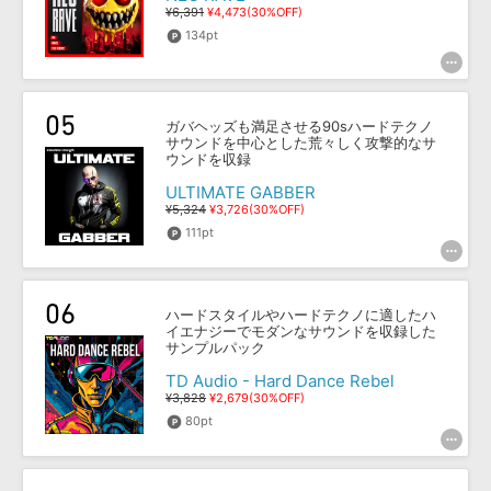
¥6,391
¥4,473(30%OFF)
134pt
ガバヘッズも満足させる90sハードテクノ
サウンドを中心とした荒々しく攻撃的なサ
ウンドを収録
ULTIMATE GABBER
¥5,324
¥3,726(30%OFF)
111pt
ハードスタイルやハードテクノに適したハ
イエナジーでモダンなサウンドを収録した
サンプルパック
TD Audio - Hard Dance Rebel
¥3,828
¥2,679(30%OFF)
80pt