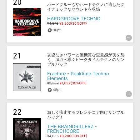
ハードグルーヴやハードテクノに適したダ
イナミックなサウンドを収録
HARDGROOVE TECHNO
¥4,576
¥3,203(30%OFF)
96pt
妥協なきパワーと無機質な重量感が夜を裂
く、頂点へ導くピークタイムテクノのサン
プルパック
Fracture - Peaktime Techno
Elements
¥2,332
¥1,632(30%OFF)
48pt
激しく疾走するフレンチコア向けサンプル
パック！
THE BRAINDRILLERZ -
FRENCHCORE
¥4,686
¥3,280(30%OFF)