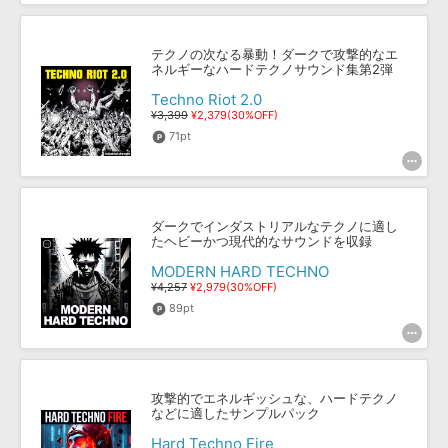
テクノの次なる暴動！ダークで攻撃的なエ
ネルギーなハードテクノサウンド集第2弾
Techno Riot 2.0
¥3,399
¥2,379(30%OFF)
71pt
ダークでインダストリアルなテクノに適し
たヘビーかつ現代的なサウンドを収録
MODERN HARD TECHNO
¥4,257
¥2,979(30%OFF)
89pt
攻撃的でエネルギッシュな、ハードテクノ
などに適したサンプルパック
Hard Techno Fire