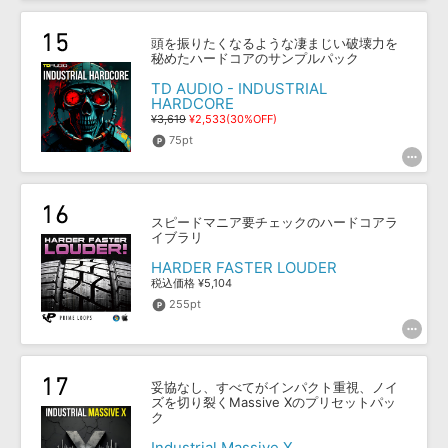
頭を振りたくなるような凄まじい破壊力を
秘めたハードコアのサンプルパック
TD AUDIO - INDUSTRIAL
HARDCORE
¥3,619
¥2,533(30%OFF)
75pt
スピードマニア要チェックのハードコアラ
イブラリ
HARDER FASTER LOUDER
税込価格 ¥5,104
255pt
妥協なし、すべてがインパクト重視、ノイ
ズを切り裂くMassive Xのプリセットパッ
ク
Industrial Massive X