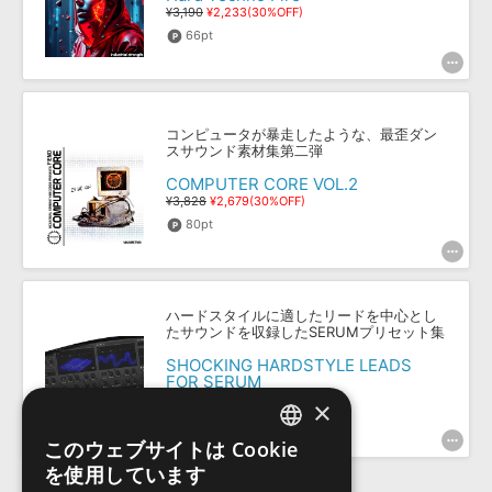
¥3,190
¥2,233(30%OFF)
66pt
コンピュータが暴走したような、最歪ダン
スサウンド素材集第二弾
COMPUTER CORE VOL.2
¥3,828
¥2,679(30%OFF)
80pt
ハードスタイルに適したリードを中心とし
たサウンドを収録したSERUMプリセット集
SHOCKING HARDSTYLE LEADS
FOR SERUM
¥2,739
¥1,369(50%OFF)
×
68pt
このウェブサイトは Cookie
ENGLISH
を使用しています