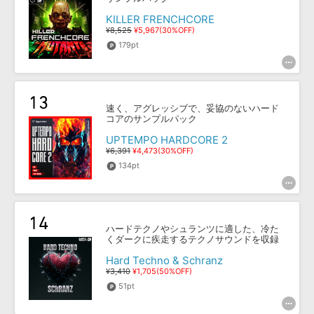
KILLER FRENCHCORE
¥8,525
¥5,967(30%OFF)
179pt
速く、アグレッシブで、妥協のないハード
コアのサンプルパック
UPTEMPO HARDCORE 2
¥6,391
¥4,473(30%OFF)
134pt
ハードテクノやシュランツに適した、冷た
くダークに疾走するテクノサウンドを収録
Hard Techno & Schranz
¥3,410
¥1,705(50%OFF)
51pt