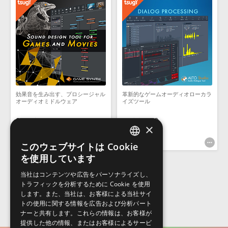
効果音を生み出す、プロシージャル
革新的なゲームオーディオローカラ
オーディオミドルウェア
イズツール
GAME SYNTH
ALTO STUDIO
×
¥39,000
¥39,000
1,170pt
1,170pt
このウェブサイトは Cookie
ENGLISH
を使用しています
JAPANESE
当社はコンテンツや広告をパーソナライズし、
トラフィックを分析するために Cookie を使用
します。また、当社は、お客様による当社サイ
トの使用に関する情報を広告および分析パート
ナーと共有します。これらの情報は、お客様が
提供した他の情報、またはお客様によるサービ