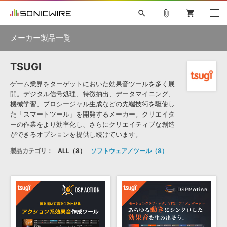
search
attach_file
shopping_cart
メーカー製品一覧
TSUGI
初音ミク NT
鏡音リン・レン V4X
巡音ルカ V4X
MEIKO V3
ソフト音源 »
KAITO V3
VOCALOID
TOONTRACK
SPITFIRE AUDIO
ゲーム業界をターゲットにおいた効果音ツールを多く展
開。デジタル信号処理、特徴抽出、データマイニング、
VIENNA
EZ DRUMMER 3
SERUM
ライセンスフリーBGM
機械学習、プロシージャル生成などの先端技術を駆使し
プラグイン・エフェクト »
サンプルパックを試そう
ボーカル抜き出し
DUBSTEP
キャンペーン »
た「スマートツール」を開発するメーカー。クリエイタ
ELECTRONICA
EDM
TRANCE
MUTANT
ROUTER.FM
ーの作業をより効率化し、さらにクリエイティブな創造
ができるオプションを提供し続けています。
SONOCA
サンプルパック »
特集 »
製品サポート情報 »
製品カテゴリ：
ALL
8
ソフトウェア／ツール
8
ソフト音源
プラグイン・エフェクト
サンプルパック
ソフトウェア／ツール »
ニュースレター »
DTMガイド »
ソフトウェア／ツール
DAW
効果音
BGM
音楽カード
製作サービス
DAW »
SONICWIREブログ »
FAQ »
楽曲配信流通
サービス