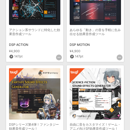
効果音 »
お問い合わせ »
無償のサウンド
管理ソフト
BGM »
次世代型
ボーカル・エディタ
アクション系サウンドに特化した効
あらゆる「動き」の音を手軽に生み
果音作成ツール
出せる効果音作成ツール
APS
映像のBGM・
セリフを音声分離
DSP ACTION
DSP MOTION
¥4,900
¥4,900
147pt
147pt
SLS
音素材の制作・
ライセンス提供
DSPシリーズ第4弾！ファンタジー
自由に音をカスタマイズ！ゲーム・
効果音作成ツール！
アニメ向けSF効果音作成ツール！