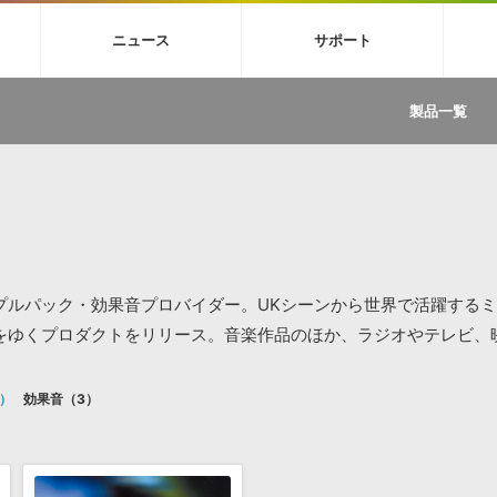
4X
巡音ルカ V4X
MEIKO V3
KAITO V3
VOCALOID
TOONTRA
ニュース
サポート
イセンスフリーBGM
サンプルパックを試そう
ボーカル抜き出し
DU
FAQ »
イン・エフェクト »
イド »
サンプルパック »
ニュースレター »
TRANCE
MUTANT
ROUTER.FM
SONOCA
製品一覧
サウンド素材の効率的な一元管理
ュージシャン向けの楽曲配信流通サ
Piapro Studio / Vocaloid4関連
イン・エフェクト
サンプルパック
ソフトウェア／ツール
DA
償ソフトウェア
者ガイド
製品一覧
バックナンバー一覧
初音ミク V4X関連
ュー一覧
パックを体験してみよう
ジャンル
購読のお申し込み
EZdrummer 3関連
一覧
メーカー
VIENNA関連
ンガー・ラインナップ
グ
フォーマット
イセンシング・サービス
オンラインストアガイド
ランキング
プロセッシング・サービス
ヘルプ
や要件に応じたBGM/効果音の新
クを試そう！
ライセンス提供
プルパック・効果音プロバイダー。UKシーンから世界で活躍する
BGM »
»
をゆくプロダクトをリリース。音楽作品のほか、ラジオやテレビ、
製品一覧
効果音
3
ジャンル
メーカー
ランキング
グ
シングルBGM
効果音