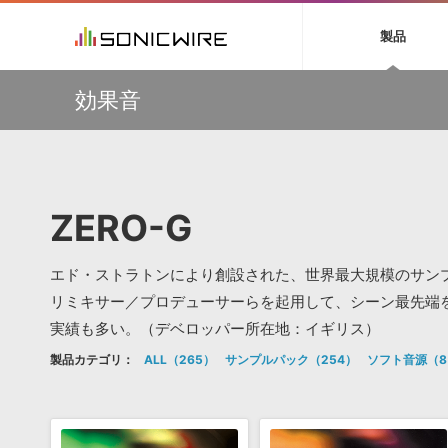
初音ミク NT
鏡音リン・レン V
製品
EZ DRUMMER 3
SERUM
ラ
ソフト音源 »
キャンペーン »
製品サポート情報 »
プラグ
特集 »
DTMガ
効果音
音楽ダウンロードカード製作サービス
独立系ミ
ソフト音源
プラグ
製品一覧
【33%OFF】オーディオに揺らぎを与えるローファイ・エ
VOCALOID4 ENGINE製品サポート
製品一覧
特集一覧
DTM初心
ービス
フェクト『Pitch Dropout 2』発売記念セール！
EZ DRUMMER ENGINE製品サポート
楽器＆カテゴリ
カテゴリ
インタビ
サンプル
【最大65％OFF】IK Multimedia 各種プロモーション実施
KONTAKT PLAYER 5製品サポート
メーカー
中！
メーカー
TIPS記事
VIENNA INSTRUMENTS製品サポート
バーチャルシ
【期間延長】Sound Ideasの業界標準効果音パックが
エンジン
ランキン
APS
SLS
50%OFF！MID YEAR SALE！
ZERO-G
サウンド・ラ
ランキング
【VSL】ミュートを装着して収録された、しっとりと美し
オーディオ・
いソロ・ストリングス音源がセール中！
BGMやセリフの抽出・削除を実現する音声
製品の仕様
サンプルパッ
分離サービス
規制作・
【W.A. Production】サマーセール！最大85％OFF
エド・ストラトンにより創設された、世界最大規模のサン
DAW »
効果音 
リミキサー／プロデューサーらを起用して、シーン最先端
実績も多い。（デベロッパー所在地：イギリス）
Ableton Live
製品一覧
製品カテゴリ：
ALL
265
サンプルパック
254
ソフト音源
8
Bitwig
カテゴリ
Cubase
メーカー
FL Studio
ランキン
SoundBridge
シングル