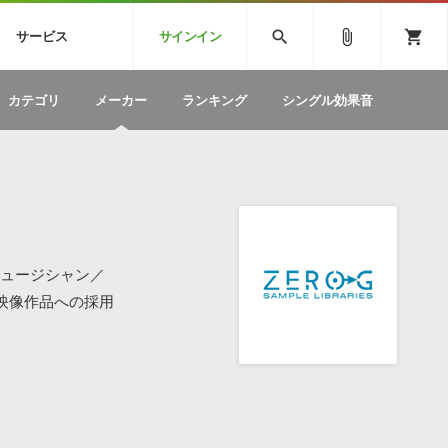
CK
SPITFIRE AUDIO
VIENNA
search
attach_file
shopping_cart
サービス
サインイン
BSTEP
ELECTRONICA
EDM
ソフトウェア／ツール »
SONICWIREブログ »
お問い合わせ »
カテゴリ
メーカー
ランキング
シングル効果音
のための無
ボーカルパートの制作が自由自在な、次世代
W
効果音
BGM
型ボーカル・エディタ
製品一覧
テクニカルサポート窓口
カテゴリ
製品購入前のご質問・ご相談
メーカー
ランキング
ミュージシャン／
映像作品への採用