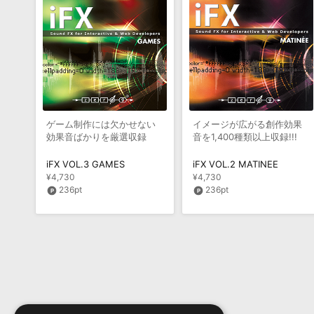
ゲーム制作には欠かせない
イメージが広がる創作効果
効果音ばかりを厳選収録
音を1,400種類以上収録!!!
iFX VOL.3 GAMES
iFX VOL.2 MATINEE
¥4,730
¥4,730
236pt
236pt