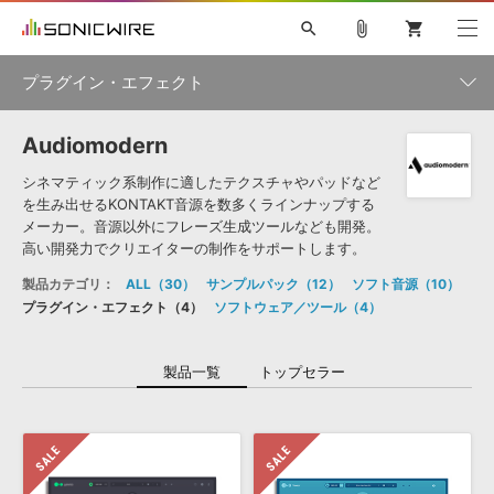
search
attach_file
shopping_cart
プラグイン・エフェクト
Audiomodern
初音ミク NT
鏡音リン・レン V4X
巡音ルカ V4X
MEIKO V3
製品一覧
ソフト音源 »
KAITO V3
VOCALOID
TOONTRACK
SPITFIRE AUDIO
シネマティック系制作に適したテクスチャやパッドなど
を生み出せるKONTAKT音源を数多くラインナップする
VIENNA
EZ DRUMMER 3
SERUM
ライセンスフリーBGM
メーカー。音源以外にフレーズ生成ツールなども開発。
プラグイン・エフェクト »
サンプルパックを試そう
ボーカル抜き出し
DUBSTEP
カテゴリ
キャンペーン »
高い開発力でクリエイターの制作をサポートします。
ELECTRONICA
EDM
TRANCE
MUTANT
ROUTER.FM
製品カテゴリ：
ALL
30
サンプルパック
12
ソフト音源
10
SONOCA
サンプルパック »
特集 »
プラグイン・エフェクト
4
ソフトウェア／ツール
4
製品サポート情報 »
メーカー
ソフト音源
プラグイン・エフェクト
サンプルパック
ソフトウェア／ツール »
製品一覧
トップセラー
ニュースレター »
DTMガイド »
ソフトウェア／ツール
DAW
効果音
BGM
音楽カード
製作サービス
ランキング
DAW »
SONICWIREブログ »
FAQ »
楽曲配信流通
サービス