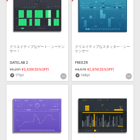
効果音 »
お問い合わせ »
無償のサウンド
管理ソフト
BGM »
次世代型
ボーカル・エディタ
APS
クリエイティブなゲート・シーケン
クリエイティブなスタッター・シー
映像のBGM・
セリフを音声分離
サー！
ケンサー
GATELAB 2
FREEZR
SLS
音素材の制作・
ライセンス提供
¥5,291
¥3,439(35%OFF)
¥4,576
¥2,974(35%OFF)
171pt
148pt