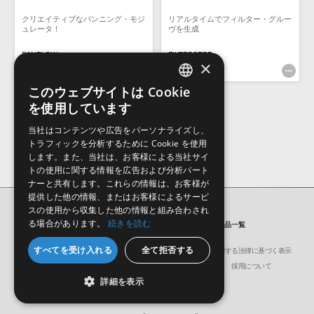
クリエイティブなパンニング・モジ
リアルタイムでフィルター・グルー
ュレータ！
ヴを生成
PANFLOW
FILTERSTEP
×
¥0
¥0
このウェブサイトは Cookie
ENGLISH
を使用しています
JAPANESE
当社はコンテンツや広告をパーソナライズし、
トラフィックを分析するために Cookie を使用
します。また、当社は、お客様による当社サイ
トの使用に関する情報を広告および分析パート
ナーと共有します。これらの情報は、お客様が
提供した他の情報、またはお客様によるサービ
スの使用から収集した他の情報と組み合わされ
メーカー
Audiomodern
る場合があります。
続きを読む
プラグイン・エフェクト - 「Audiomodern」の製品一覧
すべてを受け入れる
全て拒否する
会社概要
環境保護（CSR）への取り組み
特定商取引に関する法律に基づく表示
サイト動作環境
利用規約
個人情報の保護について
採用について
詳細を表示