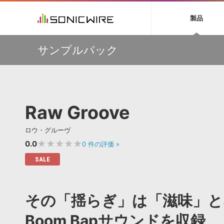
初音ミク NT
鏡音リン・レン V
製品
EZ DRUMMER 3
SERUM
ラ
ソフト音源 »
キャンペーン »
製品サポート情報 »
プラグ
特集 »
DTMガ
サンプルパック
音楽ダウンロードカード製作サービス
独立系ミ
ソフト音源
プラグ
製品一覧
【33%OFF】オーディオに揺らぎを与えるローファイ・エ
VOCALOID4 ENGINE製品サポート
製品一覧
特集一覧
DTM初心
ービス
フェクト『Pitch Dropout 2』発売記念セール！
EZ DRUMMER ENGINE製品サポート
楽器＆カテゴリ
カテゴリ
インタビ
サンプル
【最大65％OFF】IK Multimedia 各種プロモーション実施
KONTAKT PLAYER 5製品サポート
メーカー
中！
メーカー
TIPS記事
VIENNA INSTRUMENTS製品サポート
バーチャルシ
【期間延長】Sound Ideasの業界標準効果音パックが
エンジン
ランキン
APS
SLS
Raw Groove
50%OFF！MID YEAR SALE！
サウンド・ラ
ランキング
【VSL】ミュートを装着して収録された、しっとりと美し
オーディオ・
いソロ・ストリングス音源がセール中！
BGMやセリフの抽出・削除を実現する音声
製品の仕様
サンプルパッ
ロウ・グルーヴ
分離サービス
規制作・
【W.A. Production】サマーセール！最大85％OFF
★★★★★
0.0
0
件の評価
»
DAW »
効果音 
SALE
Ableton Live
製品一覧
Bitwig
カテゴリ
その「揺らぎ」は「滋味」とな
Cubase
メーカー
FL Studio
ランキン
Boom Bapサウンドを収録
SoundBridge
シングル