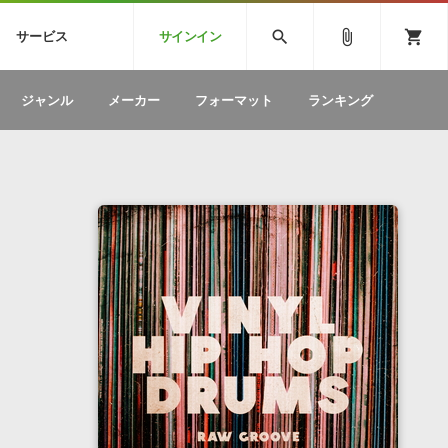
CK
SPITFIRE AUDIO
VIENNA
search
attach_file
shopping_cart
サービス
サインイン
BSTEP
ELECTRONICA
EDM
ソフトウェア／ツール »
SONICWIREブログ »
お問い合わせ »
ジャンル
メーカー
フォーマット
ランキング
のための無
ボーカルパートの制作が自由自在な、次世代
W
効果音
BGM
型ボーカル・エディタ
製品一覧
テクニカルサポート窓口
カテゴリ
製品購入前のご質問・ご相談
メーカー
ランキング