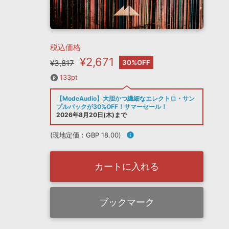
税込価格
¥2,671
¥3,817
30%OFF
133pt
【ModeAudio】大胆かつ繊細なエレクトロ・サン
プルパックが30%OFF！サマーセール！
2026年8月20日(木)まで
(現地定価：GBP 18.00)
info
カートに入れる
ブックマーク