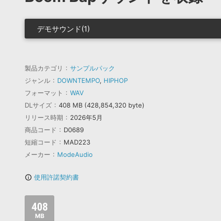
デモサウンド(1)
製品カテゴリ
サンプルパック
ジャンル
DOWNTEMPO
,
HIPHOP
フォーマット
WAV
DLサイズ
408 MB (428,854,320 byte)
リリース時期
2026年5月
商品コード
D0689
短縮コード
MAD223
メーカー
ModeAudio
使用許諾契約書
info_outline
408
MB