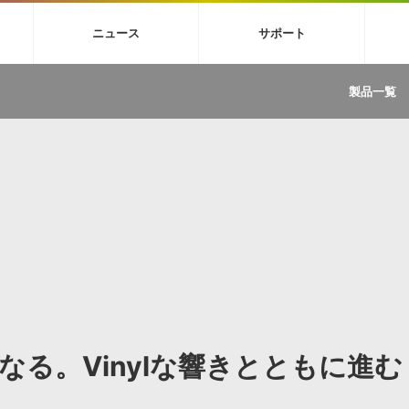
4X
巡音ルカ V4X
MEIKO V3
KAITO V3
VOCALOID
TOONTRA
ニュース
サポート
イセンスフリーBGM
サンプルパックを試そう
ボーカル抜き出し
DU
FAQ »
イン・エフェクト »
イド »
サンプルパック »
ニュースレター »
TRANCE
MUTANT
ROUTER.FM
SONOCA
製品一覧
サウンド素材の効率的な一元管理
ュージシャン向けの楽曲配信流通サ
Piapro Studio / Vocaloid4関連
イン・エフェクト
サンプルパック
ソフトウェア／ツール
DA
償ソフトウェア
者ガイド
製品一覧
バックナンバー一覧
初音ミク V4X関連
ュー一覧
パックを体験してみよう
ジャンル
購読のお申し込み
EZdrummer 3関連
一覧
メーカー
VIENNA関連
ンガー・ラインナップ
グ
フォーマット
イセンシング・サービス
オンラインストアガイド
ランキング
プロセッシング・サービス
ヘルプ
や要件に応じたBGM/効果音の新
クを試そう！
ライセンス提供
BGM »
»
製品一覧
ジャンル
る。Vinylな響きとともに進む
メーカー
ランキング
グ
シングルBGM
効果音