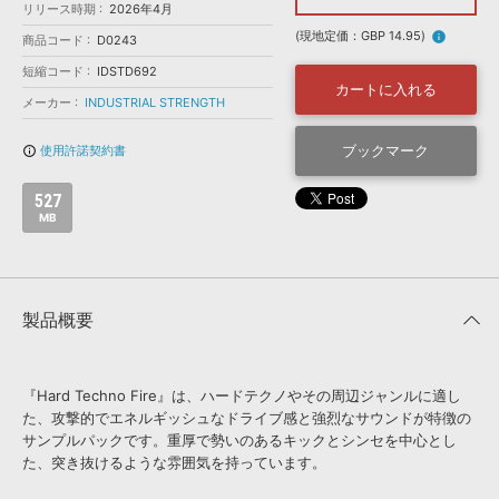
効果音 »
リリース時期
2026年4月
お問い合わせ »
無償のサウンド
管理ソフト
(現地定価：GBP 14.95)
info
商品コード
D0243
BGM »
短縮コード
IDSTD692
カートに入れる
次世代型
ボーカル・エディタ
メーカー
INDUSTRIAL STRENGTH
ブックマーク
使用許諾契約書
info_outline
APS
映像のBGM・
セリフを音声分離
527
MB
SLS
音素材の制作・
ライセンス提供
製品概要
『Hard Techno Fire』は、ハードテクノやその周辺ジャンルに適し
た、攻撃的でエネルギッシュなドライブ感と強烈なサウンドが特徴の
サンプルパックです。重厚で勢いのあるキックとシンセを中心とし
た、突き抜けるような雰囲気を持っています。