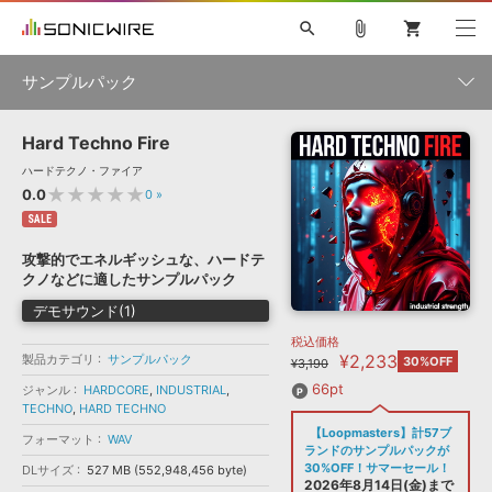
search
attach_file
shopping_cart
サンプルパック
Hard Techno Fire
初音ミク NT
鏡音リン・レン V4X
巡音ルカ V4X
MEIKO V3
製品一覧
ソフト音源 »
ハードテクノ・ファイア
KAITO V3
VOCALOID
TOONTRACK
SPITFIRE AUDIO
★★★★★
0.0
0
»
VIENNA
EZ DRUMMER 3
SERUM
ライセンスフリーBGM
SALE
プラグイン・エフェクト »
サンプルパックを試そう
ボーカル抜き出し
DUBSTEP
ジャンル
キャンペーン »
攻撃的でエネルギッシュな、ハードテ
ELECTRONICA
EDM
TRANCE
MUTANT
ROUTER.FM
クノなどに適したサンプルパック
SONOCA
サンプルパック »
特集 »
デモサウンド(1)
製品サポート情報 »
メーカー
税込価格
ソフト音源
プラグイン・エフェクト
サンプルパック
¥2,233
製品カテゴリ
ソフトウェア／ツール »
サンプルパック
30%OFF
¥3,190
ニュースレター »
DTMガイド »
ソフトウェア／ツール
DAW
効果音
BGM
66pt
ジャンル
HARDCORE
,
INDUSTRIAL
,
音楽カード
製作サービス
フォーマット
TECHNO
,
HARD TECHNO
DAW »
【Loopmasters】計57ブ
SONICWIREブログ »
フォーマット
WAV
FAQ »
ランドのサンプルパックが
楽曲配信流通
サービス
30%OFF！サマーセール！
DLサイズ
527 MB (552,948,456 byte)
ランキング
2026年8月14日(金)まで