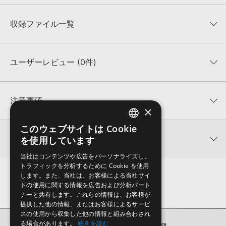
収録ファイル一覧
ユーザーレビュー (0件)
収録ファイル一覧
平均評価
0
★★★★★
注意事項
×
0
件の評価
KONTAKTフォーマットについて：
サンプルパック製品の
このウェブサイトは Cookie
ENGLISH
★5
0%
KONTAKTフォーマットは、
製品版KONTAKT（別売）
に読み込ん
関連情報
を使用しています
★4
0%
でお使いいただけます。無償版のKONTAKT PLAYERではお使いい
JAPANESE
★3
0%
ただけませんので、ご注意ください。また、「ライブラリ・タブ」
当社はコンテンツや広告をパーソナライズし、
【Loopmasters】計57ブランドのサンプルパックが30%OFF！サ
★2
0%
への表示にも対応しておりません。
トラフィックを分析するために Cookie を使用
マーセール！
★1
0%
します。また、当社は、お客様による当社サイ
4GBを超えるデータに関するご注意：
FAT32でフォーマットされた
トの使用に関する情報を広告および分析パート
INDUSTRIAL STRENGTH 製品一覧
HDDには、1ファイル4GBを超えるデータを格納することができま
レビューをもっと見る »
ナーと共有します。これらの情報は、お客様が
せん。データ容量が4GBを超えるダウンロード製品をご購入いただ
提供した他の情報、またはお客様によるサービ
きます際には、NTFSやHFS＋でフォーマットされたHDDをご用意
スの使用から収集した他の情報と組み合わされ
いただく必要がございます。
る場合があります。
続きを読む
サンプルパック
Hard Techno Fire