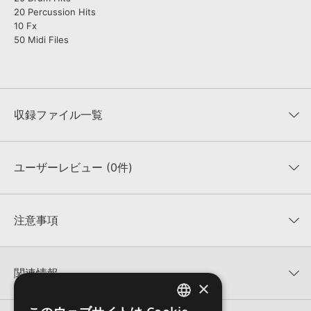
20 Percussion Hits
10 Fx
50 Midi Files
収録ファイル一覧
ユーザーレビュー (0件)
収録ファイル一覧
平均評価
0
★★★★★
注意事項
0
件の評価
KONTAKTフォーマットについて：
サンプルパック製品の
★5
0%
KONTAKTフォーマットは、
製品版KONTAKT（別売）
に読み込ん
関連情報
★4
0%
でお使いいただけます。無償版のKONTAKT PLAYERではお使いい
×
★3
0%
ただけませんので、ご注意ください。また、「ライブラリ・タブ」
【Loopmasters】計57ブランドのサンプルパックが30%OFF！サ
★2
0%
への表示にも対応しておりません。