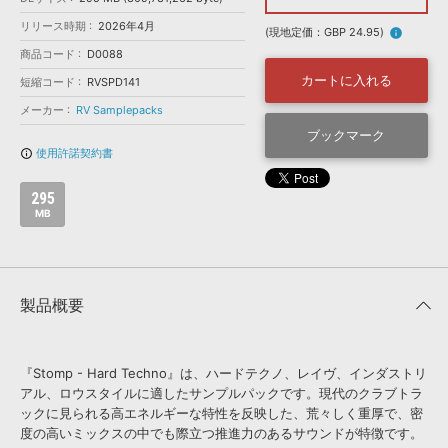
効果音 »
お問い合わせ »
リリース時期
2026年4月
無償のサウンド
管理ソフト
(現地定価：GBP 24.95)
info
商品コード
D0088
BGM »
カートに入れる
短縮コード
RVSPD141
次世代型
ボーカル・エディタ
メーカー
RV Samplepacks
ブックマーク
APS
映像のBGM・
セリフを音声分離
使用許諾契約書
info_outline
295
SLS
音素材の制作・
ライセンス提供
MB
製品概要
『Stomp - Hard Techno』は、ハードテクノ、レイヴ、インダストリ
アル、ロウスタイルに適したサンプルパックです。現代のクラブトラ
ックに見られる高エネルギーな特性を反映した、荒々しく重厚で、密
度の高いミックスの中でも際立つ推進力のあるサウンドが特徴です。