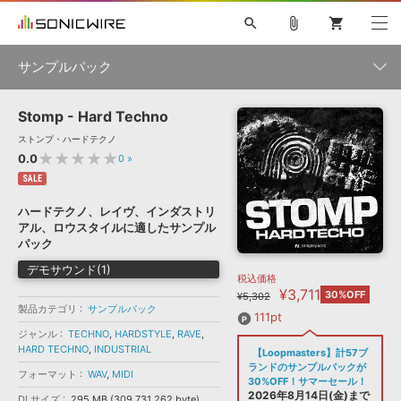
search
attach_file
shopping_cart
サンプルパック
Stomp - Hard Techno
初音ミク NT
鏡音リン・レン V4X
巡音ルカ V4X
MEIKO V3
製品一覧
ソフト音源 »
ストンプ・ハードテクノ
KAITO V3
VOCALOID
TOONTRACK
SPITFIRE AUDIO
★★★★★
0.0
0
»
VIENNA
EZ DRUMMER 3
SERUM
ライセンスフリーBGM
SALE
プラグイン・エフェクト »
サンプルパックを試そう
ボーカル抜き出し
DUBSTEP
ジャンル
キャンペーン »
ハードテクノ、レイヴ、インダストリ
ELECTRONICA
EDM
TRANCE
MUTANT
ROUTER.FM
アル、ロウスタイルに適したサンプル
SONOCA
サンプルパック »
パック
特集 »
製品サポート情報 »
メーカー
デモサウンド(1)
税込価格
ソフト音源
プラグイン・エフェクト
サンプルパック
¥3,711
ソフトウェア／ツール »
30%OFF
¥5,302
ニュースレター »
製品カテゴリ
サンプルパック
DTMガイド »
ソフトウェア／ツール
DAW
効果音
BGM
111pt
音楽カード
製作サービス
フォーマット
ジャンル
TECHNO
,
HARDSTYLE
,
RAVE
,
DAW »
HARD TECHNO
,
INDUSTRIAL
【Loopmasters】計57ブ
SONICWIREブログ »
FAQ »
ランドのサンプルパックが
フォーマット
WAV
,
MIDI
楽曲配信流通
サービス
30%OFF！サマーセール！
ランキング
2026年8月14日(金)まで
DLサイズ
295 MB (309,731,262 byte)