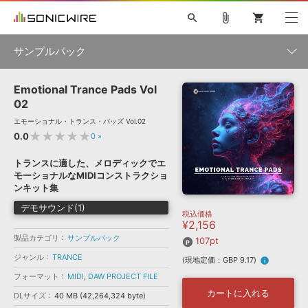
search
attach_file
shopping_cart
サンプルパック
Emotional Trance Pads Vol
初音ミク NT
鏡音リン・レン V4X
巡音ルカ V4X
MEIKO V3
製品一覧
ソフト音源 »
02
KAITO V3
VOCALOID
TOONTRACK
SPITFIRE AUDIO
エモーショナル・トランス・パッズ Vol.02
VIENNA
EZ DRUMMER 3
SERUM
ライセンスフリーBGM
★★★★★
0.0
0
»
プラグイン・エフェクト »
サンプルパックを試そう
ボーカル抜き出し
DUBSTEP
ジャンル
キャンペーン »
トランスに適した、メロディックでエ
ELECTRONICA
EDM
TRANCE
MUTANT
ROUTER.FM
モーショナルなMIDIコンストラクショ
SONOCA
サンプルパック »
ンキット集
特集 »
製品サポート情報 »
メーカー
デモサウンド(1)
税込価格
ソフト音源
プラグイン・エフェクト
サンプルパック
¥2,156
ソフトウェア／ツール »
ニュースレター »
製品カテゴリ
サンプルパック
DTMガイド »
107pt
ソフトウェア／ツール
DAW
効果音
BGM
音楽カード
製作サービス
フォーマット
ジャンル
TRANCE
(現地定価：GBP 9.17)
info
DAW »
SONICWIREブログ »
フォーマット
MIDI
,
DAW PROJECT FILE
FAQ »
楽曲配信流通
サービス
カートに入れる
DLサイズ
40 MB (42,264,324 byte)
ランキング