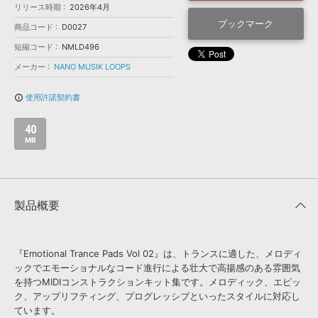
効果音 »
リリース時期
2026年4月
お問い合わせ »
無償のサウンド
管理ソフト
ブックマーク
商品コード
D0027
BGM »
短縮コード
NMLD496
次世代型
ボーカル・エディタ
メーカー
NANO MUSIK LOOPS
使用許諾契約書
info_outline
APS
映像のBGM・
セリフを音声分離
40
MB
SLS
音素材の制作・
ライセンス提供
製品概要
『Emotional Trance Pads Vol 02』は、トランスに適した、メロディ
ックでエモーショナルなコード進行による壮大で高揚感のある雰囲気
を持つMIDIコンストラクションキット集です。メロディック、エピッ
ク、アップリフティング、プログレッシブといったスタイルに対応し
ています。