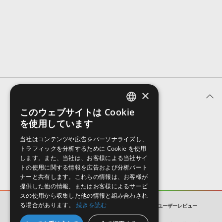
効果音 »
お問い合わせ »
無償のサウンド
管理ソフト
BGM »
次世代型
ボーカル・エディタ
APS
映像のBGM・
セリフを音声分離
×
ユーザーレビュー (0件)
SLS
音素材の制作・
ライセンス提供
このウェブサイトは Cookie
ENGLISH
を使用しています
表示順
JAPANESE
当社はコンテンツや広告をパーソナライズし、
トラフィックを分析するために Cookie を使用
します。また、当社は、お客様による当社サイ
トの使用に関する情報を広告および分析パート
ナーと共有します。これらの情報は、お客様が
提供した他の情報、またはお客様によるサービ
スの使用から収集した他の情報と組み合わされ
る場合があります。
続きを読む
Full MIDI Tracks Series: Dreamy Piano Vol 1
ユーザーレビュー