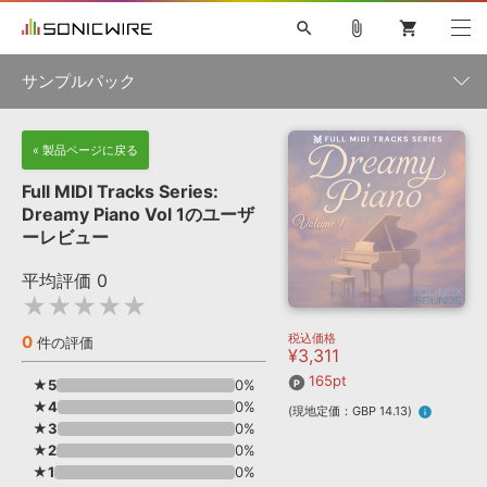
search
attach_file
shopping_cart
サンプルパック
初音ミク NT
鏡音リン・レン V4X
巡音ルカ V4X
MEIKO V3
製品一覧
« 製品ページに戻る
ソフト音源 »
KAITO V3
VOCALOID
TOONTRACK
SPITFIRE AUDIO
Full MIDI Tracks Series:
VIENNA
EZ DRUMMER 3
SERUM
ライセンスフリーBGM
Dreamy Piano Vol 1のユーザ
プラグイン・エフェクト »
サンプルパックを試そう
ボーカル抜き出し
DUBSTEP
ジャンル
ーレビュー
キャンペーン »
ELECTRONICA
EDM
TRANCE
MUTANT
ROUTER.FM
平均評価
0
SONOCA
サンプルパック »
★★★★★
特集 »
製品サポート情報 »
メーカー
税込価格
0
ソフト音源
プラグイン・エフェクト
サンプルパック
件の評価
¥3,311
ソフトウェア／ツール »
ニュースレター »
DTMガイド »
165pt
ソフトウェア／ツール
DAW
効果音
BGM
★5
0%
音楽カード
製作サービス
フォーマット
★4
0%
(現地定価：GBP 14.13)
info
DAW »
★3
0%
SONICWIREブログ »
FAQ »
★2
0%
楽曲配信流通
サービス
★1
0%
ランキング