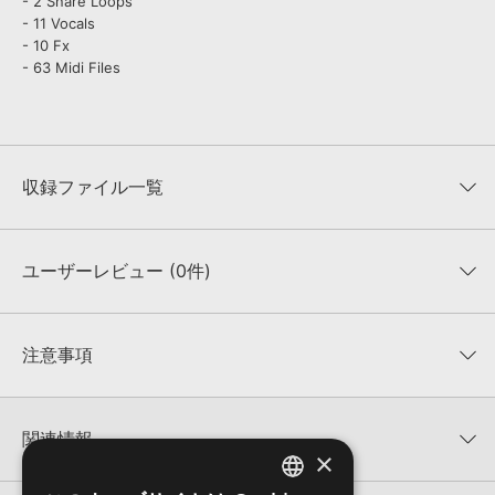
- 2 Snare Loops
- 11 Vocals
- 10 Fx
- 63 Midi Files
収録ファイル一覧
ユーザーレビュー (0件)
収録ファイル一覧
平均評価
0
★★★★★
注意事項
0
件の評価
KONTAKTフォーマットについて：
サンプルパック製品の
★5
0%
KONTAKTフォーマットは、
製品版KONTAKT（別売）
に読み込ん
関連情報
★4
0%
でお使いいただけます。無償版のKONTAKT PLAYERではお使いい
×
★3
0%
ただけませんので、ご注意ください。また、「ライブラリ・タブ」
【Loopmasters】計57ブランドのサンプルパックが30%OFF！サ