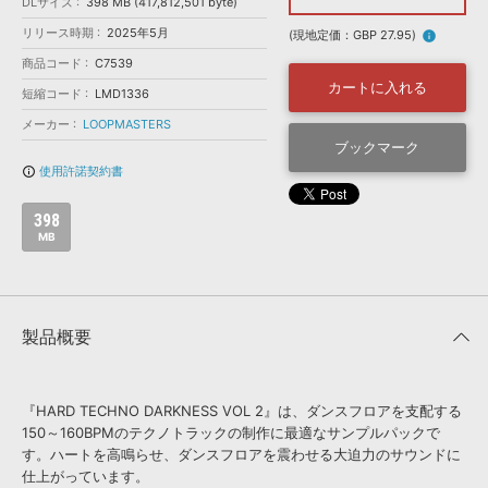
効果音 »
DLサイズ
398 MB (417,812,501 byte)
お問い合わせ »
リリース時期
2025年5月
無償のサウンド
管理ソフト
(現地定価：GBP 27.95)
info
商品コード
C7539
BGM »
カートに入れる
短縮コード
LMD1336
次世代型
ボーカル・エディタ
メーカー
LOOPMASTERS
ブックマーク
APS
映像のBGM・
セリフを音声分離
使用許諾契約書
info_outline
398
SLS
音素材の制作・
ライセンス提供
MB
製品概要
『HARD TECHNO DARKNESS VOL 2』は、ダンスフロアを支配する
150～160BPMのテクノトラックの制作に最適なサンプルパックで
す。ハートを高鳴らせ、ダンスフロアを震わせる大迫力のサウンドに
仕上がっています。