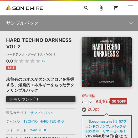
search
attach_file
shopping_cart
サンプルパック
HARD TECHNO DARKNESS
初音ミク NT
鏡音リン・レン V4X
巡音ルカ V4X
MEIKO V3
製品一覧
ソフト音源 »
VOL 2
KAITO V3
VOCALOID
TOONTRACK
SPITFIRE AUDIO
ハードテクノ・ダークネス・VOL.2
VIENNA
EZ DRUMMER 3
SERUM
ライセンスフリーBGM
★★★★★
0.0
0
»
プラグイン・エフェクト »
サンプルパックを試そう
ボーカル抜き出し
DUBSTEP
ジャンル
キャンペーン »
SALE
ELECTRONICA
EDM
TRANCE
MUTANT
ROUTER.FM
未曾有のカオスがダンスフロアを掌握
SONOCA
サンプルパック »
する、爆発的エネルギーをもったテク
特集 »
製品サポート情報 »
メーカー
ノサンプルパック
税込価格
ソフト音源
プラグイン・エフェクト
サンプルパック
デモサウンド(1)
¥4,165
ソフトウェア／ツール »
30%OFF
¥5,951
ニュースレター »
DTMガイド »
ソフトウェア／ツール
DAW
効果音
BGM
208pt
音楽カード
製作サービス
フォーマット
製品カテゴリ
サンプルパック
DAW »
ジャンル
TECHNO
,
HARD TECHNO
【Loopmasters】計57ブ
SONICWIREブログ »
FAQ »
ランドのサンプルパックが
楽曲配信流通
サービス
フォーマット
WAV
,
MIDI
30%OFF！サマーセール！
ランキング
2026年8月14日(金)まで