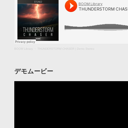
BOOM Library
・
THUNDERSTORM CHASER | Demo Stereo
デモムービー