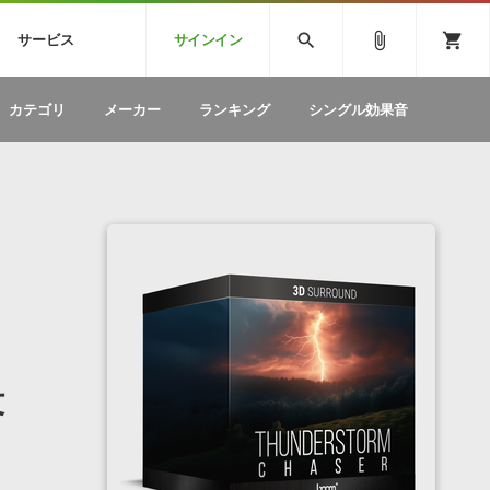
CK
SPITFIRE AUDIO
VIENNA
search
attach_file
shopping_cart
サービス
サインイン
BSTEP
ELECTRONICA
EDM
ソフトウェア／ツール »
SONICWIREブログ »
お問い合わせ »
カテゴリ
メーカー
ランキング
シングル効果音
のための無
ボーカルパートの制作が自由自在な、次世代
W
効果音
BGM
型ボーカル・エディタ
製品一覧
テクニカルサポート窓口
カテゴリ
製品購入前のご質問・ご相談
メーカー
ランキング
没