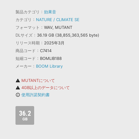
製品カテゴリ
効果音
カテゴリ
NATURE / CLIMATE SE
フォーマット
WAV, MUTANT
DLサイズ
36.19 GB (38,855,363,565 byte)
リリース時期
2025年3月
商品コード
C7414
短縮コード
BOMLIB188
メーカー
BOOM Library
MUTANTについて
warning
4GB以上のデータについて
warning
使用許諾契約書
info_outline
36.2
GB