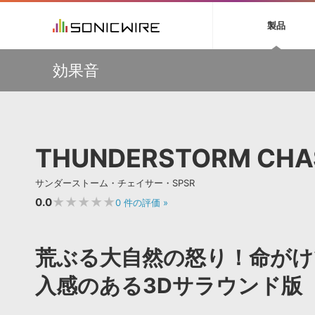
初音ミク NT
鏡音リン・レン V
製品
EZ DRUMMER 3
SERUM
ラ
ソフト音源 »
キャンペーン »
製品サポート情報 »
プラグ
特集 »
DTMガ
効果音
音楽ダウンロードカード製作サービス
独立系ミ
ソフト音源
プラグ
製品一覧
【50％OFF】Soundiron 期間限定セール！人気のクワイ
VOCALOID4 ENGINE製品サポート
製品一覧
特集一覧
DTM初心
ービス
ヤ音源、ストリングス音源が特別価格！
EZ DRUMMER ENGINE製品サポート
楽器＆カテゴリ
カテゴリ
インタビ
サンプル
Audiomodern Summer Sale！全製品35％OFF！
KONTAKT PLAYER 5製品サポート
メーカー
メーカー
TIPS記事
万物を創造するシンセ『Avenger 2』や拡張音源が
VIENNA INSTRUMENTS製品サポート
バーチャルシ
33％OFF！Vengeance Soundサマーセール！
エンジン
ランキン
APS
SLS
THUNDERSTORM CHAS
サウンド・ラ
【AudioThing】古典的なラテン・サウンドを収録した
ランキング
『LATIN PERCUSSION』が51％OFF！
オーディオ・
BGMやセリフの抽出・削除を実現する音声
製品の仕様
【HEAVYOCITY】サマーセール Reloaded！シネマティ
サンプルパッ
サンダーストーム・チェイサー・SPSR
分離サービス
規制作・
ック音源 / エフェクト最大75%OFF！
★★★★★
0.0
0
件の評価
»
DAW »
効果音 
Ableton Live
製品一覧
荒ぶる大自然の怒り！命がけ
Bitwig
カテゴリ
Cubase
入感のある3Dサラウンド版
メーカー
FL Studio
ランキン
SoundBridge
シングル