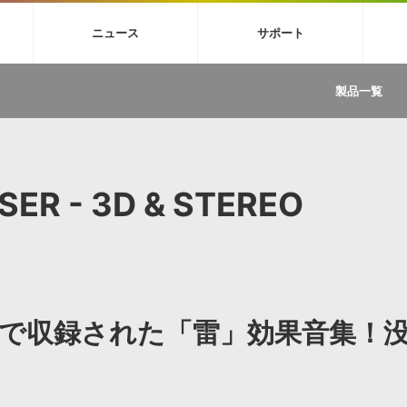
4X
巡音ルカ V4X
MEIKO V3
KAITO V3
VOCALOID
TOONTRA
ニュース
サポート
イセンスフリーBGM
サンプルパックを試そう
ボーカル抜き出し
DU
FAQ »
イン・エフェクト »
イド »
サンプルパック »
ニュースレター »
TRANCE
MUTANT
ROUTER.FM
SONOCA
製品一覧
サウンド素材の効率的な一元管理
ュージシャン向けの楽曲配信流通サ
Piapro Studio / Vocaloid4関連
イン・エフェクト
サンプルパック
ソフトウェア／ツール
DA
償ソフトウェア
者ガイド
製品一覧
バックナンバー一覧
初音ミク V4X関連
ュー一覧
パックを体験してみよう
ジャンル
購読のお申し込み
EZdrummer 3関連
一覧
メーカー
VIENNA関連
ンガー・ラインナップ
グ
フォーマット
ER - 3D & STEREO
イセンシング・サービス
オンラインストアガイド
ランキング
プロセッシング・サービス
ヘルプ
や要件に応じたBGM/効果音の新
クを試そう！
ライセンス提供
BGM »
»
製品一覧
で収録された「雷」効果音集！
ジャンル
メーカー
ランキング
グ
シングルBGM
効果音