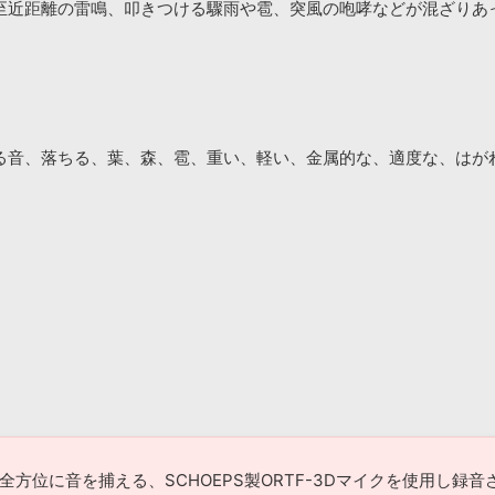
至近距離の雷鳴、叩きつける驟雨や雹、突風の咆哮などが混ざりあ
る音、落ちる、葉、森、雹、重い、軽い、金属的な、適度な、はが
、360度の全方位に音を捕える、SCHOEPS製ORTF-3Dマイクを使