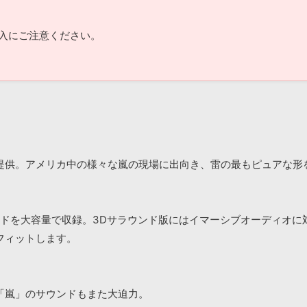
入にご注意ください。
提供。アメリカ中の様々な嵐の現場に出向き、雷の最もピュアな形
のサウンドを大容量で収録。3Dサラウンド版にはイマーシブオーディ
フィットします。
「嵐」のサウンドもまた大迫力。