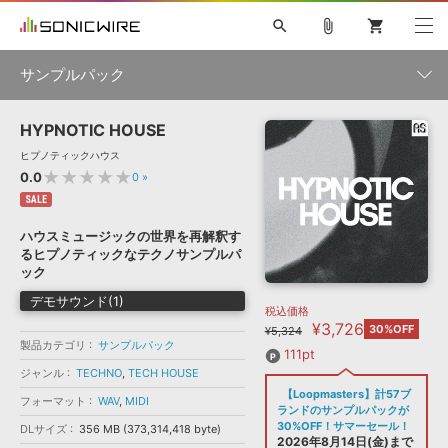
search
attach_file
shopping_cart
サンプルパック
HYPNOTIC HOUSE
初音ミク NT
鏡音リン・レン V4X
巡音ルカ V4X
MEIKO V3
製品一覧
ソフト音源 »
ヒプノティックハウス
KAITO V3
VOCALOID
TOONTRACK
SPITFIRE AUDIO
★★★★★
0.0
0
»
VIENNA
EZ DRUMMER 3
SERUM
ライセンスフリーBGM
SALE
プラグイン・エフェクト »
サンプルパックを試そう
ボーカル抜き出し
DUBSTEP
ジャンル
キャンペーン »
ハウスミュージックの世界を再解釈す
ELECTRONICA
EDM
TRANCE
MUTANT
ROUTER.FM
るヒプノティックなテクノサンプルパ
SONOCA
サンプルパック »
ック
特集 »
製品サポート情報 »
メーカー
デモサウンド(1)
税込価格
ソフト音源
プラグイン・エフェクト
サンプルパック
¥3,726
ソフトウェア／ツール »
30%OFF
¥5,324
ニュースレター »
製品カテゴリ
サンプルパック
DTMガイド »
ソフトウェア／ツール
DAW
効果音
BGM
111pt
音楽カード
製作サービス
フォーマット
ジャンル
TECHNO
,
TECH HOUSE
DAW »
【Loopmasters】計57ブ
SONICWIREブログ »
フォーマット
WAV
,
MIDI
FAQ »
ランドのサンプルパックが
楽曲配信流通
サービス
30%OFF！サマーセール！
DLサイズ
356 MB (373,314,418 byte)
ランキング
2026年8月14日(金)まで