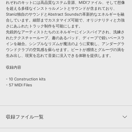
れぞれのキットには高品質なステム音源、MIDIファイル、そして想像
を超える多様なインストゥルメントとサウンドが含まれており、
Staniz独自のサウンドとAbstract Soundsの革新的なエネルギーを融
合しています。細部までカスタマイズ可能で、オリジナリティと力強
さにあふれたトラック制作を可能にします。
先鋭的なアーティストたちのエネルギーにインスパイアされ、洗練さ
れたテクスチャーループ、趣のあるパッド、ディープで鋭いベースラ
インを融合。シンプルなリズムが魔法のように変貌し、アンダーグラ
ウンドクラブの空気感を蘇らせます。ビートが感情とグルーヴの渦を
生み出し、現実を忘れて音楽に没入できる体験を提供します。
収録内容
- 10 Construction kits
- 57 MIDI Files
収録ファイル一覧