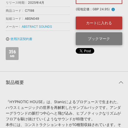
効果音 »
リリース時期
2025年4月
お問い合わせ »
無償のサウンド
管理ソフト
(現地定価：GBP 24.95)
info
商品コード
C7198
BGM »
短縮コード
ABSN049
カートに入れる
次世代型
ボーカル・エディタ
メーカー
ABSTRACT SOUNDS
ブックマーク
使用許諾契約書
info_outline
APS
映像のBGM・
セリフを音声分離
356
MB
SLS
音素材の制作・
ライセンス提供
製品概要
『HYPNOTIC HOUSE』は、Stanizによるプロデュースで生まれた、
ハウスミュージックの世界を再解釈したサンプルパックです。アンダ
ーグラウンドの脈打つ中心へと飛び込み、ヒプノティックなリズムが
フロアを駆け抜けていくようなサウンドが特徴です。
本作には、コンストラクションキットが10種類収録されています。そ