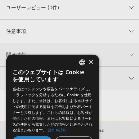
ユーザーレビュー (0件)
収録ファイル一覧
平均評価
0
★★★★★
注意事項
0
件の評価
KONTAKTフォーマットについて：
サンプルパック製品の
★5
0%
KONTAKTフォーマットは、
製品版KONTAKT（別売）
に読み込ん
関連情報
★4
0%
でお使いいただけます。無償版のKONTAKT PLAYERではお使いい
×
★3
0%
ただけませんので、ご注意ください。また、「ライブラリ・タブ」
【Loopmasters】計57ブランドのサンプルパックが30%OFF！サ
★2
0%
への表示にも対応しておりません。
このウェブサイトは Cookie
ENGLISH
マーセール！
★1
0%
関連サポート情報
を使用しています
4GBを超えるデータに関するご注意：
FAT32でフォーマットされた
JAPANESE
ABSTRACT SOUNDS 製品一覧
HDDには、1ファイル4GBを超えるデータを格納することができま
レビューをもっと見る »
当社はコンテンツや広告をパーソナライズし、
せん。データ容量が4GBを超えるダウンロード製品をご購入いただ
HYPNOTIC HOUSEのサポート情報
トラフィックを分析するために Cookie を使用
MIDI形式サンプルパックの追加方法
きます際には、NTFSやHFS＋でフォーマットされたHDDをご用意
します。また、当社は、お客様による当社サイ
いただく必要がございます。
2022.06.06
トの使用に関する情報を広告および分析パート
ナーと共有します。これらの情報は、お客様が
製品の購入手続き完了後、受注確認メールとシリアルナンバーをお
マークのついた情報は、該当する製品のご購入ユーザー様専用となって
提供した他の情報、またはお客様によるサービ
知らせするメールの2通が送信されます。メールに記載されており
おります。ご覧頂くには、該当する製品をご購入頂く必要がございます。
スの使用から収集した他の情報と組み合わされ
ます説明に沿って、製品のダウンロード／導入を行って下さい。
る場合があります。
続きを読む
サンプルパック
HYPNOTIC HOUSE
サンプルパック製品には、原則として日本語版操作マニュアルをご
HYPNOTIC HOUSEのサポート情報