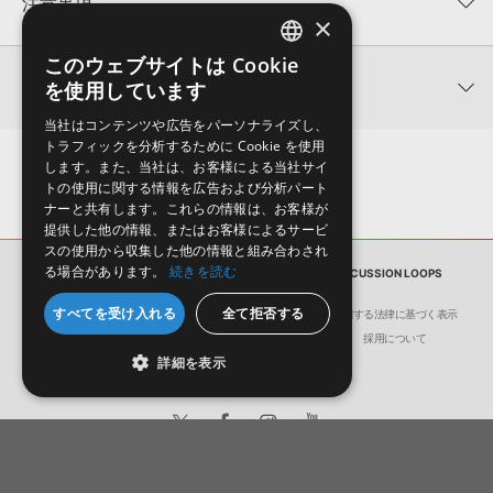
注意事項
×
0
件の評価
KONTAKTフォーマットについて：
サンプルパック製品の
このウェブサイトは Cookie
ENGLISH
★5
0%
KONTAKTフォーマットは、
製品版KONTAKT（別売）
に読み込ん
関連情報
を使用しています
★4
0%
でお使いいただけます。無償版のKONTAKT PLAYERではお使いい
JAPANESE
★3
0%
ただけませんので、ご注意ください。また、「ライブラリ・タブ」
当社はコンテンツや広告をパーソナライズし、
【Loopmasters】計57ブランドのサンプルパックが30%OFF！サ
★2
0%
への表示にも対応しておりません。
トラフィックを分析するために Cookie を使用
マーセール！
★1
0%
します。また、当社は、お客様による当社サイ
4GBを超えるデータに関するご注意：
FAT32でフォーマットされた
トの使用に関する情報を広告および分析パート
IQ SAMPLES 製品一覧
HDDには、1ファイル4GBを超えるデータを格納することができま
レビューをもっと見る »
ナーと共有します。これらの情報は、お客様が
せん。データ容量が4GBを超えるダウンロード製品をご購入いただ
提供した他の情報、またはお客様によるサービ
きます際には、NTFSやHFS＋でフォーマットされたHDDをご用意
スの使用から収集した他の情報と組み合わされ
いただく必要がございます。
る場合があります。
続きを読む
サンプルパック
DYNAMICS - FANTASTIC PERCUSSION LOOPS
製品の購入手続き完了後、受注確認メールとシリアルナンバーをお
すべてを受け入れる
全て拒否する
会社概要
環境保護（CSR）への取り組み
特定商取引に関する法律に基づく表示
知らせするメールの2通が送信されます。メールに記載されており
サイト動作環境
利用規約
個人情報の保護について
採用について
ます説明に沿って、製品のダウンロード／導入を行って下さい。
詳細を表示
サンプルパック製品には、原則として日本語版操作マニュアルをご
用意しておりません。ご購入後のご不明点や詳細に関するお問い合
わせなどは
テクニカルサポート
までご連絡ください。
デモソングは、製品収録サウンドを使ってできることを紹介するた
日本語
English
めのデモンストレーション用の楽曲です。原則として、デモソング