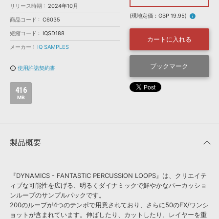
効果音 »
リリース時期
2024年10月
お問い合わせ »
無償のサウンド
管理ソフト
(現地定価：GBP 19.95)
info
商品コード
C6035
BGM »
短縮コード
IQSD188
カートに入れる
次世代型
ボーカル・エディタ
メーカー
IQ SAMPLES
ブックマーク
使用許諾契約書
info_outline
APS
映像のBGM・
セリフを音声分離
416
MB
SLS
音素材の制作・
ライセンス提供
製品概要
『DYNAMICS - FANTASTIC PERCUSSION LOOPS』は、クリエイテ
ィブな可能性を広げる、明るくダイナミックで鮮やかなパーカッショ
ンループのサンプルパックです。
200のループが4つのテンポで用意されており、さらに50のFX/ワンシ
ョットが含まれています。伸ばしたり、カットしたり、レイヤーを重