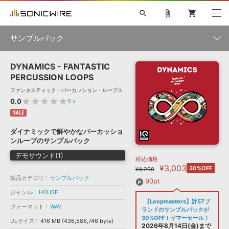
search
attach_file
shopping_cart
サンプルパック
DYNAMICS - FANTASTIC
初音ミク NT
鏡音リン・レン V4X
巡音ルカ V4X
MEIKO V3
製品一覧
ソフト音源 »
PERCUSSION LOOPS
KAITO V3
VOCALOID
TOONTRACK
SPITFIRE AUDIO
ファンタスティック・パーカッション・ループス
VIENNA
EZ DRUMMER 3
SERUM
ライセンスフリーBGM
★★★★★
0.0
0
»
プラグイン・エフェクト »
サンプルパックを試そう
ボーカル抜き出し
DUBSTEP
ジャンル
キャンペーン »
SALE
ELECTRONICA
EDM
TRANCE
MUTANT
ROUTER.FM
ダイナミックで鮮やかなパーカッショ
SONOCA
サンプルパック »
ンループのサンプルパック
特集 »
製品サポート情報 »
メーカー
デモサウンド(1)
税込価格
ソフト音源
プラグイン・エフェクト
サンプルパック
¥3,003
ソフトウェア／ツール »
30%OFF
¥4,290
ニュースレター »
DTMガイド »
製品カテゴリ
サンプルパック
ソフトウェア／ツール
DAW
効果音
BGM
90pt
音楽カード
製作サービス
フォーマット
ジャンル
HOUSE
DAW »
【Loopmasters】計57ブ
SONICWIREブログ »
フォーマット
WAV
FAQ »
ランドのサンプルパックが
楽曲配信流通
サービス
30%OFF！サマーセール！
DLサイズ
416 MB (436,586,746 byte)
ランキング
2026年8月14日(金)まで