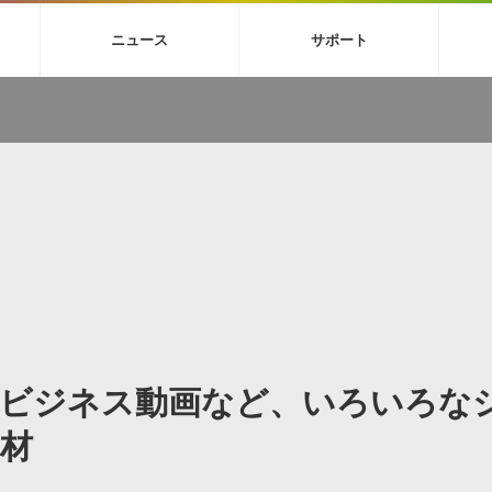
4X
巡音ルカ V4X
MEIKO V3
KAITO V3
VOCALOID
TOONTRA
ニュース
サポート
イセンスフリーBGM
サンプルパックを試そう
ボーカル抜き出し
DU
FAQ »
イン・エフェクト »
イド »
サンプルパック »
ニュースレター »
TRANCE
MUTANT
ROUTER.FM
SONOCA
サウンド素材の効率的な一元管理
ュージシャン向けの楽曲配信流通サ
Piapro Studio / Vocaloid4関連
イン・エフェクト
サンプルパック
ソフトウェア／ツール
DA
償ソフトウェア
者ガイド
製品一覧
バックナンバー一覧
初音ミク V4X関連
ュー一覧
パックを体験してみよう
ジャンル
購読のお申し込み
EZdrummer 3関連
一覧
メーカー
VIENNA関連
ンガー・ラインナップ
グ
フォーマット
イセンシング・サービス
オンラインストアガイド
ランキング
プロセッシング・サービス
ヘルプ
や要件に応じたBGM/効果音の新
クを試そう！
ライセンス提供
BGM »
»
製品一覧
やビジネス動画など、いろいろな
ジャンル
メーカー
材
ランキング
グ
シングルBGM
効果音