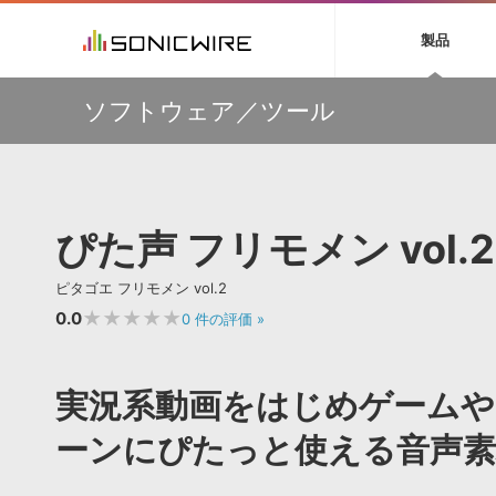
初音ミク NT
鏡音リン・レン V
製品
EZ DRUMMER 3
SERUM
ラ
ソフト音源 »
キャンペーン »
製品サポート情報 »
プラグ
特集 »
DTMガ
ソフトウェア／ツール
音楽ダウンロードカード製作サービス
独立系ミ
ソフト音源
プラグ
製品一覧
【50％OFF】Soundiron 期間限定セール！人気のクワイ
VOCALOID4 ENGINE製品サポート
製品一覧
特集一覧
DTM初心
ービス
ヤ音源、ストリングス音源が特別価格！
EZ DRUMMER ENGINE製品サポート
楽器＆カテゴリ
カテゴリ
インタビ
サンプル
Audiomodern Summer Sale！全製品35％OFF！
KONTAKT PLAYER 5製品サポート
メーカー
メーカー
TIPS記事
万物を創造するシンセ『Avenger 2』や拡張音源が
VIENNA INSTRUMENTS製品サポート
バーチャルシ
33％OFF！Vengeance Soundサマーセール！
エンジン
ランキン
APS
SLS
ぴた声 フリモメン vol.2
サウンド・ラ
【AudioThing】古典的なラテン・サウンドを収録した
ランキング
『LATIN PERCUSSION』が51％OFF！
オーディオ・
BGMやセリフの抽出・削除を実現する音声
製品の仕様
【HEAVYOCITY】サマーセール Reloaded！シネマティ
サンプルパッ
ピタゴエ フリモメン vol.2
分離サービス
規制作・
ック音源 / エフェクト最大75%OFF！
★★★★★
0.0
0
件の評価
»
DAW »
効果音 
Ableton Live
製品一覧
実況系動画をはじめゲーム
Bitwig
カテゴリ
Cubase
ーンにぴたっと使える音声素
メーカー
FL Studio
ランキン
SoundBridge
シングル