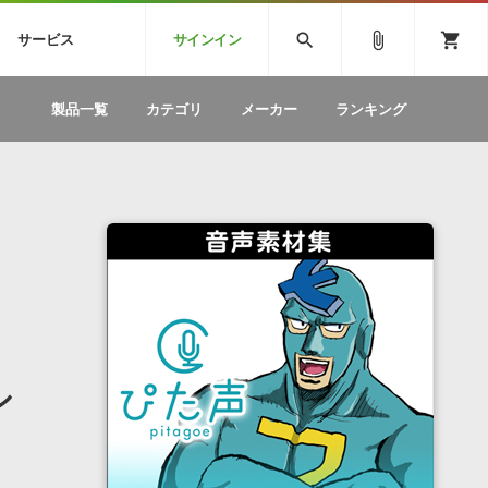
CK
SPITFIRE AUDIO
VIENNA
search
attach_file
shopping_cart
サービス
サインイン
BSTEP
ELECTRONICA
EDM
ソフトウェア／ツール »
SONICWIREブログ »
お問い合わせ »
製品一覧
カテゴリ
メーカー
ランキング
のための無
ボーカルパートの制作が自由自在な、次世代
W
効果音
BGM
型ボーカル・エディタ
製品一覧
テクニカルサポート窓口
カテゴリ
製品購入前のご質問・ご相談
メーカー
ランキング
シ