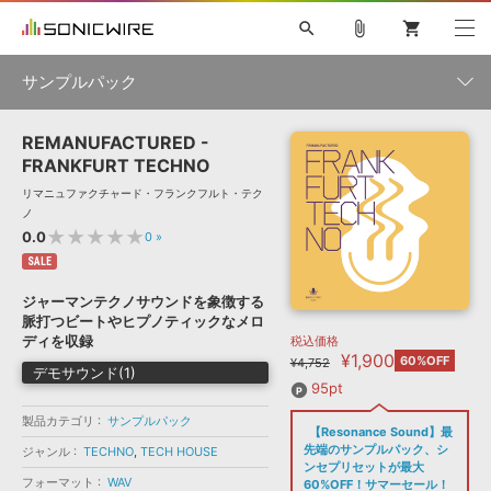
search
attach_file
shopping_cart
サンプルパック
REMANUFACTURED -
初音ミク NT
鏡音リン・レン V4X
巡音ルカ V4X
MEIKO V3
製品一覧
ソフト音源 »
FRANKFURT TECHNO
KAITO V3
VOCALOID
TOONTRACK
SPITFIRE AUDIO
リマニュファクチャード・フランクフルト・テク
VIENNA
EZ DRUMMER 3
SERUM
ライセンスフリーBGM
ノ
プラグイン・エフェクト »
サンプルパックを試そう
ボーカル抜き出し
DUBSTEP
ジャンル
★★★★★
0.0
0
»
キャンペーン »
ELECTRONICA
EDM
TRANCE
MUTANT
ROUTER.FM
SALE
SONOCA
サンプルパック »
ジャーマンテクノサウンドを象徴する
特集 »
製品サポート情報 »
メーカー
脈打つビートやヒプノティックなメロ
ディを収録
税込価格
ソフト音源
プラグイン・エフェクト
サンプルパック
¥1,900
ソフトウェア／ツール »
60%OFF
¥4,752
ニュースレター »
デモサウンド(1)
DTMガイド »
ソフトウェア／ツール
DAW
効果音
BGM
95pt
音楽カード
製作サービス
フォーマット
製品カテゴリ
サンプルパック
DAW »
【Resonance Sound】最
SONICWIREブログ »
FAQ »
先端のサンプルパック、シ
ジャンル
TECHNO
,
TECH HOUSE
楽曲配信流通
サービス
ンセプリセットが最大
フォーマット
ランキング
WAV
60%OFF！サマーセール！