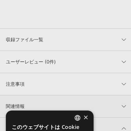
収録ファイル一覧
ユーザーレビュー (0件)
収録ファイル一覧
平均評価
0
★★★★★
注意事項
0
件の評価
KONTAKTフォーマットについて：
サンプルパック製品の
★5
0%
KONTAKTフォーマットは、
製品版KONTAKT（別売）
に読み込ん
関連情報
★4
0%
でお使いいただけます。無償版のKONTAKT PLAYERではお使いい
×
★3
0%
ただけませんので、ご注意ください。また、「ライブラリ・タブ」
【Resonance Sound】最先端のサンプルパック、シンセプリセッ
★2
0%
への表示にも対応しておりません。
このウェブサイトは Cookie
トが最大60%OFF！サマーセール！
★1
0%
この製品の購入者の関心が高い製品
ENGLISH
4GBを超えるデータに関するご注意：
FAT32でフォーマットされた