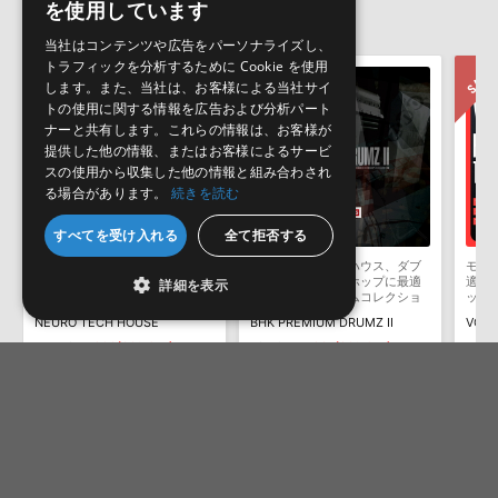
を使用しています
Black Octopus 製品一覧
HDDには、1ファイル4GBを超えるデータを格納することができま
レビューをもっと見る »
JAPANESE
せん。データ容量が4GBを超えるダウンロード製品をご購入いただ
当社はコンテンツや広告をパーソナライズし、
きます際には、NTFSやHFS＋でフォーマットされたHDDをご用意
トラフィックを分析するために Cookie を使用
いただく必要がございます。
します。また、当社は、お客様による当社サイ
トの使用に関する情報を広告および分析パート
製品の購入手続き完了後、受注確認メールとシリアルナンバーをお
ナーと共有します。これらの情報は、お客様が
知らせするメールの2通が送信されます。メールに記載されており
提供した他の情報、またはお客様によるサービ
ます説明に沿って、製品のダウンロード／導入を行って下さい。
スの使用から収集した他の情報と組み合わされ
る場合があります。
続きを読む
サンプルパック製品には、原則として日本語版操作マニュアルをご
用意しておりません。ご購入後のご不明点や詳細に関するお問い合
すべてを受け入れる
全て拒否する
わせなどは
テクニカルサポート
までご連絡ください。
テックハウスやニューロファン
ドラムンベース、ハウス、ダブ
モダ
デモソングは、製品収録サウンドを使ってできることを紹介するた
クに適した太くインパクトに満
ステップ、ヒップホップに最適
適し
詳細を表示
めのデモンストレーション用の楽曲です。原則として、デモソング
ちたなサウンドを収録
なユニークなドラムコレクショ
ック
ン
そのものをお使いいただくことはできません。また、デモソングを
NEURO TECH HOUSE
BHK PREMIUM DRUMZ II
構成する全てのサウンドが、サンプルパックに含まれていることを
¥4,752
¥1,900(60%OFF)
¥8,525
¥5,967(30%OFF)
¥7,4
保証するものではありません。
95pt
179pt
1
ダウンロード製品という性質上、一切の返品・返金はお受け付け致
しかねます。
サンプルパック
REMANUFACTURED - FRANKFURT TECHNO