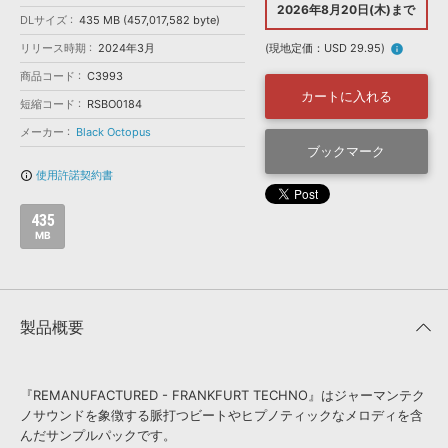
効果音 »
2026年8月20日(木)まで
お問い合わせ »
DLサイズ
435 MB (457,017,582 byte)
無償のサウンド
管理ソフト
リリース時期
2024年3月
(現地定価：USD 29.95)
info
BGM »
商品コード
C3993
次世代型
ボーカル・エディタ
カートに入れる
短縮コード
RSBO0184
メーカー
Black Octopus
APS
ブックマーク
映像のBGM・
セリフを音声分離
使用許諾契約書
info_outline
SLS
音素材の制作・
ライセンス提供
435
MB
製品概要
『REMANUFACTURED - FRANKFURT TECHNO』はジャーマンテク
ノサウンドを象徴する脈打つビートやヒプノティックなメロディを含
んだサンプルパックです。