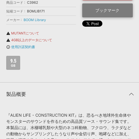
効果音 »
商品コード
C3962
お問い合わせ »
無償のサウンド
管理ソフト
ブックマーク
短縮コード
BOMLIB171
BGM »
メーカー
BOOM Library
次世代型
ボーカル・エディタ
MUTANTについて
warning
4GB以上のデータについて
warning
APS
使用許諾契約書
映像のBGM・
セリフを音声分離
info_outline
9.5
SLS
音素材の制作・
ライセンス提供
GB
製品概要
『ALIEN LIFE - CONSTRUCTION KIT』は、恐るべき地球外生命体や
モンスターのサウンドを作るための高品質ソース・サウンド集です。
本製品には、水棲哺乳類や大型のネコ科動物、フクロウ、ラクダなど
の動物からサンプリングしたうなり声や金切り声、咆哮などに加え、