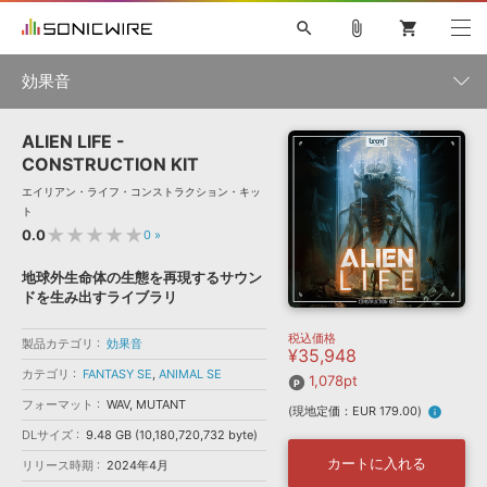
search
attach_file
shopping_cart
効果音
ALIEN LIFE -
初音ミク NT
鏡音リン・レン V4X
巡音ルカ V4X
MEIKO V3
製品一覧
ソフト音源 »
CONSTRUCTION KIT
KAITO V3
VOCALOID
TOONTRACK
SPITFIRE AUDIO
エイリアン・ライフ・コンストラクション・キッ
VIENNA
EZ DRUMMER 3
SERUM
ライセンスフリーBGM
ト
プラグイン・エフェクト »
サンプルパックを試そう
ボーカル抜き出し
DUBSTEP
カテゴリ
★★★★★
0.0
0
»
キャンペーン »
ELECTRONICA
EDM
TRANCE
MUTANT
ROUTER.FM
地球外生命体の生態を再現するサウン
SONOCA
サンプルパック »
ドを生み出すライブラリ
特集 »
製品サポート情報 »
メーカー
税込価格
ソフト音源
プラグイン・エフェクト
サンプルパック
製品カテゴリ
効果音
¥35,948
ソフトウェア／ツール »
ニュースレター »
カテゴリ
FANTASY SE
,
ANIMAL SE
DTMガイド »
1,078pt
ソフトウェア／ツール
DAW
効果音
BGM
音楽カード
製作サービス
ランキング
フォーマット
WAV, MUTANT
(現地定価：EUR 179.00)
info
DAW »
SONICWIREブログ »
DLサイズ
9.48 GB (10,180,720,732 byte)
FAQ »
楽曲配信流通
サービス
カートに入れる
リリース時期
2024年4月
シングル効果音