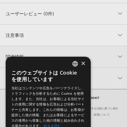
1音ごとの試聴はこちら
ユーザーレビュー (0件)
収録ファイル一覧
平均評価
0
★★★★★
注意事項
0
件の評価
MUTANTについて：
本製品に付属のサウンド一元管理ソフトウェア「Mutant（Ver.3以
降）」にて、収録サウンドの「キーワード」、「説明文」を閲覧／検索いただけます。
★5
0%
関連情報
★4
0%
4GBを超えるデータに関するご注意：
FAT32でフォーマットされたHDDには、1ファイル
×
4GBを超えるデータを格納することができません。データ容量が4GBを超えるダウンロ
★3
0%
ード製品をご購入いただきます際には、NTFSやHFS＋でフォーマットされたHDDをご用
BOOM Library 製品一覧
★2
0%
このウェブサイトは Cookie
意いただく必要がございます。
ENGLISH
★1
0%
関連ブログ記事
を使用しています
KONTAKTフォーマットについて：
本製品のKONTAKTフォーマットは、製品版
JAPANESE
KONTAKTに読み込んでお使いいただけます。KONTAKT PLAYERではお使いいただけま
レビューをもっと見る »
当社はコンテンツや広告をパーソナライズし、
せんので、ご注意ください。また、Add Library機能による「ライブラリ・タブ」表示に
トラフィックを分析するために Cookie を使用
も対応しておりません。
効果音
ALIEN LIFE - CONSTRUCTION KIT
します。また、当社は、お客様による当社サイ
製品の購入手続き完了後、受注確認メールとシリアルナンバーをお知らせするメールの2
トの使用に関する情報を広告および分析パート
通が送信されます。メールに記載されております説明に沿って、製品のダウンロード／
会社概要
環境保護（CSR）への取り組み
特定商取引に関する法律に基づく表示
ナーと共有します。これらの情報は、お客様が
導入を行って下さい。
提供した他の情報、またはお客様によるサービ
サイト動作環境
利用規約
個人情報の保護について
採用について
ダウンロード製品という性質上、一切の返品・返金はお受け付け致しかねます。
スの使用から収集した他の情報と組み合わされ
る場合があります。
続きを読む