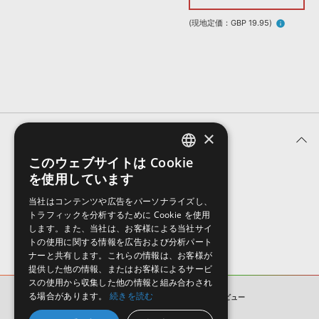
効果音 »
お問い合わせ »
無償のサウンド
管理ソフト
(現地定価：GBP 19.95)
info
BGM »
次世代型
ボーカル・エディタ
APS
映像のBGM・
セリフを音声分離
×
ユーザーレビュー (0件)
SLS
音素材の制作・
ライセンス提供
このウェブサイトは Cookie
ENGLISH
を使用しています
表示順
JAPANESE
当社はコンテンツや広告をパーソナライズし、
トラフィックを分析するために Cookie を使用
します。また、当社は、お客様による当社サイ
トの使用に関する情報を広告および分析パート
ナーと共有します。これらの情報は、お客様が
提供した他の情報、またはお客様によるサービ
スの使用から収集した他の情報と組み合わされ
る場合があります。
続きを読む
808 BASS SAMPLES
ユーザーレビュー