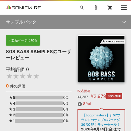
search
attach_file
shopping_cart
サンプルパック
初音ミク NT
鏡音リン・レン V4X
巡音ルカ V4X
MEIKO V3
製品一覧
« 製品ページに戻る
ソフト音源 »
KAITO V3
VOCALOID
TOONTRACK
SPITFIRE AUDIO
808 BASS SAMPLESのユーザ
VIENNA
EZ DRUMMER 3
SERUM
ライセンスフリーBGM
ーレビュー
プラグイン・エフェクト »
サンプルパックを試そう
ボーカル抜き出し
DUBSTEP
ジャンル
キャンペーン »
平均評価
0
ELECTRONICA
EDM
TRANCE
MUTANT
ROUTER.FM
★★★★★
SONOCA
サンプルパック »
特集 »
製品サポート情報 »
メーカー
0
件の評価
税込価格
ソフト音源
プラグイン・エフェクト
サンプルパック
¥2,979
ソフトウェア／ツール »
30%OFF
¥4,257
★5
0%
ニュースレター »
DTMガイド »
★4
ソフトウェア／ツール
0%
DAW
効果音
BGM
89pt
音楽カード
製作サービス
フォーマット
★3
0%
DAW »
★2
0%
【Loopmasters】計57ブ
SONICWIREブログ »
FAQ »
ランドのサンプルパックが
★1
0%
楽曲配信流通
サービス
30%OFF！サマーセール！
ランキング
2026年8月14日(金)まで