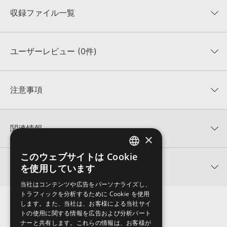
収録ファイル一覧
ユーザーレビュー (0件)
収録ファイル一覧
平均評価
0
★★★★★
注意事項
0
件の評価
KONTAKTフォーマットについて：
サンプルパック製品の
★5
0%
KONTAKTフォーマットは、
製品版KONTAKT（別売）
に読み込ん
関連情報
★4
0%
でお使いいただけます。無償版のKONTAKT PLAYERではお使いい
×
★3
0%
ただけませんので、ご注意ください。また、「ライブラリ・タブ」
【Loopmasters】計57ブランドのサンプルパックが30%OFF！サ
★2
0%
への表示にも対応しておりません。
このウェブサイトは Cookie
ENGLISH
マーセール！
★1
0%
関連サポート情報
を使用しています
4GBを超えるデータに関するご注意：
FAT32でフォーマットされた
JAPANESE
APOLLO SOUND 製品一覧
HDDには、1ファイル4GBを超えるデータを格納することができま
レビューをもっと見る »
当社はコンテンツや広告をパーソナライズし、
せん。データ容量が4GBを超えるダウンロード製品をご購入いただ
ICON DRUM HITSのサポート情報
トラフィックを分析するために Cookie を使用
Steinberg社「HALion」のプリセット追加方法
きます際には、NTFSやHFS＋でフォーマットされたHDDをご用意
します。また、当社は、お客様による当社サイ
いただく必要がございます。
2022.06.06
トの使用に関する情報を広告および分析パート
ナーと共有します。これらの情報は、お客様が
製品の購入手続き完了後、受注確認メールとシリアルナンバーをお