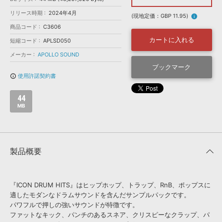
効果音 »
お問い合わせ »
リリース時期
2024年4月
無償のサウンド
管理ソフト
(現地定価：GBP 11.95)
info
商品コード
C3606
BGM »
カートに入れる
短縮コード
APLSD050
次世代型
ボーカル・エディタ
メーカー
APOLLO SOUND
ブックマーク
APS
映像のBGM・
セリフを音声分離
使用許諾契約書
info_outline
44
SLS
音素材の制作・
ライセンス提供
MB
製品概要
『ICON DRUM HITS』はヒップホップ、トラップ、RnB、ポップスに
適したモダンなドラムサウンドを含んだサンプルパックです。
パワフルで押しの強いサウンドが特徴です。
ファットなキック、パンチのあるスネア、クリスピーなクラップ、パ