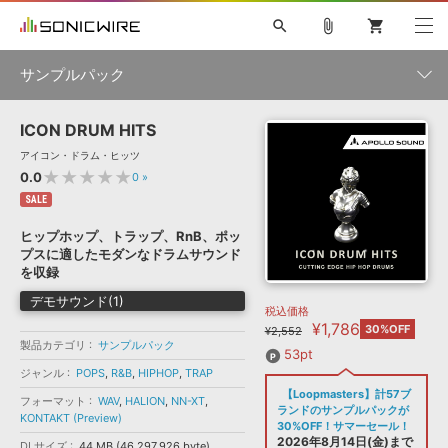
search
attach_file
shopping_cart
サンプルパック
ICON DRUM HITS
初音ミク NT
鏡音リン・レン V4X
巡音ルカ V4X
MEIKO V3
製品一覧
ソフト音源 »
アイコン・ドラム・ヒッツ
KAITO V3
VOCALOID
TOONTRACK
SPITFIRE AUDIO
★★★★★
0.0
0
»
VIENNA
EZ DRUMMER 3
SERUM
ライセンスフリーBGM
SALE
プラグイン・エフェクト »
サンプルパックを試そう
ボーカル抜き出し
DUBSTEP
ジャンル
キャンペーン »
ヒップホップ、トラップ、RnB、ポッ
ELECTRONICA
EDM
TRANCE
MUTANT
ROUTER.FM
プスに適したモダンなドラムサウンド
SONOCA
サンプルパック »
を収録
特集 »
製品サポート情報 »
メーカー
デモサウンド(1)
税込価格
ソフト音源
プラグイン・エフェクト
サンプルパック
¥1,786
ソフトウェア／ツール »
30%OFF
¥2,552
ニュースレター »
製品カテゴリ
サンプルパック
DTMガイド »
ソフトウェア／ツール
DAW
効果音
BGM
53pt
音楽カード
製作サービス
フォーマット
ジャンル
POPS
,
R&B
,
HIPHOP
,
TRAP
DAW »
【Loopmasters】計57ブ
SONICWIREブログ »
フォーマット
WAV
,
HALION
,
NN-XT
,
FAQ »
ランドのサンプルパックが
KONTAKT (Preview)
楽曲配信流通
サービス
30%OFF！サマーセール！
ランキング
2026年8月14日(金)まで
DLサイズ
44 MB (46,297,926 byte)