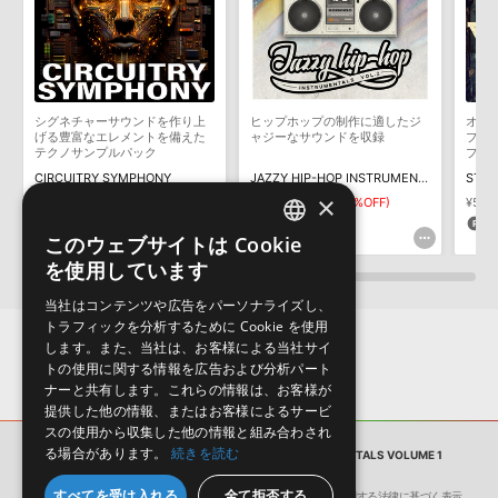
わせなどは
テクニカルサポート
までご連絡ください。
デモソングは、製品収録サウンドを使ってできることを紹介するた
めのデモンストレーション用の楽曲です。原則として、デモソング
そのものをお使いいただくことはできません。また、デモソングを
構成する全てのサウンドが、サンプルパックに含まれていることを
シグネチャーサウンドを作り上
ヒップホップの制作に適したジ
オー
保証するものではありません。
げる豊富なエレメントを備えた
ャジーなサウンドを収録
プサ
テクノサンプルパック
プサ
ダウンロード製品という性質上、一切の返品・返金はお受け付け致
CIRCUITRY SYMPHONY
JAZZY HIP-HOP INSTRUMENTALS VOLUME 2
STRE
しかねます。
×
¥4,257
¥2,979(30%OFF)
¥4,257
¥2,979(30%OFF)
¥5,8
89pt
89pt
2
このウェブサイトは Cookie
ENGLISH
を使用しています
JAPANESE
当社はコンテンツや広告をパーソナライズし、
トラフィックを分析するために Cookie を使用
します。また、当社は、お客様による当社サイ
トの使用に関する情報を広告および分析パート
ナーと共有します。これらの情報は、お客様が
提供した他の情報、またはお客様によるサービ
スの使用から収集した他の情報と組み合わされ
る場合があります。
続きを読む
サンプルパック
JAZZY HIP-HOP INSTRUMENTALS VOLUME 1
すべてを受け入れる
全て拒否する
会社概要
環境保護（CSR）への取り組み
特定商取引に関する法律に基づく表示