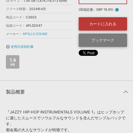
効果音 »
DLサイズ
1.56 GB (1,674,178,573 byte)
お問い合わせ »
リリース時期
2024年4月
無償のサウンド
管理ソフト
(現地定価：GBP 19.95)
info
商品コード
C3603
BGM »
カートに入れる
短縮コード
APLSD047
次世代型
ボーカル・エディタ
メーカー
APOLLO SOUND
ブックマーク
APS
映像のBGM・
セリフを音声分離
使用許諾契約書
info_outline
1.6
SLS
音素材の制作・
ライセンス提供
GB
製品概要
『JAZZY HIP-HOP INSTRUMENTALS VOLUME 1』はヒップホップ
に適したスムースでソウルフルなサウンドを含んだサンプルパックで
す。
都会風の大人なサウンドが特徴です。