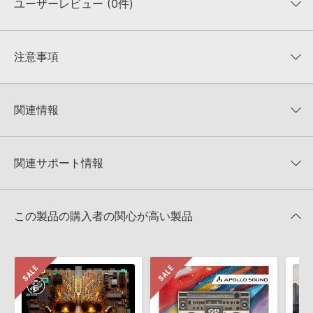
ユーザーレビュー (0件)
収録ファイル一覧
平均評価
0
★★★★★
注意事項
0
件の評価
KONTAKTフォーマットについて：
サンプルパック製品の
★5
0%
KONTAKTフォーマットは、
製品版KONTAKT（別売）
に読み込ん
関連情報
★4
0%
でお使いいただけます。無償版のKONTAKT PLAYERではお使いい
★3
0%
ただけませんので、ご注意ください。また、「ライブラリ・タブ」
【Loopmasters】計57ブランドのサンプルパックが30%OFF！サ
★2
0%
への表示にも対応しておりません。
マーセール！
★1
0%
関連サポート情報
4GBを超えるデータに関するご注意：
FAT32でフォーマットされた
APOLLO SOUND 製品一覧
HDDには、1ファイル4GBを超えるデータを格納することができま
レビューをもっと見る »
せん。データ容量が4GBを超えるダウンロード製品をご購入いただ
JAZZY HIP-HOP INSTRUMENTALS VOLUME 1のサポート情報
MIDI形式サンプルパックの追加方法
きます際には、NTFSやHFS＋でフォーマットされたHDDをご用意
この製品の購入者の関心が高い製品
いただく必要がございます。
2022.06.06
製品の購入手続き完了後、受注確認メールとシリアルナンバーをお
マークのついた情報は、該当する製品のご購入ユーザー様専用となって
知らせするメールの2通が送信されます。メールに記載されており
おります。ご覧頂くには、該当する製品をご購入頂く必要がございます。
ます説明に沿って、製品のダウンロード／導入を行って下さい。
サンプルパック製品には、原則として日本語版操作マニュアルをご
JAZZY HIP-HOP INSTRUMENTALS VOLUME 1のサポート情報
用意しておりません。ご購入後のご不明点や詳細に関するお問い合