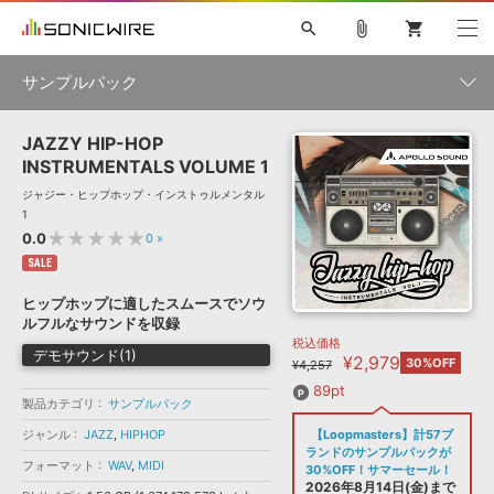
search
attach_file
shopping_cart
サンプルパック
JAZZY HIP-HOP
初音ミク NT
鏡音リン・レン V4X
巡音ルカ V4X
MEIKO V3
製品一覧
ソフト音源 »
INSTRUMENTALS VOLUME 1
KAITO V3
VOCALOID
TOONTRACK
SPITFIRE AUDIO
ジャジー・ヒップホップ・インストゥルメンタル
VIENNA
EZ DRUMMER 3
SERUM
ライセンスフリーBGM
1
プラグイン・エフェクト »
サンプルパックを試そう
ボーカル抜き出し
DUBSTEP
ジャンル
★★★★★
0.0
0
»
キャンペーン »
ELECTRONICA
EDM
TRANCE
MUTANT
ROUTER.FM
SALE
SONOCA
サンプルパック »
ヒップホップに適したスムースでソウ
特集 »
製品サポート情報 »
メーカー
ルフルなサウンドを収録
税込価格
ソフト音源
プラグイン・エフェクト
サンプルパック
デモサウンド(1)
¥2,979
ソフトウェア／ツール »
30%OFF
¥4,257
ニュースレター »
DTMガイド »
ソフトウェア／ツール
DAW
効果音
BGM
89pt
音楽カード
製作サービス
フォーマット
製品カテゴリ
サンプルパック
DAW »
ジャンル
JAZZ
,
HIPHOP
【Loopmasters】計57ブ
SONICWIREブログ »
FAQ »
ランドのサンプルパックが
楽曲配信流通
サービス
フォーマット
WAV
,
MIDI
30%OFF！サマーセール！
ランキング
2026年8月14日(金)まで