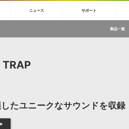
4X
巡音ルカ V4X
MEIKO V3
KAITO V3
VOCALOID
TOONTRA
ニュース
サポート
イセンスフリーBGM
サンプルパックを試そう
ボーカル抜き出し
DU
FAQ »
イン・エフェクト »
イド »
サンプルパック »
ニュースレター »
TRANCE
MUTANT
ROUTER.FM
SONOCA
製品一覧
サウンド素材の効率的な一元管理
ュージシャン向けの楽曲配信流通サ
Piapro Studio / Vocaloid4関連
イン・エフェクト
サンプルパック
ソフトウェア／ツール
DA
償ソフトウェア
者ガイド
製品一覧
バックナンバー一覧
初音ミク V4X関連
ュー一覧
パックを体験してみよう
ジャンル
購読のお申し込み
EZdrummer 3関連
一覧
メーカー
VIENNA関連
ンガー・ラインナップ
グ
フォーマット
 TRAP
イセンシング・サービス
オンラインストアガイド
ランキング
プロセッシング・サービス
ヘルプ
や要件に応じたBGM/効果音の新
クを試そう！
ライセンス提供
BGM »
»
製品一覧
適したユニークなサウンドを収録
ジャンル
メーカー
ランキング
グ
シングルBGM
効果音