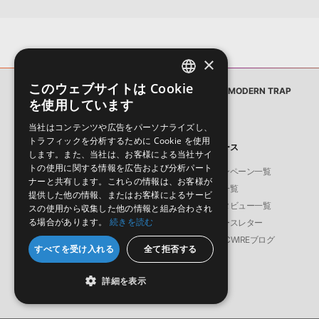
×
このウェブサイトは Cookie
サンプルパック
AESTHETIC - MODERN TRAP
ENGLISH
を使用しています
JAPANESE
当社はコンテンツや広告をパーソナライズし、
トラフィックを分析するために Cookie を使用
製品
ニュース
します。また、当社は、お客様による当社サイ
トの使用に関する情報を広告および分析パート
ソフト音源
キャンペーン一覧
ナーと共有します。これらの情報は、お客様が
プラグイン・エフェクト
特集一覧
提供した他の情報、またはお客様によるサービ
サンプルパック
インタビュー一覧
スの使用から収集した他の情報と組み合わされ
る場合があります。
続きを読む
ソフトウェア／ツール
ニュースレター
DAW
SONICWIREブログ
すべてを受け入れる
全て拒否する
効果音
BGM
詳細を表示