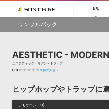
初音ミク NT
鏡音リン・レン V
製品
EZ DRUMMER 3
SERUM
ラ
ソフト音源 »
キャンペーン »
製品サポート情報 »
プラグ
特集 »
DTMガ
サンプルパック
音楽ダウンロードカード製作サービス
独立系ミ
ソフト音源
プラグ
製品一覧
【AudioThing】古典的なラテン・サウンドを収録した
VOCALOID4 ENGINE製品サポート
製品一覧
特集一覧
DTM初心
ービス
『LATIN PERCUSSION』が51％OFF！
EZ DRUMMER ENGINE製品サポート
楽器＆カテゴリ
カテゴリ
インタビ
サンプル
【HEAVYOCITY】サマーセール Reloaded！シネマティ
KONTAKT PLAYER 5製品サポート
メーカー
ック音源 / エフェクト最大75%OFF！
メーカー
TIPS記事
VIENNA INSTRUMENTS製品サポート
バーチャルシ
挿すだけでOK！今年1番売れてるリミッター『The God
エンジン
ランキン
APS
SLS
AESTHETIC - MODERN
Particle』など、Cradle製品が20%OFF！
サウンド・ラ
ランキング
大迫力パーカッション&高品質オケ音源が最大50%OFF！
オーディオ・
Strezov Samplingサマーセール
BGMやセリフの抽出・削除を実現する音声
製品の仕様
サンプルパッ
エステティック・モダン・トラップ
分離サービス
規制作・
SONICWIREで有償製品ご購入の方に、エレピ音源
『WURSY』をプレゼント！
★★★★★
0.0
0
件の評価
»
DAW »
効果音 
Ableton Live
製品一覧
ヒップホップやトラップに
Bitwig
カテゴリ
Cubase
メーカー
FL Studio
ランキン
デモサウンド(1)
SoundBridge
シングル