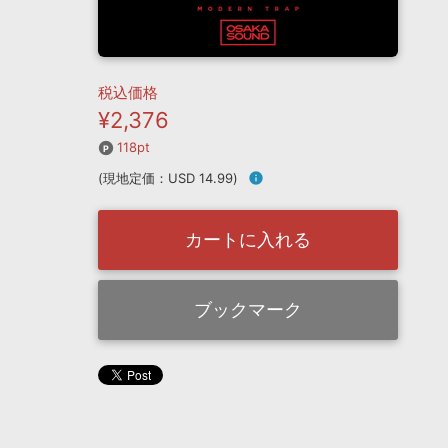
税込価格
¥2,376
118pt
(現地定価：USD 14.99)
info
カートに入れる
ブックマーク