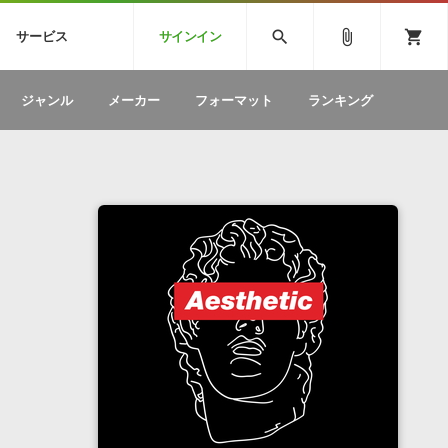
CK
SPITFIRE AUDIO
VIENNA
search
attach_file
shopping_cart
サービス
サインイン
BSTEP
ELECTRONICA
EDM
ソフトウェア／ツール »
SONICWIREブログ »
お問い合わせ »
ジャンル
メーカー
フォーマット
ランキング
のための無
ボーカルパートの制作が自由自在な、次世代
W
効果音
BGM
型ボーカル・エディタ
製品一覧
テクニカルサポート窓口
カテゴリ
製品購入前のご質問・ご相談
メーカー
ランキング