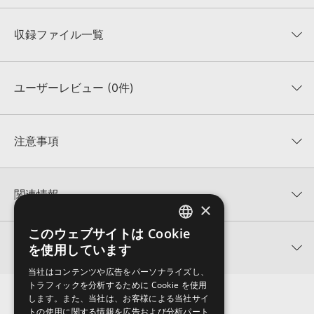
収録ファイル一覧
ユーザーレビュー (0件)
収録ファイル一覧
平均評価
0
★★★★★
注意事項
0
件の評価
KONTAKTフォーマットについて：
サンプルパック製品の
★5
0%
KONTAKTフォーマットは、
製品版KONTAKT（別売）
に読み込ん
関連情報
★4
0%
でお使いいただけます。無償版のKONTAKT PLAYERではお使いい
×
★3
0%
ただけませんので、ご注意ください。また、「ライブラリ・タブ」
【Producer Loops】約4,000タイトルのサンプルパックが最大
★2
0%
への表示にも対応しておりません。
このウェブサイトは Cookie
ENGLISH
50%OFF！サマーセール！
★1
0%
関連サポート情報
を使用しています
4GBを超えるデータに関するご注意：
FAT32でフォーマットされた
JAPANESE
LOOPOHOLICS 製品一覧
HDDには、1ファイル4GBを超えるデータを格納することができま
レビューをもっと見る »
当社はコンテンツや広告をパーソナライズし、
せん。データ容量が4GBを超えるダウンロード製品をご購入いただ
RNB HITS - CONSTRUCTION KITSのサポート情報
トラフィックを分析するために Cookie を使用
MIDI形式サンプルパックの追加方法
きます際には、NTFSやHFS＋でフォーマットされたHDDをご用意
します。また、当社は、お客様による当社サイ
いただく必要がございます。
2022.06.06
トの使用に関する情報を広告および分析パート