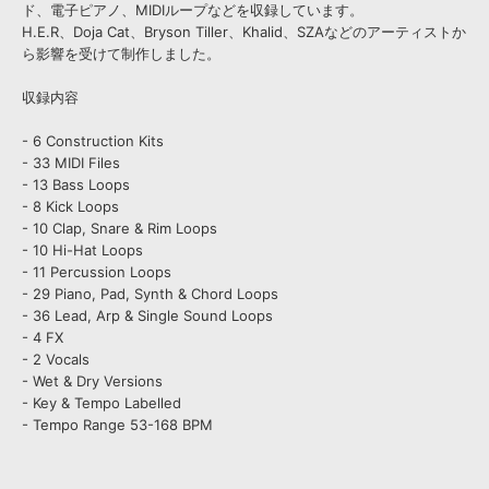
ド、電子ピアノ、MIDIループなどを収録しています。
H.E.R、Doja Cat、Bryson Tiller、Khalid、SZAなどのアーティストか
ら影響を受けて制作しました。
収録内容
- 6 Construction Kits
- 33 MIDI Files
- 13 Bass Loops
- 8 Kick Loops
- 10 Clap, Snare & Rim Loops
- 10 Hi-Hat Loops
- 11 Percussion Loops
- 29 Piano, Pad, Synth & Chord Loops
- 36 Lead, Arp & Single Sound Loops
- 4 FX
- 2 Vocals
- Wet & Dry Versions
- Key & Tempo Labelled
- Tempo Range 53-168 BPM