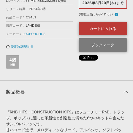
効果音 »
DLサイズ
465 MB (488,202,164 byte)
2026年8月20日(木)まで
お問い合わせ »
リリース時期
2024年3月
無償のサウンド
管理ソフト
(現地定価：GBP 11.63)
info
商品コード
C3451
BGM »
短縮コード
LPHD108
次世代型
ボーカル・エディタ
カートに入れる
メーカー
LOOPOHOLICS
APS
ブックマーク
映像のBGM・
セリフを音声分離
使用許諾契約書
info_outline
465
SLS
音素材の制作・
ライセンス提供
MB
製品概要
『RNB HITS - CONSTRUCTION KITS』はフューチャーRnB、トラッ
プ、ポップスに適した革新性と創造性に満ちた6つのキットを含んだ
サンプルパックです。
甘いコード進行、メロディックなリード、アルペジオ、ソフトパッ