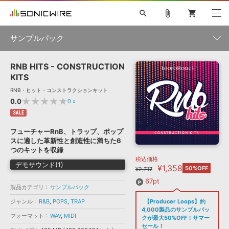
search
attach_file
shopping_cart
サンプルパック
RNB HITS - CONSTRUCTION
初音ミク NT
鏡音リン・レン V4X
巡音ルカ V4X
MEIKO V3
製品一覧
ソフト音源 »
KITS
KAITO V3
VOCALOID
TOONTRACK
SPITFIRE AUDIO
RNB・ヒット・コンストラクションキット
VIENNA
EZ DRUMMER 3
SERUM
ライセンスフリーBGM
★★★★★
0.0
0
»
プラグイン・エフェクト »
サンプルパックを試そう
ボーカル抜き出し
DUBSTEP
ジャンル
キャンペーン »
SALE
ELECTRONICA
EDM
TRANCE
MUTANT
ROUTER.FM
フューチャーRnB、トラップ、ポップ
SONOCA
サンプルパック »
スに適した革新性と創造性に満ちた6
特集 »
製品サポート情報 »
メーカー
つのキットを収録
税込価格
ソフト音源
プラグイン・エフェクト
サンプルパック
デモサウンド(1)
¥1,358
ソフトウェア／ツール »
50%OFF
¥2,717
ニュースレター »
DTMガイド »
ソフトウェア／ツール
DAW
効果音
BGM
67pt
音楽カード
製作サービス
フォーマット
製品カテゴリ
サンプルパック
DAW »
ジャンル
R&B
,
POPS
,
TRAP
【Producer Loops】約
SONICWIREブログ »
FAQ »
4,000製品のサンプルパッ
楽曲配信流通
サービス
フォーマット
WAV
,
MIDI
クが最大50%OFF！サマー
ランキング
セール！