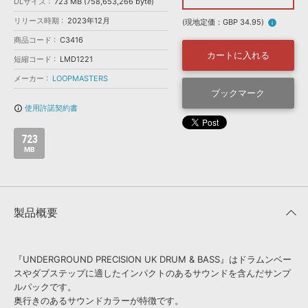
効果音 »
DLサイズ
723 MB (758,653,266 byte)
お問い合わせ »
リリース時期
2023年12月
無償のサウンド
管理ソフト
(現地定価：GBP 34.95)
info
商品コード
C3416
BGM »
カートに入れる
短縮コード
LMD1221
次世代型
ボーカル・エディタ
メーカー
LOOPMASTERS
ブックマーク
APS
映像のBGM・
セリフを音声分離
使用許諾契約書
info_outline
723
SLS
音素材の制作・
ライセンス提供
MB
製品概要
『UNDERGROUND PRECISION UK DRUM & BASS』はドラムンベー
スやダブステップに適したインパクトのあるサウンドを含んだサンプ
ルパックです。
奥行きのあるサウンドカラーが特徴です。