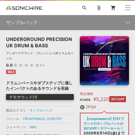
search
attach_file
shopping_cart
サンプルパック
UNDERGROUND PRECISION
初音ミク NT
鏡音リン・レン V4X
巡音ルカ V4X
MEIKO V3
製品一覧
ソフト音源 »
UK DRUM & BASS
KAITO V3
VOCALOID
TOONTRACK
SPITFIRE AUDIO
アンダーグラウンド・プレシジョンUKドラム＆ベ
VIENNA
EZ DRUMMER 3
SERUM
ライセンスフリーBGM
ース
プラグイン・エフェクト »
サンプルパックを試そう
ボーカル抜き出し
DUBSTEP
ジャンル
★★★★★
0.0
0
»
キャンペーン »
ELECTRONICA
EDM
TRANCE
MUTANT
ROUTER.FM
SALE
SONOCA
サンプルパック »
ドラムンベースやダブステップに適し
特集 »
製品サポート情報 »
メーカー
たインパクトのあるサウンドを収録
税込価格
ソフト音源
プラグイン・エフェクト
サンプルパック
デモサウンド(1)
¥5,220
ソフトウェア／ツール »
30%OFF
¥7,458
ニュースレター »
DTMガイド »
ソフトウェア／ツール
DAW
効果音
BGM
261pt
音楽カード
製作サービス
フォーマット
製品カテゴリ
サンプルパック
DAW »
ジャンル
DRUM'N'BASS
,
DUBSTEP
【Loopmasters】計57ブ
SONICWIREブログ »
FAQ »
ランドのサンプルパックが
楽曲配信流通
サービス
フォーマット
WAV
30%OFF！サマーセール！
ランキング
2026年8月14日(金)まで