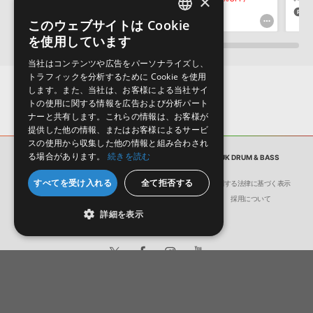
×
保証するものではありません。
35pt
80pt
8
このウェブサイトは Cookie
ENGLISH
ダウンロード製品という性質上、一切の返品・返金はお受け付け致
を使用しています
しかねます。
JAPANESE
当社はコンテンツや広告をパーソナライズし、
トラフィックを分析するために Cookie を使用
します。また、当社は、お客様による当社サイ
トの使用に関する情報を広告および分析パート
ナーと共有します。これらの情報は、お客様が
提供した他の情報、またはお客様によるサービ
スの使用から収集した他の情報と組み合わされ
る場合があります。
続きを読む
サンプルパック
UNDERGROUND PRECISION UK DRUM & BASS
すべてを受け入れる
全て拒否する
会社概要
環境保護（CSR）への取り組み
特定商取引に関する法律に基づく表示
サイト動作環境
利用規約
個人情報の保護について
採用について
詳細を表示
日本語
English
© Crypton Future Media, INC.