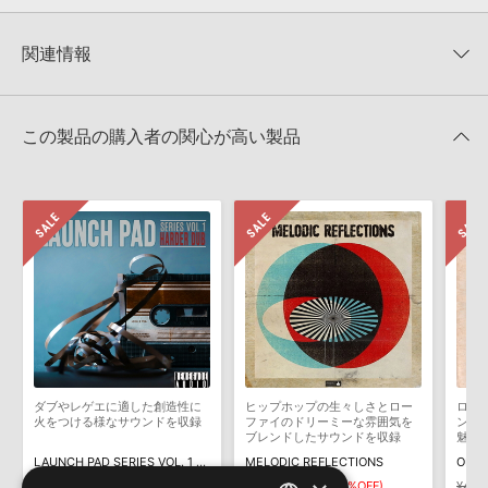
0
件の評価
KONTAKTフォーマットについて：
サンプルパック製品の
★5
0%
KONTAKTフォーマットは、
製品版KONTAKT（別売）
に読み込ん
関連情報
★4
0%
でお使いいただけます。無償版のKONTAKT PLAYERではお使いい
★3
0%
ただけませんので、ご注意ください。また、「ライブラリ・タブ」
【Loopmasters】計57ブランドのサンプルパックが30%OFF！サ
★2
0%
への表示にも対応しておりません。
マーセール！
★1
0%
この製品の購入者の関心が高い製品
4GBを超えるデータに関するご注意：
FAT32でフォーマットされた
LOOPMASTERS 製品一覧
HDDには、1ファイル4GBを超えるデータを格納することができま
レビューをもっと見る »
せん。データ容量が4GBを超えるダウンロード製品をご購入いただ
きます際には、NTFSやHFS＋でフォーマットされたHDDをご用意
いただく必要がございます。
製品の購入手続き完了後、受注確認メールとシリアルナンバーをお
知らせするメールの2通が送信されます。メールに記載されており
ます説明に沿って、製品のダウンロード／導入を行って下さい。
サンプルパック製品には、原則として日本語版操作マニュアルをご
用意しておりません。ご購入後のご不明点や詳細に関するお問い合
わせなどは
テクニカルサポート
までご連絡ください。
ダブやレゲエに適した創造性に
ヒップホップの生々しさとロー
ロー
デモソングは、製品収録サウンドを使ってできることを紹介するた
火をつける様なサウンドを収録
ファイのドリーミーな雰囲気を
ンテ
めのデモンストレーション用の楽曲です。原則として、デモソング
ブレンドしたサウンドを収録
魅力
そのものをお使いいただくことはできません。また、デモソングを
LAUNCH PAD SERIES VOL. 1 - HARDER DUB
MELODIC REFLECTIONS
ORGA
構成する全てのサウンドが、サンプルパックに含まれていることを
¥1,694
¥1,185(30%OFF)
¥3,828
¥2,679(30%OFF)
¥4,2