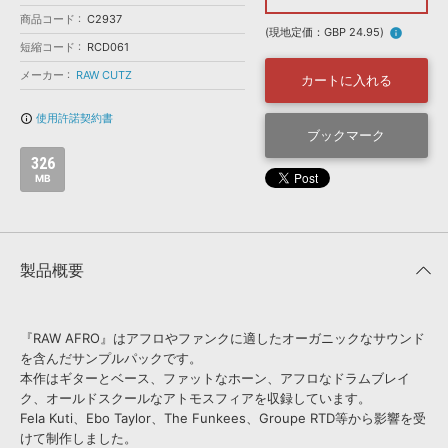
効果音 »
商品コード
お問い合わせ »
C2937
無償のサウンド
管理ソフト
(現地定価：GBP 24.95)
info
短縮コード
RCD061
BGM »
メーカー
RAW CUTZ
カートに入れる
次世代型
ボーカル・エディタ
使用許諾契約書
info_outline
ブックマーク
APS
映像のBGM・
セリフを音声分離
326
MB
SLS
音素材の制作・
ライセンス提供
製品概要
『RAW AFRO』はアフロやファンクに適したオーガニックなサウンド
を含んだサンプルパックです。
本作はギターとベース、ファットなホーン、アフロなドラムブレイ
ク、オールドスクールなアトモスフィアを収録しています。
Fela Kuti、Ebo Taylor、The Funkees、Groupe RTD等から影響を受
けて制作しました。