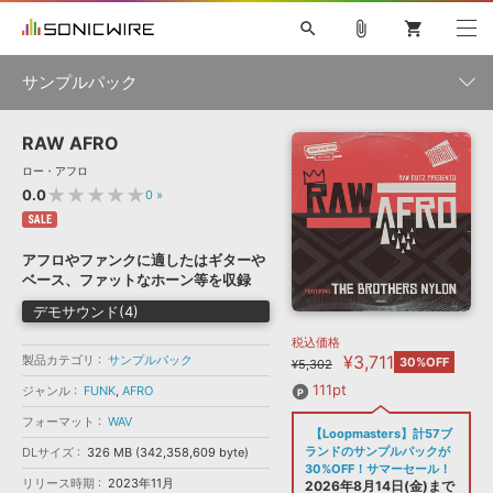
search
attach_file
shopping_cart
サンプルパック
RAW AFRO
初音ミク NT
鏡音リン・レン V4X
巡音ルカ V4X
MEIKO V3
製品一覧
ソフト音源 »
ロー・アフロ
KAITO V3
VOCALOID
TOONTRACK
SPITFIRE AUDIO
★★★★★
0.0
0
»
VIENNA
EZ DRUMMER 3
SERUM
ライセンスフリーBGM
SALE
プラグイン・エフェクト »
サンプルパックを試そう
ボーカル抜き出し
DUBSTEP
ジャンル
キャンペーン »
アフロやファンクに適したはギターや
ELECTRONICA
EDM
TRANCE
MUTANT
ROUTER.FM
ベース、ファットなホーン等を収録
SONOCA
サンプルパック »
特集 »
デモサウンド(4)
製品サポート情報 »
メーカー
税込価格
ソフト音源
プラグイン・エフェクト
サンプルパック
¥3,711
製品カテゴリ
ソフトウェア／ツール »
サンプルパック
30%OFF
¥5,302
ニュースレター »
DTMガイド »
ソフトウェア／ツール
DAW
効果音
BGM
111pt
ジャンル
FUNK
,
AFRO
音楽カード
製作サービス
フォーマット
フォーマット
WAV
DAW »
【Loopmasters】計57ブ
SONICWIREブログ »
FAQ »
ランドのサンプルパックが
DLサイズ
326 MB (342,358,609 byte)
楽曲配信流通
サービス
30%OFF！サマーセール！
リリース時期
2023年11月
ランキング
2026年8月14日(金)まで