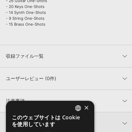
- 26 Guitar One-Shots
- 20 Keys One-Shots
- 14 Synth One-Shots
- 9 String One-Shots
- 15 Brass One-Shots
収録ファイル一覧
ユーザーレビュー (0件)
収録ファイル一覧
平均評価
0
★★★★★
注意事項
×
0
件の評価
KONTAKTフォーマットについて：
サンプルパック製品の
このウェブサイトは Cookie
ENGLISH
★5
0%
KONTAKTフォーマットは、
製品版KONTAKT（別売）
に読み込ん
関連情報
を使用しています
★4
0%
でお使いいただけます。無償版のKONTAKT PLAYERではお使いい
JAPANESE