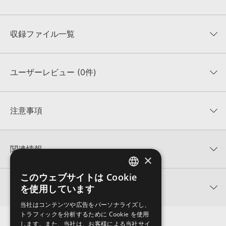
収録ファイル一覧
ユーザーレビュー (0件)
収録ファイル一覧
平均評価
0
★★★★★
注意事項
0
件の評価
KONTAKTフォーマットについて：
サンプルパック製品の
★5
0%
KONTAKTフォーマットは、
製品版KONTAKT（別売）
に読み込ん
関連情報
★4
0%
でお使いいただけます。無償版のKONTAKT PLAYERではお使いい
×
★3
0%
ただけませんので、ご注意ください。また、「ライブラリ・タブ」
STRATEGIC AUDIO 製品一覧
★2
0%
への表示にも対応しておりません。
このウェブサイトは Cookie
ENGLISH
★1
0%
関連サポート情報
を使用しています
CARNIVAL MASSIVEのサポート情報
4GBを超えるデータに関するご注意：
FAT32でフォーマットされた
JAPANESE
HDDには、1ファイル4GBを超えるデータを格納することができま
レビューをもっと見る »
当社はコンテンツや広告をパーソナライズし、
せん。データ容量が4GBを超えるダウンロード製品をご購入いただ
トラフィックを分析するために Cookie を使用
MIDI形式サンプルパックの追加方法
きます際には、NTFSやHFS＋でフォーマットされたHDDをご用意
します。また、当社は、お客様による当社サイ