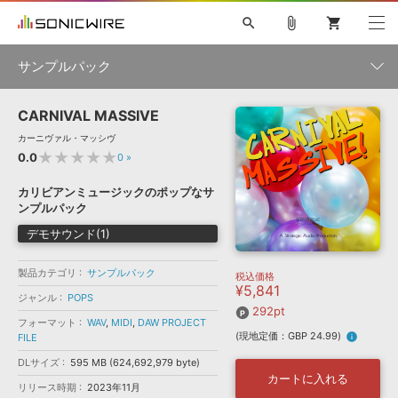
search
attach_file
shopping_cart
サンプルパック
CARNIVAL MASSIVE
初音ミク NT
鏡音リン・レン V4X
巡音ルカ V4X
MEIKO V3
製品一覧
ソフト音源 »
カーニヴァル・マッシヴ
KAITO V3
VOCALOID
TOONTRACK
SPITFIRE AUDIO
★★★★★
0.0
0
»
VIENNA
EZ DRUMMER 3
SERUM
ライセンスフリーBGM
プラグイン・エフェクト »
サンプルパックを試そう
ボーカル抜き出し
DUBSTEP
ジャンル
カリビアンミュージックのポップなサ
キャンペーン »
ンプルパック
ELECTRONICA
EDM
TRANCE
MUTANT
ROUTER.FM
デモサウンド(1)
SONOCA
サンプルパック »
特集 »
製品サポート情報 »
メーカー
製品カテゴリ
サンプルパック
税込価格
ソフト音源
プラグイン・エフェクト
サンプルパック
¥5,841
ソフトウェア／ツール »
ジャンル
POPS
ニュースレター »
DTMガイド »
292pt
ソフトウェア／ツール
DAW
効果音
BGM
音楽カード
製作サービス
フォーマット
WAV
,
MIDI
,
DAW PROJECT
フォーマット
(現地定価：GBP 24.99)
info
FILE
DAW »
SONICWIREブログ »
FAQ »
DLサイズ
595 MB (624,692,979 byte)
楽曲配信流通
サービス
カートに入れる
リリース時期
2023年11月
ランキング