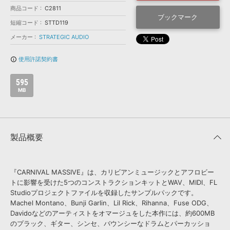
効果音 »
商品コード
C2811
お問い合わせ »
無償のサウンド
管理ソフト
ブックマーク
短縮コード
STTD119
BGM »
メーカー
STRATEGIC AUDIO
次世代型
ボーカル・エディタ
使用許諾契約書
info_outline
APS
映像のBGM・
セリフを音声分離
595
MB
SLS
音素材の制作・
ライセンス提供
製品概要
『CARNIVAL MASSIVE』は、カリビアンミュージックとアフロビー
トに影響を受けた5つのコンストラクションキットとWAV、MIDI、FL
Studioプロジェクトファイルを収録したサンプルパックです。
Machel Montano、Bunji Garlin、Lil Rick、Rihanna、Fuse ODG、
Davidoなどのアーティストをオマージュをした本作には、約600MB
のプラック、ギター、シンセ、バウンシーなドラムとパーカッショ