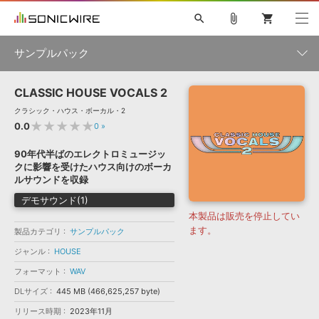
search
attach_file
shopping_cart
サンプルパック
CLASSIC HOUSE VOCALS 2
初音ミク NT
鏡音リン・レン V4X
巡音ルカ V4X
MEIKO V3
製品一覧
ソフト音源 »
クラシック・ハウス・ボーカル・2
KAITO V3
VOCALOID
TOONTRACK
SPITFIRE AUDIO
★★★★★
0.0
0
»
VIENNA
EZ DRUMMER 3
SERUM
ライセンスフリーBGM
プラグイン・エフェクト »
サンプルパックを試そう
ボーカル抜き出し
DUBSTEP
ジャンル
90年代半ばのエレクトロミュージッ
キャンペーン »
クに影響を受けたハウス向けのボーカ
ELECTRONICA
EDM
TRANCE
MUTANT
ROUTER.FM
ルサウンドを収録
SONOCA
サンプルパック »
特集 »
デモサウンド(1)
製品サポート情報 »
メーカー
本製品は販売を停止してい
ソフト音源
プラグイン・エフェクト
サンプルパック
ます。
製品カテゴリ
サンプルパック
ソフトウェア／ツール »
ニュースレター »
DTMガイド »
ソフトウェア／ツール
DAW
効果音
BGM
ジャンル
HOUSE
音楽カード
製作サービス
フォーマット
フォーマット
WAV
DAW »
SONICWIREブログ »
FAQ »
DLサイズ
445 MB (466,625,257 byte)
楽曲配信流通
サービス
リリース時期
2023年11月
ランキング