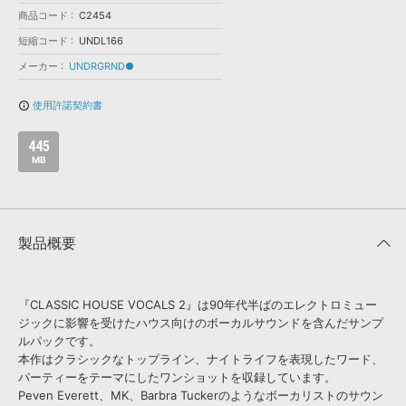
効果音 »
商品コード
C2454
お問い合わせ »
無償のサウンド
管理ソフト
短縮コード
UNDL166
BGM »
メーカー
UNDRGRND●
次世代型
ボーカル・エディタ
使用許諾契約書
info_outline
APS
映像のBGM・
セリフを音声分離
445
MB
SLS
音素材の制作・
ライセンス提供
製品概要
『CLASSIC HOUSE VOCALS 2』は90年代半ばのエレクトロミュー
ジックに影響を受けたハウス向けのボーカルサウンドを含んだサンプ
ルパックです。
本作はクラシックなトップライン、ナイトライフを表現したワード、
パーティーをテーマにしたワンショットを収録しています。
Peven Everett、MK、Barbra Tuckerのようなボーカリストのサウン