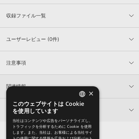
収録ファイル一覧
ユーザーレビュー (0件)
収録ファイル一覧
平均評価
0
★★★★★
注意事項
0
件の評価
KONTAKTフォーマットについて：
サンプルパック製品の
★5
0%
KONTAKTフォーマットは、
製品版KONTAKT（別売）
に読み込ん
関連情報
★4
0%
でお使いいただけます。無償版のKONTAKT PLAYERではお使いい
×
★3
0%
ただけませんので、ご注意ください。また、「ライブラリ・タブ」
【Loopmasters】計57ブランドのサンプルパックが30%OFF！サ
★2
0%
への表示にも対応しておりません。
このウェブサイトは Cookie
ENGLISH
マーセール！
★1
0%
関連サポート情報
を使用しています
4GBを超えるデータに関するご注意：
FAT32でフォーマットされた
JAPANESE
SYSTEM 6 SAMPLES 製品一覧
HDDには、1ファイル4GBを超えるデータを格納することができま
レビューをもっと見る »
当社はコンテンツや広告をパーソナライズし、
せん。データ容量が4GBを超えるダウンロード製品をご購入いただ
TUFF GRUV TECH HOUSE 5のサポート情報
トラフィックを分析するために Cookie を使用
MIDI形式サンプルパックの追加方法
きます際には、NTFSやHFS＋でフォーマットされたHDDをご用意
します。また、当社は、お客様による当社サイ
いただく必要がございます。
2022.06.06
トの使用に関する情報を広告および分析パート