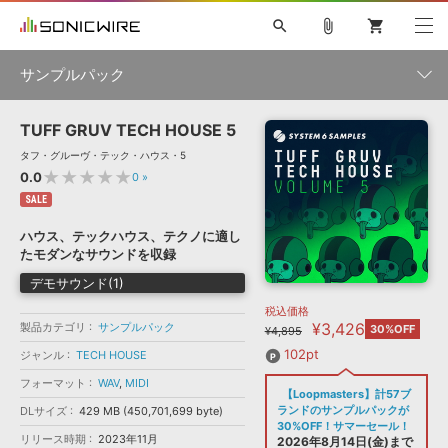
search
attach_file
shopping_cart
サンプルパック
TUFF GRUV TECH HOUSE 5
初音ミク NT
鏡音リン・レン V4X
巡音ルカ V4X
MEIKO V3
製品一覧
ソフト音源 »
タフ・グルーヴ・テック・ハウス・5
KAITO V3
VOCALOID
TOONTRACK
SPITFIRE AUDIO
★★★★★
0.0
0
»
VIENNA
EZ DRUMMER 3
SERUM
ライセンスフリーBGM
SALE
プラグイン・エフェクト »
サンプルパックを試そう
ボーカル抜き出し
DUBSTEP
ジャンル
キャンペーン »
ハウス、テックハウス、テクノに適し
ELECTRONICA
EDM
TRANCE
MUTANT
ROUTER.FM
たモダンなサウンドを収録
SONOCA
サンプルパック »
特集 »
デモサウンド(1)
製品サポート情報 »
メーカー
税込価格
ソフト音源
プラグイン・エフェクト
サンプルパック
¥3,426
製品カテゴリ
ソフトウェア／ツール »
サンプルパック
30%OFF
¥4,895
ニュースレター »
DTMガイド »
ソフトウェア／ツール
DAW
効果音
BGM
102pt
ジャンル
TECH HOUSE
音楽カード
製作サービス
フォーマット
フォーマット
WAV
,
MIDI
DAW »
【Loopmasters】計57ブ
SONICWIREブログ »
FAQ »
ランドのサンプルパックが
DLサイズ
429 MB (450,701,699 byte)
楽曲配信流通
サービス
30%OFF！サマーセール！
リリース時期
2023年11月
ランキング
2026年8月14日(金)まで