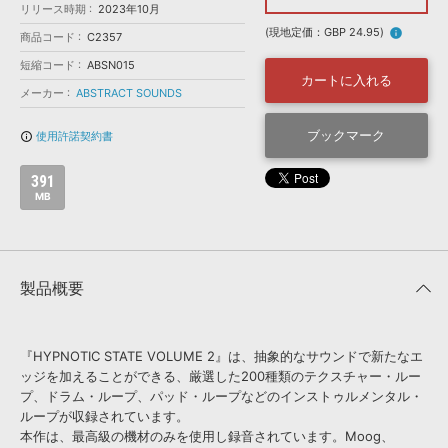
効果音 »
リリース時期
2023年10月
お問い合わせ »
無償のサウンド
管理ソフト
(現地定価：GBP 24.95)
info
商品コード
C2357
BGM »
短縮コード
ABSN015
カートに入れる
次世代型
ボーカル・エディタ
メーカー
ABSTRACT SOUNDS
ブックマーク
使用許諾契約書
info_outline
APS
映像のBGM・
セリフを音声分離
391
MB
SLS
音素材の制作・
ライセンス提供
製品概要
『HYPNOTIC STATE VOLUME 2』は、抽象的なサウンドで新たなエ
ッジを加えることができる、厳選した200種類のテクスチャー・ルー
プ、ドラム・ループ、パッド・ループなどのインストゥルメンタル・
ループが収録されています。
本作は、最高級の機材のみを使用し録音されています。Moog、