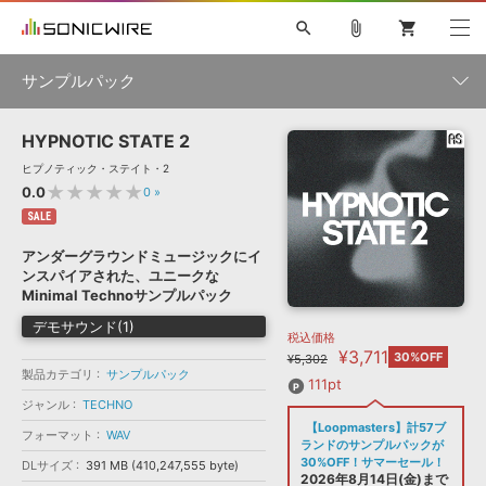
search
attach_file
shopping_cart
サンプルパック
HYPNOTIC STATE 2
初音ミク NT
鏡音リン・レン V4X
巡音ルカ V4X
MEIKO V3
製品一覧
ソフト音源 »
ヒプノティック・ステイト・2
KAITO V3
VOCALOID
TOONTRACK
SPITFIRE AUDIO
★★★★★
0.0
0
»
VIENNA
EZ DRUMMER 3
SERUM
ライセンスフリーBGM
SALE
プラグイン・エフェクト »
サンプルパックを試そう
ボーカル抜き出し
DUBSTEP
ジャンル
キャンペーン »
アンダーグラウンドミュージックにイ
ELECTRONICA
EDM
TRANCE
MUTANT
ROUTER.FM
ンスパイアされた、ユニークな
SONOCA
サンプルパック »
Minimal Technoサンプルパック
特集 »
製品サポート情報 »
メーカー
デモサウンド(1)
税込価格
ソフト音源
プラグイン・エフェクト
サンプルパック
¥3,711
ソフトウェア／ツール »
30%OFF
¥5,302
ニュースレター »
製品カテゴリ
サンプルパック
DTMガイド »
ソフトウェア／ツール
DAW
効果音
BGM
111pt
音楽カード
製作サービス
フォーマット
ジャンル
TECHNO
DAW »
【Loopmasters】計57ブ
SONICWIREブログ »
フォーマット
WAV
FAQ »
ランドのサンプルパックが
楽曲配信流通
サービス
30%OFF！サマーセール！
DLサイズ
391 MB (410,247,555 byte)
ランキング
2026年8月14日(金)まで