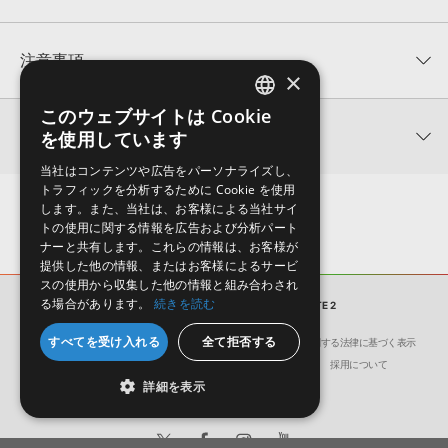
平均評価
0
★★★★★
注意事項
×
0
件の評価
KONTAKTフォーマットについて：
サンプルパック製品の
このウェブサイトは Cookie
ENGLISH
★5
0%
KONTAKTフォーマットは、
製品版KONTAKT（別売）
に読み込ん
関連情報
を使用しています
★4
0%
でお使いいただけます。無償版のKONTAKT PLAYERではお使いい
JAPANESE
★3
0%
ただけませんので、ご注意ください。また、「ライブラリ・タブ」
当社はコンテンツや広告をパーソナライズし、
【Loopmasters】計57ブランドのサンプルパックが30%OFF！サ
★2
0%
への表示にも対応しておりません。
トラフィックを分析するために Cookie を使用
マーセール！
★1
0%
します。また、当社は、お客様による当社サイ
4GBを超えるデータに関するご注意：
FAT32でフォーマットされた
トの使用に関する情報を広告および分析パート
ABSTRACT SOUNDS 製品一覧
HDDには、1ファイル4GBを超えるデータを格納することができま
レビューをもっと見る »
ナーと共有します。これらの情報は、お客様が
せん。データ容量が4GBを超えるダウンロード製品をご購入いただ
提供した他の情報、またはお客様によるサービ
きます際には、NTFSやHFS＋でフォーマットされたHDDをご用意
スの使用から収集した他の情報と組み合わされ
いただく必要がございます。
る場合があります。
続きを読む
サンプルパック
HYPNOTIC STATE 2
製品の購入手続き完了後、受注確認メールとシリアルナンバーをお
すべてを受け入れる
全て拒否する
会社概要
環境保護（CSR）への取り組み
特定商取引に関する法律に基づく表示
知らせするメールの2通が送信されます。メールに記載されており
サイト動作環境
利用規約
個人情報の保護について
採用について
ます説明に沿って、製品のダウンロード／導入を行って下さい。
詳細を表示
サンプルパック製品には、原則として日本語版操作マニュアルをご
用意しておりません。ご購入後のご不明点や詳細に関するお問い合
わせなどは
テクニカルサポート
までご連絡ください。