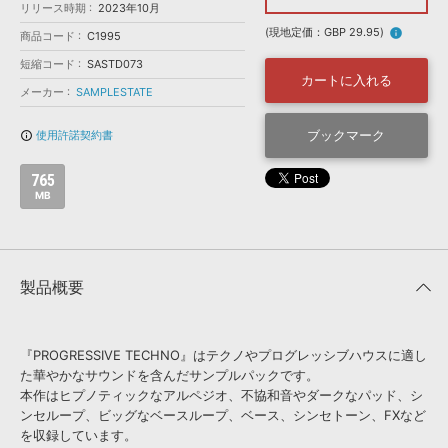
効果音 »
リリース時期
2023年10月
お問い合わせ »
無償のサウンド
管理ソフト
(現地定価：GBP 29.95)
info
商品コード
C1995
BGM »
短縮コード
SASTD073
カートに入れる
次世代型
ボーカル・エディタ
メーカー
SAMPLESTATE
ブックマーク
使用許諾契約書
info_outline
APS
映像のBGM・
セリフを音声分離
765
MB
SLS
音素材の制作・
ライセンス提供
製品概要
『PROGRESSIVE TECHNO』はテクノやプログレッシブハウスに適し
た華やかなサウンドを含んだサンプルパックです。
本作はヒプノティックなアルペジオ、不協和音やダークなパッド、シ
ンセループ、ビッグなベースループ、ベース、シンセトーン、FXなど
を収録しています。