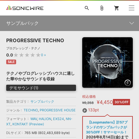
search
attach_file
shopping_cart
サンプルパック
PROGRESSIVE TECHNO
初音ミク NT
鏡音リン・レン V4X
巡音ルカ V4X
MEIKO V3
製品一覧
ソフト音源 »
プログレッシブ・テクノ
KAITO V3
VOCALOID
TOONTRACK
SPITFIRE AUDIO
★★★★★
0.0
0
»
VIENNA
EZ DRUMMER 3
SERUM
ライセンスフリーBGM
SALE
プラグイン・エフェクト »
サンプルパックを試そう
ボーカル抜き出し
DUBSTEP
ジャンル
キャンペーン »
テクノやプログレッシブハウスに適し
ELECTRONICA
EDM
TRANCE
MUTANT
ROUTER.FM
た華やかなサウンドを収録
SONOCA
サンプルパック »
特集 »
デモサウンド(1)
製品サポート情報 »
メーカー
税込価格
ソフト音源
プラグイン・エフェクト
サンプルパック
¥4,450
製品カテゴリ
ソフトウェア／ツール »
サンプルパック
30%OFF
¥6,358
ニュースレター »
DTMガイド »
ソフトウェア／ツール
DAW
効果音
BGM
133pt
ジャンル
TECHNO
,
PROGRESSIVE HOUSE
音楽カード
製作サービス
フォーマット
フォーマット
WAV
,
HALION
,
EXS24
,
NN-
DAW »
【Loopmasters】計57ブ
SONICWIREブログ »
XT
,
KONTAKT (Preview)
FAQ »
ランドのサンプルパックが
楽曲配信流通
サービス
30%OFF！サマーセール！
DLサイズ
765 MB (802,483,689 byte)
ランキング
2026年8月14日(金)まで