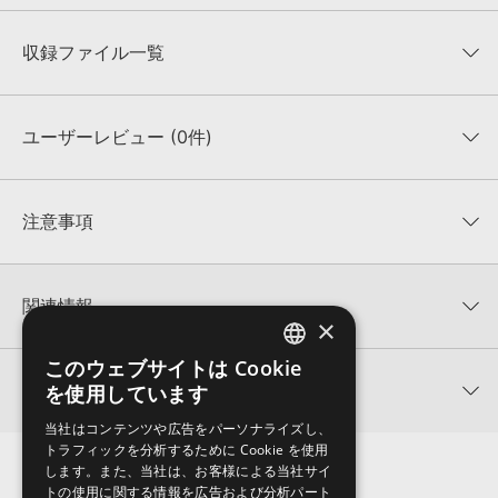
収録ファイル一覧
ユーザーレビュー (0件)
収録ファイル一覧
平均評価
0
★★★★★
注意事項
0
件の評価
KONTAKTフォーマットについて：
サンプルパック製品の
★5
0%
KONTAKTフォーマットは、
製品版KONTAKT（別売）
に読み込ん
関連情報
★4
0%
でお使いいただけます。無償版のKONTAKT PLAYERではお使いい
×
★3
0%
ただけませんので、ご注意ください。また、「ライブラリ・タブ」
【Loopmasters】計57ブランドのサンプルパックが30%OFF！サ
★2
0%
への表示にも対応しておりません。
このウェブサイトは Cookie
ENGLISH
マーセール！
★1
0%
関連サポート情報
を使用しています
4GBを超えるデータに関するご注意：
FAT32でフォーマットされた
JAPANESE
SAMPLESTATE 製品一覧
HDDには、1ファイル4GBを超えるデータを格納することができま
レビューをもっと見る »
当社はコンテンツや広告をパーソナライズし、
せん。データ容量が4GBを超えるダウンロード製品をご購入いただ
PROGRESSIVE TECHNOのサポート情報
トラフィックを分析するために Cookie を使用
Steinberg社「HALion」のプリセット追加方法
きます際には、NTFSやHFS＋でフォーマットされたHDDをご用意
します。また、当社は、お客様による当社サイ
いただく必要がございます。
2022.06.06
トの使用に関する情報を広告および分析パート