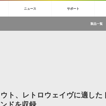
4X
巡音ルカ V4X
MEIKO V3
KAITO V3
VOCALOID
TOONTRA
ニュース
サポート
イセンスフリーBGM
サンプルパックを試そう
ボーカル抜き出し
DU
FAQ »
イン・エフェクト »
イド »
サンプルパック »
ニュースレター »
TRANCE
MUTANT
ROUTER.FM
SONOCA
製品一覧
サウンド素材の効率的な一元管理
ュージシャン向けの楽曲配信流通サ
Piapro Studio / Vocaloid4関連
イン・エフェクト
サンプルパック
ソフトウェア／ツール
DA
償ソフトウェア
者ガイド
製品一覧
バックナンバー一覧
初音ミク V4X関連
ュー一覧
パックを体験してみよう
ジャンル
購読のお申し込み
EZdrummer 3関連
一覧
メーカー
VIENNA関連
ンガー・ラインナップ
グ
フォーマット
イセンシング・サービス
オンラインストアガイド
ランキング
プロセッシング・サービス
ヘルプ
や要件に応じたBGM/効果音の新
クを試そう！
ライセンス提供
BGM »
»
製品一覧
ジャンル
アウト、レトロウェイヴに適した
メーカー
ランキング
グ
ンドを収録
シングルBGM
効果音