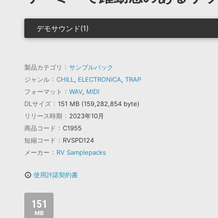
デモサウンド(1)
製品カテゴリ
サンプルパック
ジャンル
CHILL
,
ELECTRONICA
,
TRAP
フォーマット
WAV
,
MIDI
DLサイズ
151 MB (159,282,854 byte)
リリース時期
2023年10月
商品コード
C1955
短縮コード
RVSPD124
メーカー
RV Samplepacks
使用許諾契約書
info_outline
151
MB