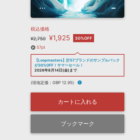
税込価格
¥1,925
¥2,750
30%OFF
57pt
【Loopmasters】計57ブランドのサンプルパック
が30%OFF！サマーセール！
2026年8月14日(金)まで
(現地定価：GBP 12.95)
info
カートに入れる
ブックマーク