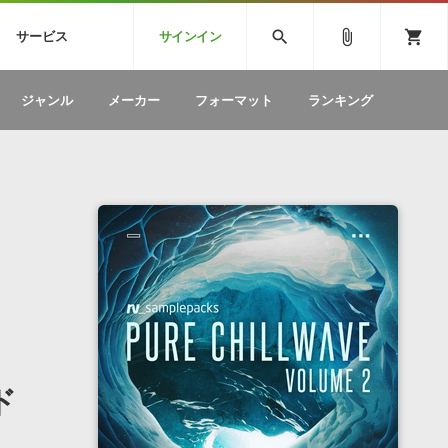
CK
SPITFIRE AUDIO
VIENNA
search
attach_file
shopping_cart
サービス
サインイン
BSTEP
ELECTRONICA
EDM
ソフトウェア／ツール »
SONICWIREブログ »
お問い合わせ »
ジャンル
メーカー
フォーマット
ランキング
のための無
ボーカルパートの制作が自由自在な、次世代
W
効果音
BGM
型ボーカル・エディタ
製品一覧
テクニカルサポート窓口
カテゴリ
製品購入前のご質問・ご相談
メーカー
ランキング
ド