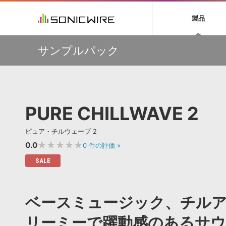
初音ミク NT
鏡音リン・レン V
製品
EZ DRUMMER 3
SERUM
ラ
ソフト音源 »
キャンペーン »
製品サポート情報 »
プラグ
特集 »
DTMガ
サンプルパック
音楽ダウンロードカード製作サービス
独立系ミ
ソフト音源
プラグ
製品一覧
【VSL】ミュートを装着して収録された、しっとりと美し
VOCALOID4 ENGINE製品サポート
製品一覧
特集一覧
DTM初心
ービス
いソロ・ストリングス音源がセール中！
EZ DRUMMER ENGINE製品サポート
楽器＆カテゴリ
カテゴリ
インタビ
サンプル
【W.A. Production】サマーセール！最大85％OFF
KONTAKT PLAYER 5製品サポート
メーカー
メーカー
TIPS記事
【W.A. Production】Synthwave をフィーチャーした
VIENNA INSTRUMENTS製品サポート
バーチャルシ
IMPERFECT用プリセットパックが49％OFF
エンジン
ランキン
APS
SLS
PURE CHILLWAVE 2
サウンド・ラ
【MAAT】R128のラウドネス、DRiなどを自動的に測定す
ランキング
る唯一のソフトウェア『DROffline MkII』
オーディオ・
BGMやセリフの抽出・削除を実現する音声
製品の仕様
【Excite Audio】サマーセール！「bloomシリーズ」な
サンプルパッ
ピュア・チルウェーブ 2
分離サービス
規制作・
ど、対象の製品が最大57%OFF
★★★★★
0.0
0
件の評価
»
DAW »
効果音 
SALE
Ableton Live
製品一覧
Bitwig
カテゴリ
ベースミュージック、チル
Cubase
メーカー
FL Studio
ランキン
リーミーで躍動感のあるサウ
SoundBridge
シングル