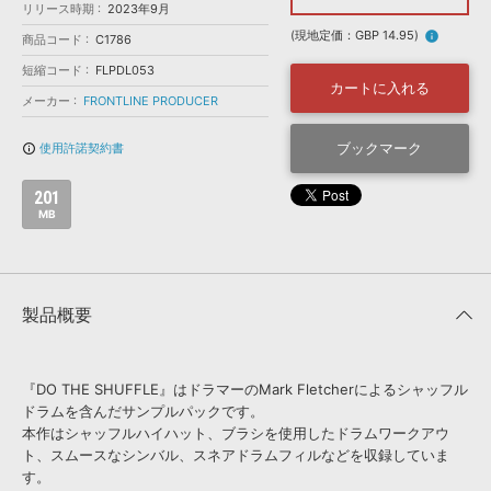
効果音 »
リリース時期
2023年9月
お問い合わせ »
無償のサウンド
管理ソフト
(現地定価：GBP 14.95)
info
商品コード
C1786
BGM »
短縮コード
FLPDL053
カートに入れる
次世代型
ボーカル・エディタ
メーカー
FRONTLINE PRODUCER
ブックマーク
使用許諾契約書
info_outline
APS
映像のBGM・
セリフを音声分離
201
MB
SLS
音素材の制作・
ライセンス提供
製品概要
『DO THE SHUFFLE』はドラマーのMark Fletcherによるシャッフル
ドラムを含んだサンプルパックです。
本作はシャッフルハイハット、ブラシを使用したドラムワークアウ
ト、スムースなシンバル、スネアドラムフィルなどを収録していま
す。