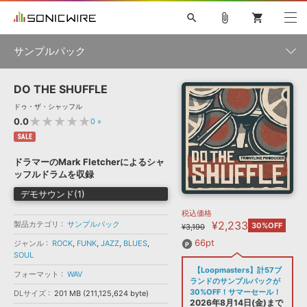
search
attach_file
shopping_cart
サンプルパック
DO THE SHUFFLE
初音ミク NT
鏡音リン・レン V4X
巡音ルカ V4X
MEIKO V3
製品一覧
ソフト音源 »
ドゥ・ザ・シャッフル
KAITO V3
VOCALOID
TOONTRACK
SPITFIRE AUDIO
★★★★★
0.0
0
»
VIENNA
EZ DRUMMER 3
SERUM
ライセンスフリーBGM
SALE
プラグイン・エフェクト »
サンプルパックを試そう
ボーカル抜き出し
DUBSTEP
ジャンル
キャンペーン »
ドラマーのMark Fletcherによるシャ
ELECTRONICA
EDM
TRANCE
MUTANT
ROUTER.FM
ッフルドラムを収録
SONOCA
サンプルパック »
特集 »
デモサウンド(1)
製品サポート情報 »
メーカー
税込価格
ソフト音源
プラグイン・エフェクト
サンプルパック
¥2,233
製品カテゴリ
ソフトウェア／ツール »
サンプルパック
30%OFF
¥3,190
ニュースレター »
DTMガイド »
ソフトウェア／ツール
DAW
効果音
BGM
66pt
ジャンル
ROCK
,
FUNK
,
JAZZ
,
BLUES
,
音楽カード
製作サービス
フォーマット
SOUL
DAW »
【Loopmasters】計57ブ
SONICWIREブログ »
フォーマット
WAV
FAQ »
ランドのサンプルパックが
楽曲配信流通
サービス
30%OFF！サマーセール！
DLサイズ
201 MB (211,125,624 byte)
ランキング
2026年8月14日(金)まで