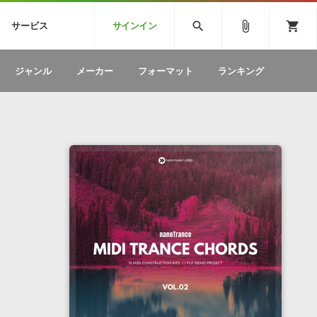
CK
SPITFIRE AUDIO
VIENNA
search
attach_file
shopping_cart
サービス
サインイン
BSTEP
ELECTRONICA
EDM
ソフトウェア／ツール »
SONICWIREブログ »
お問い合わせ »
ジャンル
メーカー
フォーマット
ランキング
のための無
ボーカルパートの制作が自由自在な、次世代
W
効果音
BGM
型ボーカル・エディタ
製品一覧
テクニカルサポート窓口
カテゴリ
製品購入前のご質問・ご相談
メーカー
ランキング