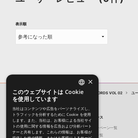
表示順
×
このウェブサイトは Cookie
NANOTRANCE MIDI TRANCE CHORDS VOL 02
ユ
ENGLISH
を使用しています
JAPANESE
当社はコンテンツや広告をパーソナライズし、
トラフィックを分析するために Cookie を使用
製品
ニュース
します。また、当社は、お客様による当社サイ
トの使用に関する情報を広告および分析パート
ソフト音源
キャンペーン一覧
ナーと共有します。これらの情報は、お客様が
プラグイン・エフェクト
特集一覧
提供した他の情報、またはお客様によるサービ