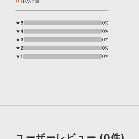
0
件の評価
★5
0%
★4
0%
★3
0%
★2
0%
★1
0%
ユーザーレビュー (0件)