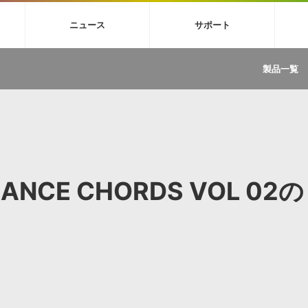
4X
巡音ルカ V4X
MEIKO V3
KAITO V3
VOCALOID
TOONTRA
ニュース
サポート
イセンスフリーBGM
サンプルパックを試そう
ボーカル抜き出し
DU
FAQ »
イン・エフェクト »
イド »
サンプルパック »
ニュースレター »
TRANCE
MUTANT
ROUTER.FM
SONOCA
製品一覧
サウンド素材の効率的な一元管理
ュージシャン向けの楽曲配信流通サ
Piapro Studio / Vocaloid4関連
イン・エフェクト
サンプルパック
ソフトウェア／ツール
DA
償ソフトウェア
者ガイド
製品一覧
バックナンバー一覧
初音ミク V4X関連
ュー一覧
パックを体験してみよう
ジャンル
購読のお申し込み
EZdrummer 3関連
一覧
メーカー
VIENNA関連
ンガー・ラインナップ
グ
フォーマット
イセンシング・サービス
オンラインストアガイド
ランキング
プロセッシング・サービス
ヘルプ
や要件に応じたBGM/効果音の新
クを試そう！
RANCE CHORDS VOL 02の
ライセンス提供
BGM »
»
製品一覧
ジャンル
メーカー
ランキング
グ
シングルBGM
効果音