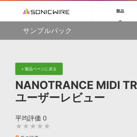
初音ミク NT
鏡音リン・レン V
製品
EZ DRUMMER 3
SERUM
ラ
ソフト音源 »
キャンペーン »
製品サポート情報 »
プラグ
特集 »
DTMガ
サンプルパック
音楽ダウンロードカード製作サービス
独立系ミ
ソフト音源
プラグ
製品一覧
【50％OFF】Soundiron 期間限定セール！人気のクワイ
VOCALOID4 ENGINE製品サポート
製品一覧
特集一覧
DTM初心
ービス
ヤ音源、ストリングス音源が特別価格！
EZ DRUMMER ENGINE製品サポート
楽器＆カテゴリ
カテゴリ
インタビ
サンプル
Audiomodern Summer Sale！全製品35％OFF！
KONTAKT PLAYER 5製品サポート
メーカー
メーカー
TIPS記事
万物を創造するシンセ『Avenger 2』や拡張音源が
VIENNA INSTRUMENTS製品サポート
バーチャルシ
33％OFF！Vengeance Soundサマーセール！
エンジン
ランキン
APS
SLS
サウンド・ラ
【AudioThing】古典的なラテン・サウンドを収録した
« 製品ページに戻る
ランキング
『LATIN PERCUSSION』が51％OFF！
オーディオ・
BGMやセリフの抽出・削除を実現する音声
製品の仕様
【HEAVYOCITY】サマーセール Reloaded！シネマティ
サンプルパッ
NANOTRANCE MIDI T
分離サービス
規制作・
ック音源 / エフェクト最大75%OFF！
DAW »
効果音 
ユーザーレビュー
Ableton Live
製品一覧
Bitwig
カテゴリ
平均評価
0
Cubase
メーカー
★★★★★
FL Studio
ランキン
SoundBridge
シングル