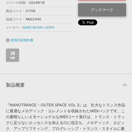
効果音 »
リリース時期
2024年1月
お問い合わせ »
無償のサウンド
管理ソフト
ブックマーク
商品コード
C1709
BGM »
短縮コード
NMLD440
次世代型
ボーカル・エディタ
メーカー
NANO MUSIK LOOPS
使用許諾契約書
info_outline
APS
映像のBGM・
セリフを音声分離
38
MB
SLS
音素材の制作・
ライセンス提供
製品概要
『NANOTRANCE - OUTER SPACE VOL 3』は、壮大なトランス作品
に最適なメロディック・エレメントを収録されたMIDIパックです。こ
の素晴らしいエモーショナルなMIDIコード進行は、トランス・トラッ
クに足りないエッセンスを加えるのに役立ち、メロディック、エピッ
ク、アップリフティング、プログレッシブ・トランス・スタイルに最