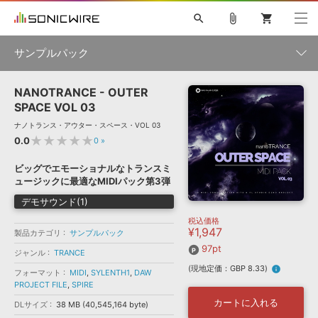
search
attach_file
shopping_cart
サンプルパック
NANOTRANCE - OUTER
初音ミク NT
鏡音リン・レン V4X
巡音ルカ V4X
MEIKO V3
製品一覧
ソフト音源 »
SPACE VOL 03
KAITO V3
VOCALOID
TOONTRACK
SPITFIRE AUDIO
ナノトランス・アウター・スペース・VOL 03
VIENNA
EZ DRUMMER 3
SERUM
ライセンスフリーBGM
★★★★★
0.0
0
»
プラグイン・エフェクト »
サンプルパックを試そう
ボーカル抜き出し
DUBSTEP
ジャンル
キャンペーン »
ビッグでエモーショナルなトランスミ
ELECTRONICA
EDM
TRANCE
MUTANT
ROUTER.FM
ュージックに最適なMIDIパック第3弾
SONOCA
サンプルパック »
特集 »
デモサウンド(1)
製品サポート情報 »
メーカー
税込価格
ソフト音源
プラグイン・エフェクト
サンプルパック
¥1,947
ソフトウェア／ツール »
製品カテゴリ
サンプルパック
ニュースレター »
DTMガイド »
97pt
ソフトウェア／ツール
DAW
効果音
BGM
ジャンル
TRANCE
音楽カード
製作サービス
フォーマット
(現地定価：GBP 8.33)
info
フォーマット
MIDI
,
SYLENTH1
,
DAW
DAW »
SONICWIREブログ »
PROJECT FILE
,
SPIRE
FAQ »
楽曲配信流通
サービス
カートに入れる
DLサイズ
38 MB (40,545,164 byte)
ランキング