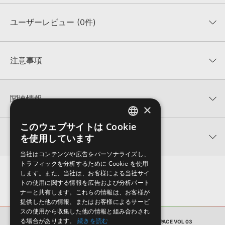
ユーザーレビュー (0件)
収録ファイル一覧
平均評価
0
★★★★★
注意事項
0
件の評価
KONTAKTフォーマットについて：
サンプルパック製品の
★5
0%
KONTAKTフォーマットは、
製品版KONTAKT（別売）
に読み込ん
関連情報
★4
0%
でお使いいただけます。無償版のKONTAKT PLAYERではお使いい
×
★3
0%
ただけませんので、ご注意ください。また、「ライブラリ・タブ」
NANO MUSIK LOOPS 製品一覧
★2
0%
への表示にも対応しておりません。
このウェブサイトは Cookie
ENGLISH
★1
0%
関連サポート情報
を使用しています
NANOTRANCE - OUTER SPACE VOL 03のサポート情報
4GBを超えるデータに関するご注意：
FAT32でフォーマットされた
JAPANESE
HDDには、1ファイル4GBを超えるデータを格納することができま
レビューをもっと見る »
当社はコンテンツや広告をパーソナライズし、
せん。データ容量が4GBを超えるダウンロード製品をご購入いただ
トラフィックを分析するために Cookie を使用
Reveal Sound社『SPIRE』のプリセット追加方法
きます際には、NTFSやHFS＋でフォーマットされたHDDをご用意
します。また、当社は、お客様による当社サイ
いただく必要がございます。
2022.06.06
トの使用に関する情報を広告および分析パート
ナーと共有します。これらの情報は、お客様が
製品の購入手続き完了後、受注確認メールとシリアルナンバーをお
LennarDigital社「Sylenth1」のプリセット追加方法
提供した他の情報、またはお客様によるサービ
知らせするメールの2通が送信されます。メールに記載されており
スの使用から収集した他の情報と組み合わされ
ます説明に沿って、製品のダウンロード／導入を行って下さい。
2022.06.06
る場合があります。
続きを読む
サンプルパック
NANOTRANCE - OUTER SPACE VOL 03