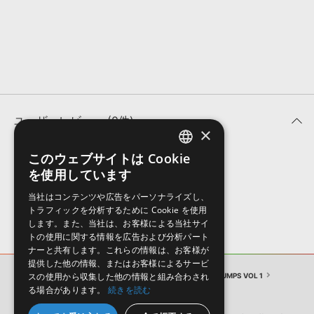
効果音 »
お問い合わせ »
無償のサウンド
管理ソフト
BGM »
次世代型
ボーカル・エディタ
APS
映像のBGM・
セリフを音声分離
ユーザーレビュー (0件)
×
SLS
音素材の制作・
ライセンス提供
このウェブサイトは Cookie
ENGLISH
表示順
を使用しています
JAPANESE
当社はコンテンツや広告をパーソナライズし、
トラフィックを分析するために Cookie を使用
します。また、当社は、お客様による当社サイ
トの使用に関する情報を広告および分析パート
ナーと共有します。これらの情報は、お客様が
提供した他の情報、またはお客様によるサービ
スの使用から収集した他の情報と組み合わされ
NANOTRANCE - TRANCE CHORDS GOOSEBUMPS VOL 1
る場合があります。
続きを読む
ユーザーレビュー