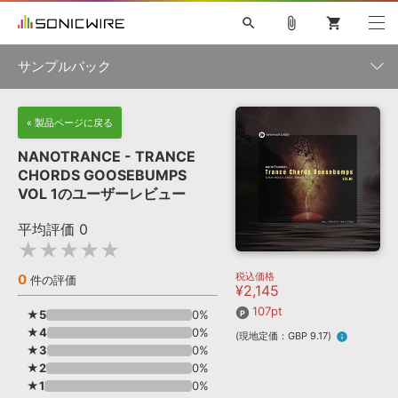
search
attach_file
shopping_cart
サンプルパック
初音ミク NT
鏡音リン・レン V4X
巡音ルカ V4X
MEIKO V3
製品一覧
« 製品ページに戻る
ソフト音源 »
KAITO V3
VOCALOID
TOONTRACK
SPITFIRE AUDIO
NANOTRANCE - TRANCE
VIENNA
EZ DRUMMER 3
SERUM
ライセンスフリーBGM
CHORDS GOOSEBUMPS
プラグイン・エフェクト »
サンプルパックを試そう
ボーカル抜き出し
DUBSTEP
ジャンル
VOL 1のユーザーレビュー
キャンペーン »
ELECTRONICA
EDM
TRANCE
MUTANT
ROUTER.FM
平均評価
0
SONOCA
サンプルパック »
★★★★★
特集 »
製品サポート情報 »
メーカー
税込価格
0
ソフト音源
プラグイン・エフェクト
サンプルパック
件の評価
¥2,145
ソフトウェア／ツール »
ニュースレター »
DTMガイド »
107pt
ソフトウェア／ツール
DAW
効果音
BGM
★5
0%
音楽カード
製作サービス
フォーマット
★4
0%
(現地定価：GBP 9.17)
info
DAW »
★3
0%
SONICWIREブログ »
FAQ »
★2
0%
楽曲配信流通
サービス
★1
0%
ランキング