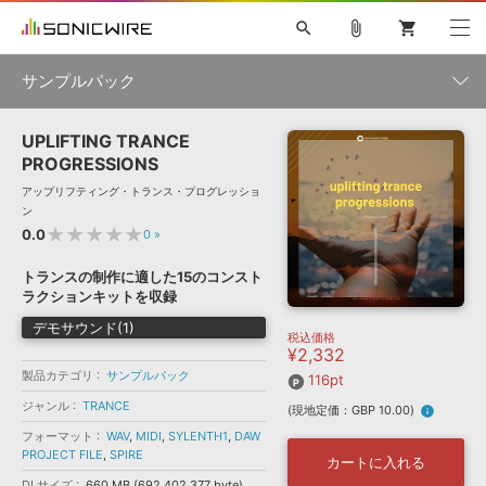
search
attach_file
shopping_cart
サンプルパック
UPLIFTING TRANCE
初音ミク NT
鏡音リン・レン V4X
巡音ルカ V4X
MEIKO V3
製品一覧
ソフト音源 »
PROGRESSIONS
KAITO V3
VOCALOID
TOONTRACK
SPITFIRE AUDIO
アップリフティング・トランス・プログレッショ
VIENNA
EZ DRUMMER 3
SERUM
ライセンスフリーBGM
ン
プラグイン・エフェクト »
サンプルパックを試そう
ボーカル抜き出し
DUBSTEP
ジャンル
★★★★★
0.0
0
»
キャンペーン »
ELECTRONICA
EDM
TRANCE
MUTANT
ROUTER.FM
トランスの制作に適した15のコンスト
SONOCA
サンプルパック »
ラクションキットを収録
特集 »
製品サポート情報 »
メーカー
デモサウンド(1)
税込価格
ソフト音源
プラグイン・エフェクト
サンプルパック
¥2,332
ソフトウェア／ツール »
ニュースレター »
製品カテゴリ
サンプルパック
DTMガイド »
116pt
ソフトウェア／ツール
DAW
効果音
BGM
音楽カード
製作サービス
フォーマット
ジャンル
TRANCE
(現地定価：GBP 10.00)
info
DAW »
SONICWIREブログ »
フォーマット
WAV
,
MIDI
,
SYLENTH1
,
DAW
FAQ »
PROJECT FILE
,
SPIRE
楽曲配信流通
サービス
カートに入れる
ランキング
DLサイズ
660 MB (692,402,377 byte)