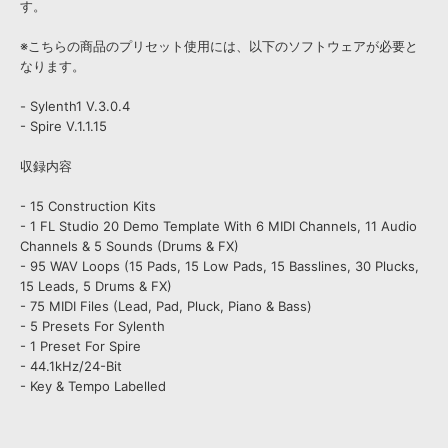
す。
※こちらの商品のプリセット使用には、以下のソフトウェアが必要と
なります。
- Sylenth1 V.3.0.4
- Spire V.1.1.15
収録内容
- 15 Construction Kits
- 1 FL Studio 20 Demo Template With 6 MIDI Channels, 11 Audio
Channels & 5 Sounds (Drums & FX)
- 95 WAV Loops (15 Pads, 15 Low Pads, 15 Basslines, 30 Plucks,
15 Leads, 5 Drums & FX)
- 75 MIDI Files (Lead, Pad, Pluck, Piano & Bass)
- 5 Presets For Sylenth
- 1 Preset For Spire
- 44.1kHz/24-Bit
- Key & Tempo Labelled