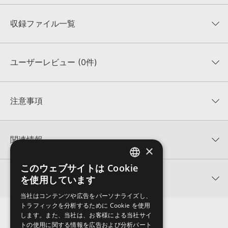
収録ファイル一覧
ユーザーレビュー (0件)
収録ファイル一覧
平均評価
0
★★★★★
注意事項
0
件の評価
KONTAKTフォーマットについて：
サンプルパック製品の
★5
0%
KONTAKTフォーマットは、
製品版KONTAKT（別売）
に読み込ん
関連情報
★4
0%
でお使いいただけます。無償版のKONTAKT PLAYERではお使いい
×
★3
0%
ただけませんので、ご注意ください。また、「ライブラリ・タブ」
NANO MUSIK LOOPS 製品一覧
★2
0%
への表示にも対応しておりません。
このウェブサイトは Cookie
ENGLISH
★1
0%
関連サポート情報
を使用しています
UPLIFTING TRANCE PROGRESSIONSのサポート情報
4GBを超えるデータに関するご注意：
FAT32でフォーマットされた
JAPANESE
HDDには、1ファイル4GBを超えるデータを格納することができま
レビューをもっと見る »
当社はコンテンツや広告をパーソナライズし、
せん。データ容量が4GBを超えるダウンロード製品をご購入いただ
トラフィックを分析するために Cookie を使用
Reveal Sound社『SPIRE』のプリセット追加方法
きます際には、NTFSやHFS＋でフォーマットされたHDDをご用意
します。また、当社は、お客様による当社サイ
いただく必要がございます。
2022.06.06
トの使用に関する情報を広告および分析パート