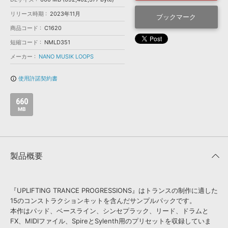
効果音 »
お問い合わせ »
リリース時期
2023年11月
無償のサウンド
管理ソフト
ブックマーク
商品コード
C1620
BGM »
短縮コード
NMLD351
次世代型
ボーカル・エディタ
メーカー
NANO MUSIK LOOPS
APS
映像のBGM・
セリフを音声分離
使用許諾契約書
info_outline
660
SLS
音素材の制作・
ライセンス提供
MB
製品概要
『UPLIFTING TRANCE PROGRESSIONS』はトランスの制作に適した
15のコンストラクションキットを含んだサンプルパックです。
本作はパッド、ベースライン、シンセプラック、リード、ドラムと
FX、MIDIファイル、SpireとSylenth用のプリセットを収録していま