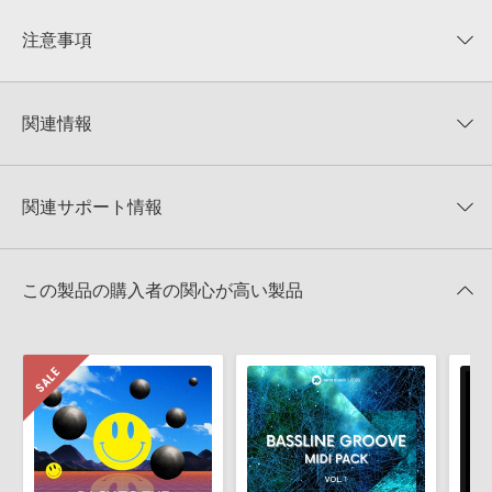
平均評価
0
★★★★★
注意事項
0
件の評価
KONTAKTフォーマットについて：
サンプルパック製品の
★5
0%
KONTAKTフォーマットは、
製品版KONTAKT（別売）
に読み込ん
関連情報
★4
0%
でお使いいただけます。無償版のKONTAKT PLAYERではお使いい
★3
0%
ただけませんので、ご注意ください。また、「ライブラリ・タブ」
ESSENTIAL AUDIO MEDIA 製品一覧
★2
0%
への表示にも対応しておりません。
★1
0%
関連サポート情報
PIANO HOUSE GROOVE MELODIES VOL 6のサポート情報
4GBを超えるデータに関するご注意：
FAT32でフォーマットされた
HDDには、1ファイル4GBを超えるデータを格納することができま
レビューをもっと見る »
せん。データ容量が4GBを超えるダウンロード製品をご購入いただ
MIDI形式サンプルパックの追加方法
きます際には、NTFSやHFS＋でフォーマットされたHDDをご用意
この製品の購入者の関心が高い製品
いただく必要がございます。
2022.06.06
製品の購入手続き完了後、受注確認メールとシリアルナンバーをお
マークのついた情報は、該当する製品のご購入ユーザー様専用となって
知らせするメールの2通が送信されます。メールに記載されており
おります。ご覧頂くには、該当する製品をご購入頂く必要がございます。
ます説明に沿って、製品のダウンロード／導入を行って下さい。
サンプルパック製品には、原則として日本語版操作マニュアルをご
PIANO HOUSE GROOVE MELODIES VOL 6のサポート情報
用意しておりません。ご購入後のご不明点や詳細に関するお問い合
わせなどは
テクニカルサポート
までご連絡ください。
デモソングは、製品収録サウンドを使ってできることを紹介するた