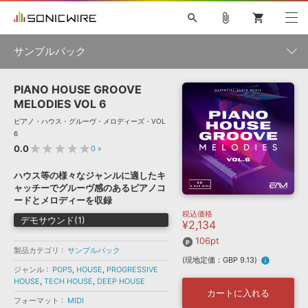
search
attach_file
shopping_cart
サンプルパック
PIANO HOUSE GROOVE
初音ミク NT
鏡音リン・レン V4X
巡音ルカ V4X
MEIKO V3
製品一覧
ソフト音源 »
MELODIES VOL 6
KAITO V3
VOCALOID
TOONTRACK
SPITFIRE AUDIO
ピアノ・ハウス・グルーヴ・メロディーズ・VOL
VIENNA
EZ DRUMMER 3
SERUM
ライセンスフリーBGM
6
プラグイン・エフェクト »
サンプルパックを試そう
ボーカル抜き出し
DUBSTEP
ジャンル
★★★★★
0.0
0
»
キャンペーン »
ELECTRONICA
EDM
TRANCE
MUTANT
ROUTER.FM
ハウス等の様々なジャンルに適したキ
SONOCA
サンプルパック »
ャッチーでグルーヴ感のあるピアノコ
特集 »
製品サポート情報 »
メーカー
ードとメロディーを収録
税込価格
ソフト音源
プラグイン・エフェクト
サンプルパック
デモサウンド(1)
¥2,134
ソフトウェア／ツール »
ニュースレター »
DTMガイド »
106pt
ソフトウェア／ツール
DAW
効果音
BGM
音楽カード
製作サービス
製品カテゴリ
フォーマット
サンプルパック
(現地定価：GBP 9.13)
info
DAW »
ジャンル
POPS
,
HOUSE
,
PROGRESSIVE
SONICWIREブログ »
FAQ »
HOUSE
,
TECH HOUSE
,
DEEP HOUSE
楽曲配信流通
サービス
カートに入れる
フォーマット
MIDI
ランキング