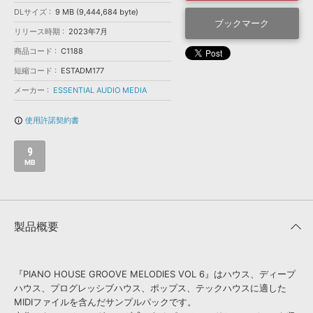
効果音 »
DLサイズ
9 MB (9,444,684 byte)
お問い合わせ »
無償のサウンド
管理ソフト
ブックマーク
リリース時期
2023年7月
BGM »
商品コード
C1188
次世代型
ボーカル・エディタ
短縮コード
ESTADM177
メーカー
ESSENTIAL AUDIO MEDIA
APS
映像のBGM・
セリフを音声分離
使用許諾契約書
info_outline
SLS
音素材の制作・
ライセンス提供
9
MB
製品概要
『PIANO HOUSE GROOVE MELODIES VOL 6』はハウス、ディープ
ハウス、プログレッシブハウス、ポップス、テックハウスに適した
MIDIファイルを含んだサンプルパックです。