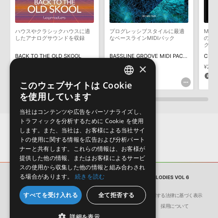
めのデモンストレーション用の楽曲です。原則として、デモソング
そのものをお使いいただくことはできません。また、デモソングを
構成する全てのサウンドが、サンプルパックに含まれていることを
ハウスやクラシックハウスに適
プログレッシブスタイルに最適
MID
保証するものではありません。
したアナログサウンドを収録
なベースラインMIDIパック
のメ
ク
ダウンロード製品という性質上、一切の返品・返金はお受け付け致
BACK TO THE OLD SKOOL
BASSLINE GROOVE MIDI PACK VOL 1
CHIL
しかねます。
×
¥6,369
¥4,458(30%OFF)
¥1,947
¥2,3
222pt
97pt
11
このウェブサイトは Cookie
ENGLISH
を使用しています
JAPANESE
当社はコンテンツや広告をパーソナライズし、
トラフィックを分析するために Cookie を使用
します。また、当社は、お客様による当社サイ
トの使用に関する情報を広告および分析パート
ナーと共有します。これらの情報は、お客様が
提供した他の情報、またはお客様によるサービ
スの使用から収集した他の情報と組み合わされ
る場合があります。
続きを読む
サンプルパック
PIANO HOUSE GROOVE MELODIES VOL 6
すべてを受け入れる
全て拒否する
会社概要
環境保護（CSR）への取り組み
特定商取引に関する法律に基づく表示
サイト動作環境
利用規約
個人情報の保護について
採用について
詳細を表示