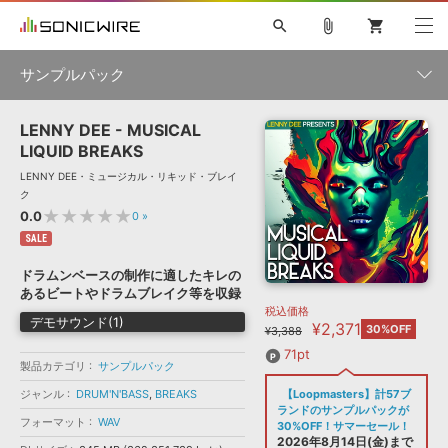
search
attach_file
shopping_cart
サンプルパック
LENNY DEE - MUSICAL
初音ミク NT
鏡音リン・レン V4X
巡音ルカ V4X
MEIKO V3
製品一覧
ソフト音源 »
LIQUID BREAKS
KAITO V3
VOCALOID
TOONTRACK
SPITFIRE AUDIO
LENNY DEE・ミュージカル・リキッド・ブレイ
VIENNA
EZ DRUMMER 3
SERUM
ライセンスフリーBGM
ク
プラグイン・エフェクト »
サンプルパックを試そう
ボーカル抜き出し
DUBSTEP
ジャンル
★★★★★
0.0
0
»
キャンペーン »
ELECTRONICA
EDM
TRANCE
MUTANT
ROUTER.FM
SALE
SONOCA
サンプルパック »
ドラムンベースの制作に適したキレの
特集 »
製品サポート情報 »
メーカー
あるビートやドラムブレイク等を収録
税込価格
ソフト音源
プラグイン・エフェクト
サンプルパック
デモサウンド(1)
¥2,371
ソフトウェア／ツール »
30%OFF
¥3,388
ニュースレター »
DTMガイド »
ソフトウェア／ツール
DAW
効果音
BGM
71pt
音楽カード
製作サービス
フォーマット
製品カテゴリ
サンプルパック
DAW »
ジャンル
DRUM'N'BASS
,
BREAKS
【Loopmasters】計57ブ
SONICWIREブログ »
FAQ »
ランドのサンプルパックが
楽曲配信流通
サービス
フォーマット
WAV
30%OFF！サマーセール！
ランキング
2026年8月14日(金)まで