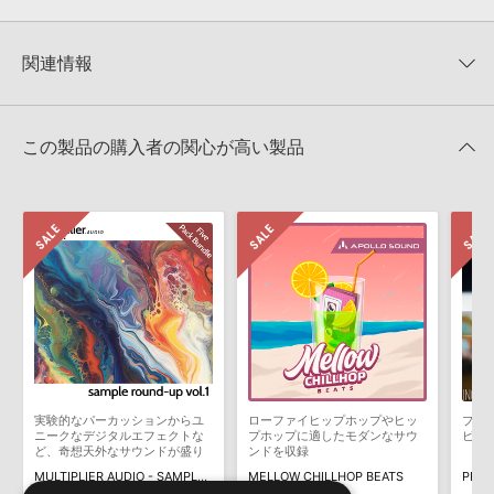
0
件の評価
KONTAKTフォーマットについて：
サンプルパック製品の
★5
0%
KONTAKTフォーマットは、
製品版KONTAKT（別売）
に読み込ん
関連情報
★4
0%
でお使いいただけます。無償版のKONTAKT PLAYERではお使いい
★3
0%
ただけませんので、ご注意ください。また、「ライブラリ・タブ」
【Loopmasters】計57ブランドのサンプルパックが30%OFF！サ
★2
0%
への表示にも対応しておりません。
マーセール！
★1
0%
この製品の購入者の関心が高い製品
4GBを超えるデータに関するご注意：
FAT32でフォーマットされた
INDUSTRIAL STRENGTH 製品一覧
HDDには、1ファイル4GBを超えるデータを格納することができま
レビューをもっと見る »
せん。データ容量が4GBを超えるダウンロード製品をご購入いただ
きます際には、NTFSやHFS＋でフォーマットされたHDDをご用意
いただく必要がございます。
製品の購入手続き完了後、受注確認メールとシリアルナンバーをお
知らせするメールの2通が送信されます。メールに記載されており
ます説明に沿って、製品のダウンロード／導入を行って下さい。
サンプルパック製品には、原則として日本語版操作マニュアルをご
用意しておりません。ご購入後のご不明点や詳細に関するお問い合
わせなどは
テクニカルサポート
までご連絡ください。
実験的なパーカッションからユ
ローファイヒップホップやヒッ
プロデ
デモソングは、製品収録サウンドを使ってできることを紹介するた
ニークなデジタルエフェクトな
プホップに適したモダンなサウ
ビー
めのデモンストレーション用の楽曲です。原則として、デモソング
ど、奇想天外なサウンドが盛り
ンドを収録
だくさんのサンプルパック
そのものをお使いいただくことはできません。また、デモソングを
MULTIPLIER AUDIO - SAMPLE ROUND-UP VOL. 1
MELLOW CHILLHOP BEATS
PRIM