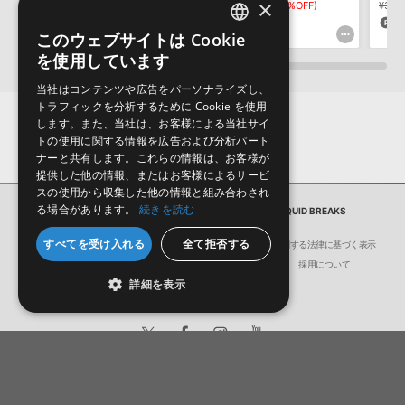
構成する全てのサウンドが、サンプルパックに含まれていることを
×
¥6,358
¥4,450(30%OFF)
¥8,481
¥5,936(30%OFF)
¥3,17
保証するものではありません。
133pt
178pt
6
このウェブサイトは Cookie
ENGLISH
ダウンロード製品という性質上、一切の返品・返金はお受け付け致
を使用しています
しかねます。
JAPANESE
当社はコンテンツや広告をパーソナライズし、
トラフィックを分析するために Cookie を使用
します。また、当社は、お客様による当社サイ
トの使用に関する情報を広告および分析パート
ナーと共有します。これらの情報は、お客様が
提供した他の情報、またはお客様によるサービ
スの使用から収集した他の情報と組み合わされ
る場合があります。
続きを読む
サンプルパック
LENNY DEE - MUSICAL LIQUID BREAKS
すべてを受け入れる
全て拒否する
会社概要
環境保護（CSR）への取り組み
特定商取引に関する法律に基づく表示
サイト動作環境
利用規約
個人情報の保護について
採用について
詳細を表示
日本語
English
© Crypton Future Media, INC.