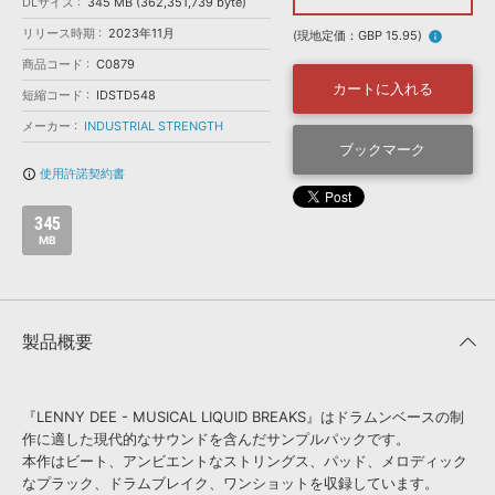
効果音 »
DLサイズ
345 MB (362,351,739 byte)
お問い合わせ »
リリース時期
2023年11月
無償のサウンド
管理ソフト
(現地定価：GBP 15.95)
info
商品コード
C0879
BGM »
カートに入れる
短縮コード
IDSTD548
次世代型
ボーカル・エディタ
メーカー
INDUSTRIAL STRENGTH
ブックマーク
APS
映像のBGM・
セリフを音声分離
使用許諾契約書
info_outline
345
SLS
音素材の制作・
ライセンス提供
MB
製品概要
『LENNY DEE - MUSICAL LIQUID BREAKS』はドラムンベースの制
作に適した現代的なサウンドを含んだサンプルパックです。
本作はビート、アンビエントなストリングス、パッド、メロディック
なプラック、ドラムブレイク、ワンショットを収録しています。