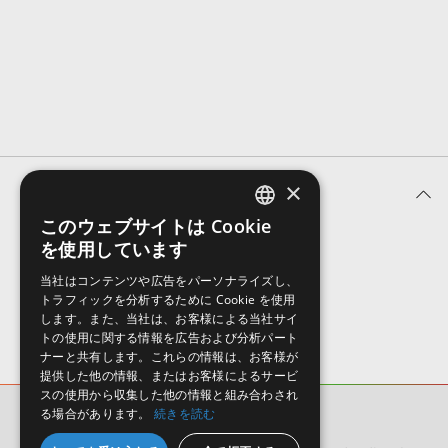
効果音 »
お問い合わせ »
無償のサウンド
管理ソフト
BGM »
次世代型
ボーカル・エディタ
APS
映像のBGM・
セリフを音声分離
×
ユーザーレビュー (0件)
SLS
音素材の制作・
ライセンス提供
このウェブサイトは Cookie
ENGLISH
を使用しています
表示順
JAPANESE
当社はコンテンツや広告をパーソナライズし、
トラフィックを分析するために Cookie を使用
します。また、当社は、お客様による当社サイ
トの使用に関する情報を広告および分析パート
ナーと共有します。これらの情報は、お客様が
提供した他の情報、またはお客様によるサービ
スの使用から収集した他の情報と組み合わされ
る場合があります。
続きを読む
DeeTrimX
ユーザーレビュー