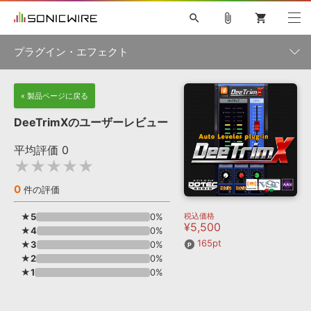
search
attach_file
shopping_cart
プラグイン・エフェクト
初音ミク NT
鏡音リン・レン V4X
巡音ルカ V4X
MEIKO V3
製品一覧
« 製品ページに戻る
ソフト音源 »
KAITO V3
VOCALOID
TOONTRACK
SPITFIRE AUDIO
DeeTrimXのユーザーレビュー
VIENNA
EZ DRUMMER 3
SERUM
ライセンスフリーBGM
プラグイン・エフェクト »
サンプルパックを試そう
ボーカル抜き出し
DUBSTEP
カテゴリ
平均評価
0
キャンペーン »
★★★★★
ELECTRONICA
EDM
TRANCE
MUTANT
ROUTER.FM
SONOCA
サンプルパック »
0
件の評価
特集 »
製品サポート情報 »
メーカー
★5
0%
税込価格
ソフト音源
プラグイン・エフェクト
サンプルパック
¥5,500
ソフトウェア／ツール »
★4
0%
ニュースレター »
DTMガイド »
165pt
★3
0%
ソフトウェア／ツール
DAW
効果音
BGM
音楽カード
製作サービス
ランキング
★2
0%
DAW »
★1
0%
SONICWIREブログ »
FAQ »
楽曲配信流通
サービス