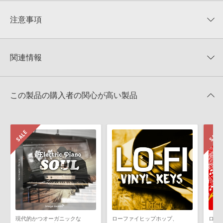
平均評価
0
★★★★★
注意事項
0
件の評価
KONTAKTフォーマットについて：
サンプルパック製品の
★5
0%
KONTAKTフォーマットは、
製品版KONTAKT（別売）
に読み込ん
関連情報
★4
0%
でお使いいただけます。無償版のKONTAKT PLAYERではお使いい
★3
0%
ただけませんので、ご注意ください。また、「ライブラリ・タブ」
【Loopmasters】計57ブランドのサンプルパックが30%OFF！サ
★2
0%
への表示にも対応しておりません。
マーセール！
★1
0%
この製品の購入者の関心が高い製品
4GBを超えるデータに関するご注意：
FAT32でフォーマットされた
ORGANIC LOOPS 製品一覧
HDDには、1ファイル4GBを超えるデータを格納することができま
レビューをもっと見る »
せん。データ容量が4GBを超えるダウンロード製品をご購入いただ
きます際には、NTFSやHFS＋でフォーマットされたHDDをご用意
いただく必要がございます。
製品の購入手続き完了後、受注確認メールとシリアルナンバーをお
知らせするメールの2通が送信されます。メールに記載されており
ます説明に沿って、製品のダウンロード／導入を行って下さい。
サンプルパック製品には、原則として日本語版操作マニュアルをご
用意しておりません。ご購入後のご不明点や詳細に関するお問い合
わせなどは
テクニカルサポート
までご連絡ください。
現代的かつオーガニックな
ローファイヒップホップ、
ロー
デモソングは、製品収録サウンドを使ってできることを紹介するた