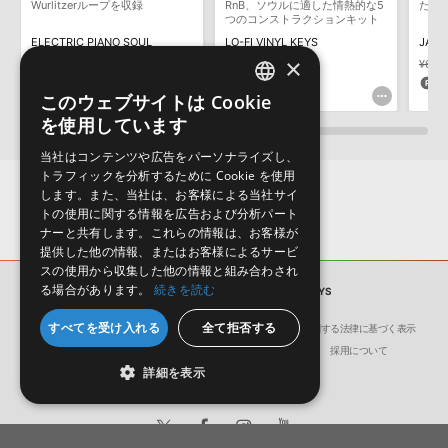
Wurlitzerループを収録
RnB、ソウルに適した情熱的な5
たユ
めのデモンストレーション用の楽曲です。原則として、デモソング
つのコンストラクションキット
を収録
そのものをお使いいただくことはできません。また、デモソングを
ELECTRIC PIANO SOUL
LO-FI VINYL KEYS
JAZZ
構成する全てのサウンドが、サンプルパックに含まれていることを
×
¥7,832
¥3,916(50%OFF)
¥2,728
¥6,3
保証するものではありません。
195pt
136pt
1
このウェブサイトは Cookie
ENGLISH
ダウンロード製品という性質上、一切の返品・返金はお受け付け致
を使用しています
しかねます。
JAPANESE
当社はコンテンツや広告をパーソナライズし、
トラフィックを分析するために Cookie を使用
します。また、当社は、お客様による当社サイ
トの使用に関する情報を広告および分析パート
ナーと共有します。これらの情報は、お客様が
提供した他の情報、またはお客様によるサービ
スの使用から収集した他の情報と組み合わされ
る場合があります。
続きを読む
サンプルパック
SOUL JAZZ KEYS
すべてを受け入れる
全て拒否する
会社概要
環境保護（CSR）への取り組み
特定商取引に関する法律に基づく表示
サイト動作環境
利用規約
個人情報の保護について
採用について
詳細を表示