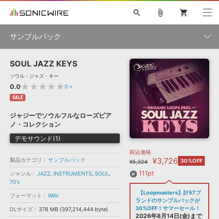
search
attach_file
shopping_cart
サンプルパック
SOUL JAZZ KEYS
初音ミク NT
鏡音リン・レン V4X
巡音ルカ V4X
MEIKO V3
製品一覧
ソフト音源 »
ソウル・ジャズ・キー
KAITO V3
VOCALOID
TOONTRACK
SPITFIRE AUDIO
★★★★★
0.0
0
»
VIENNA
EZ DRUMMER 3
SERUM
ライセンスフリーBGM
SALE
プラグイン・エフェクト »
サンプルパックを試そう
ボーカル抜き出し
DUBSTEP
ジャンル
キャンペーン »
ジャジーでソウルフルなローズピア
ELECTRONICA
EDM
TRANCE
MUTANT
ROUTER.FM
ノ・コレクション
SONOCA
サンプルパック »
特集 »
デモサウンド(1)
製品サポート情報 »
メーカー
税込価格
ソフト音源
プラグイン・エフェクト
サンプルパック
¥3,726
製品カテゴリ
ソフトウェア／ツール »
サンプルパック
30%OFF
¥5,324
ニュースレター »
DTMガイド »
ソフトウェア／ツール
DAW
効果音
BGM
111pt
ジャンル
JAZZ
,
INSTRUMENTS
,
SOUL
,
音楽カード
製作サービス
フォーマット
70's
DAW »
【Loopmasters】計57ブ
SONICWIREブログ »
フォーマット
WAV
FAQ »
ランドのサンプルパックが
楽曲配信流通
サービス
30%OFF！サマーセール！
DLサイズ
378 MB (397,214,444 byte)
ランキング
2026年8月14日(金)まで