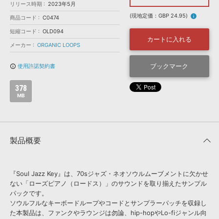
効果音 »
リリース時期
2023年5月
お問い合わせ »
無償のサウンド
管理ソフト
(現地定価：GBP 24.95)
info
商品コード
C0474
BGM »
短縮コード
OLD094
カートに入れる
次世代型
ボーカル・エディタ
メーカー
ORGANIC LOOPS
ブックマーク
使用許諾契約書
info_outline
APS
映像のBGM・
セリフを音声分離
378
MB
SLS
音素材の制作・
ライセンス提供
製品概要
『Soul Jazz Key』は、70sジャズ・ネオソウルムーブメントに欠かせ
ない「ローズピアノ（ロードス）」のサウンドを取り揃えたサンプル
パックです。
ソウルフルなキーボードループやコードとサンプラーパッチを収録し
た本製品は、ファンクやラウンジは勿論、hip-hopやLo-fiジャンル向