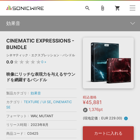
search
attach_file
shopping_cart
効果音
CINEMATIC EXPRESSIONS -
初音ミク NT
鏡音リン・レン V4X
巡音ルカ V4X
MEIKO V3
製品一覧
ソフト音源 »
BUNDLE
KAITO V3
VOCALOID
TOONTRACK
SPITFIRE AUDIO
シネマティック・エクスプレッション・バンドル
VIENNA
EZ DRUMMER 3
SERUM
ライセンスフリーBGM
★★★★★
0.0
0
»
プラグイン・エフェクト »
サンプルパックを試そう
ボーカル抜き出し
DUBSTEP
カテゴリ
キャンペーン »
映像にリッチな表現力を与えるサウン
ELECTRONICA
EDM
TRANCE
MUTANT
ROUTER.FM
ドを網羅するバンドル
SONOCA
サンプルパック »
特集 »
製品サポート情報 »
メーカー
製品カテゴリ
効果音
税込価格
ソフト音源
プラグイン・エフェクト
サンプルパック
¥45,881
カテゴリ
TEXTURE / UI SE
,
CINEMATIC
ソフトウェア／ツール »
ニュースレター »
SE
DTMガイド »
1,376pt
ソフトウェア／ツール
DAW
効果音
BGM
音楽カード
製作サービス
ランキング
フォーマット
WAV, MUTANT
(現地定価：EUR 229.00)
info
DAW »
SONICWIREブログ »
リリース時期
2023年8月
FAQ »
楽曲配信流通
サービス
カートに入れる
商品コード
C0425
シングル効果音