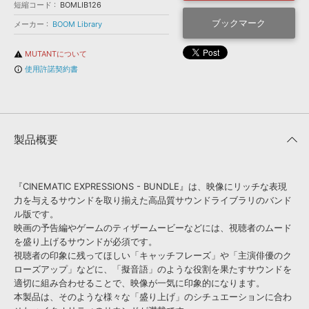
効果音 »
短縮コード
BOMLIB126
お問い合わせ »
無償のサウンド
管理ソフト
ブックマーク
メーカー
BOOM Library
BGM »
MUTANTについて
warning
次世代型
ボーカル・エディタ
使用許諾契約書
info_outline
APS
映像のBGM・
セリフを音声分離
製品概要
SLS
音素材の制作・
ライセンス提供
『CINEMATIC EXPRESSIONS - BUNDLE』は、映像にリッチな表現
力を与えるサウンドを取り揃えた高品質サウンドライブラリのバンド
ル版です。
映画の予告編やゲームのティザームービーなどには、視聴者のムード
を盛り上げるサウンドが必須です。
視聴者の印象に残ってほしい「キャッチフレーズ」や「主演俳優のク
ローズアップ」などに、「擬音語」のような役割を果たすサウンドを
適切に組み合わせることで、映像が一気に印象的になります。
本製品は、そのような様々な「盛り上げ」のシチュエーションに合わ