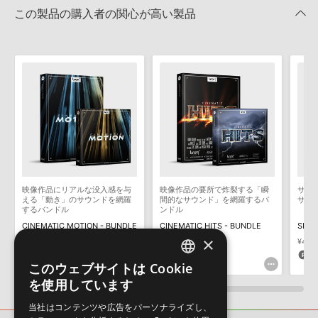
意いただく必要がございます。
★1
0%
この製品の購入者の関心が高い製品
KONTAKTフォーマットについて：
本製品のKONTAKTフォーマットは、製品版
KONTAKTに読み込んでお使いいただけます。KONTAKT PLAYERではお使いいただけま
レビューをもっと見る »
せんので、ご注意ください。また、Add Library機能による「ライブラリ・タブ」表示に
も対応しておりません。
製品の購入手続き完了後、受注確認メールとシリアルナンバーをお知らせするメールの2
通が送信されます。メールに記載されております説明に沿って、製品のダウンロード／
導入を行って下さい。
ダウンロード製品という性質上、一切の返品・返金はお受け付け致しかねます。
映像作品にリアルな没入感を与
映像作品の要所で炸裂する「瞬
サイ
える「動き」のサウンドを網羅
間的なサウンド」を網羅するバ
サウ
するバンドル
ンドル
CINEMATIC MOTION - BUNDLE
CINEMATIC HITS - BUNDLE
SILE
×
¥45,881
¥45,881
¥45,
1,376pt
1,376pt
1
このウェブサイトは Cookie
ENGLISH
を使用しています
JAPANESE
当社はコンテンツや広告をパーソナライズし、