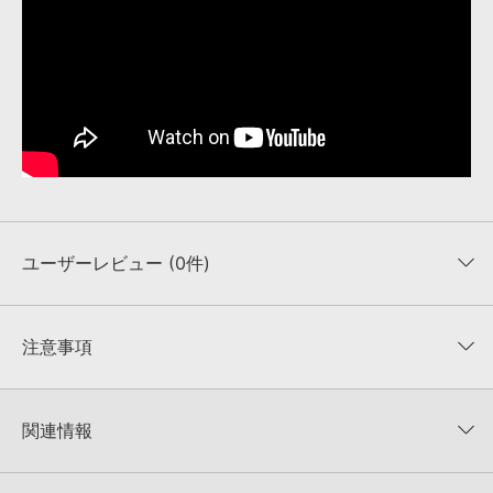
ユーザーレビュー (0件)
平均評価
0
★★★★★
注意事項
0
件の評価
MUTANTについて：
本製品に付属のサウンド一元管理ソフトウェア「Mutant（Ver.3以
降）」にて、収録サウンドの「キーワード」、「説明文」を閲覧／検索いただけます。
★5
0%
関連情報
★4
0%
4GBを超えるデータに関するご注意：
FAT32でフォーマットされたHDDには、1ファイル
4GBを超えるデータを格納することができません。データ容量が4GBを超えるダウンロ
★3
0%
ード製品をご購入いただきます際には、NTFSやHFS＋でフォーマットされたHDDをご用
BOOM Library 製品一覧
★2
0%